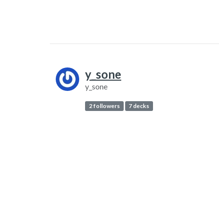
y_sone
y_sone
2 followers
7 decks