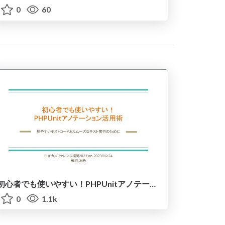
0
60
初心者でも使いやすい！PHPUnitアノテーション活用術/Easy to Use Even for Beginners! PHPUnit Annotation Utilization Techniques
0
1.1k