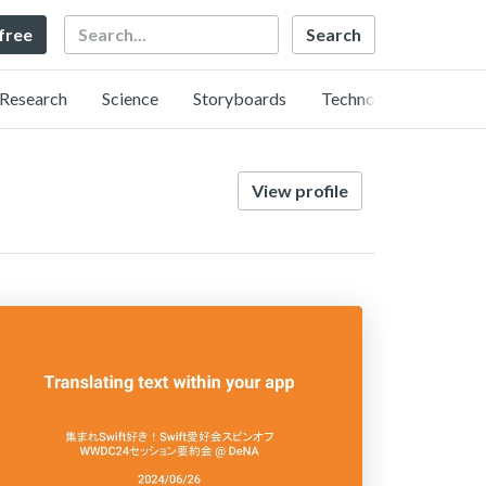
Search
 free
Research
Science
Storyboards
Technology
View profile