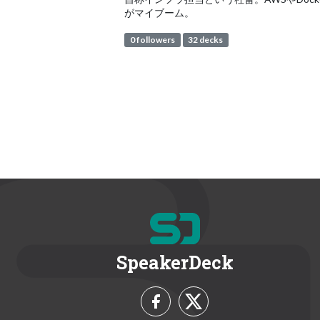
がマイブーム。
0 followers
32 decks
SpeakerDeck