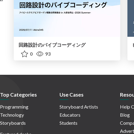
回路設計のバイブコーディング
0
93
Top Categories
Use Cases
Resou
Programming
Storyboard Artists
Help C
Technology
Educators
Blog
Storyboards
Students
Compa
Advert