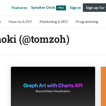
Speaker Deck
Features
Sign in
Sign up for
PRO
n
How-to & DIY
Marketing & SEO
Programming
ki (@tomzoh)