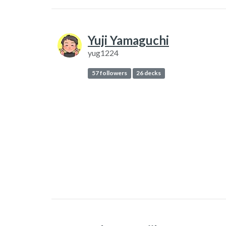
Yuji Yamaguchi
yug1224
57 followers
26 decks