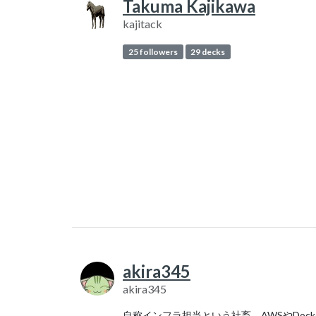
Takuma Kajikawa
kajitack
25 followers
29 decks
akira345
akira345
自称インフラ担当という社畜。AWSやDock