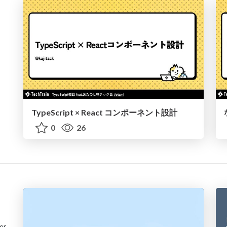
TypeScript × React コンポーネント設計
0
26
er