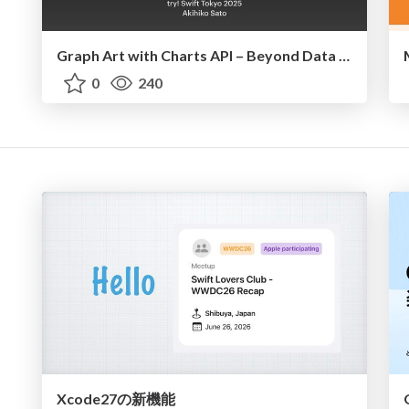
Graph Art with Charts API – Beyond Data Visualization
0
240
Xcode27の新機能