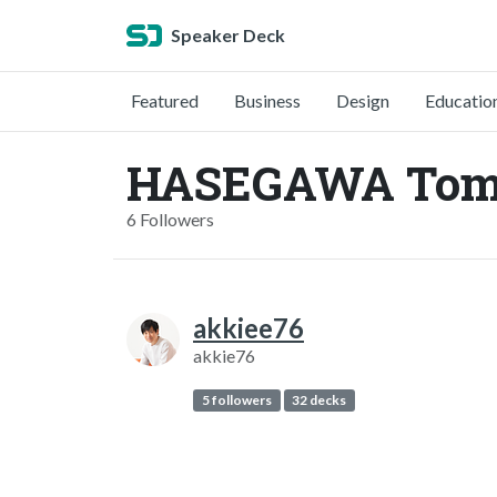
Speaker Deck
Featured
Business
Design
Educatio
HASEGAWA Tomo
6 Followers
akkiee76
akkie76
5 followers
32 decks