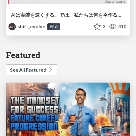
AIは実装を速くする。では、私たちは何を今作るべきか？－立場を越えてリリースに向き合ったチーム開発の実践 / 20260801 Hiromi Nakaya and Naoki Takahashi
shift_evolve
3
410
PRO
Featured
See All Featured