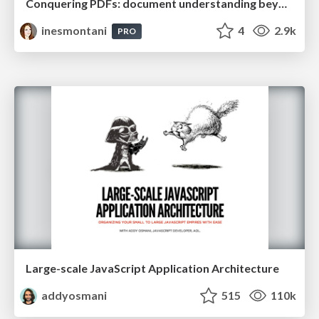
Conquering PDFs: document understanding beyond plain text
inesmontani
4
2.9k
PRO
Large-scale JavaScript Application Architecture
addyosmani
515
110k