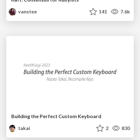
vanstee
141
7.6k
Building the Perfect Custom Keyboard
takai
2
830