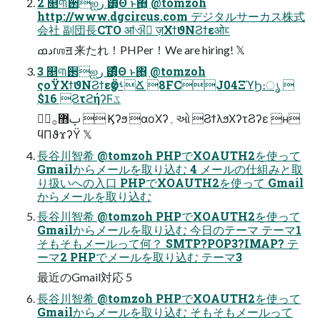
2 ௕୩઒ஐر ͸͕ͤΘ ͱ΋͖ @tomzoh
http://www.dgcircus.com デジタルサーカス株式
会社 副団長CTO ॴଐ ٕज़ΧϯϑΝϨϯεओ࠻
دߘɾஶॻ 来たれ！PHPer！We are hiring! 𝕏
3 ௕୩઒ஐر ͸͕ͤΘ ͱ΋͖ @tomzoh
ςοΫΧϯϑΝϨϯεӡӦࢀՃ 8FCJ04ΞϓϦ։ൃ 
$16 ϨτϩήʔϜػ
ిࢠ޻࡞  Ϗʔϧ αοΧʔ؍ઓ ϨϯλϧΧʔτϨʔε ʜ
ϥΠϑϫʔΫ 𝕏
長谷川智希 @tomzoh PHPでXOAUTH2を使って
Gmailからメールを取り込む 4 メールの仕組みと取
り扱いへの入口 PHPでXOAUTH2を使って Gmail
からメールを取り込む
長谷川智希 @tomzoh PHPでXOAUTH2を使って
Gmailからメールを取り込む 今日のテーマ テーマ1
そもそもメールって何？ SMTP?POP3?IMAP? テ
ーマ2 PHPでメールを取り込む テーマ3
最近のGmail対応 5
長谷川智希 @tomzoh PHPでXOAUTH2を使って
Gmailからメールを取り込む そもそもメールって