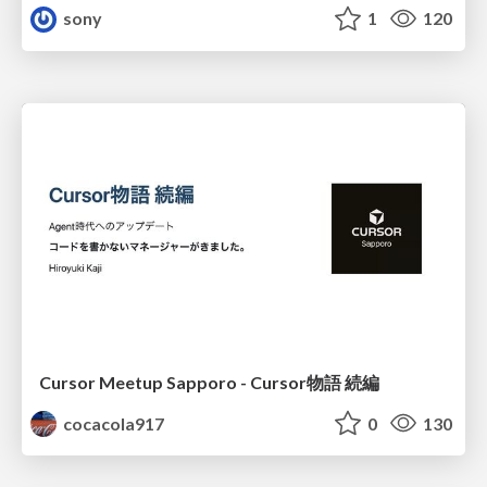
sony
1
120
Cursor Meetup Sapporo - Cursor物語 続編
cocacola917
0
130