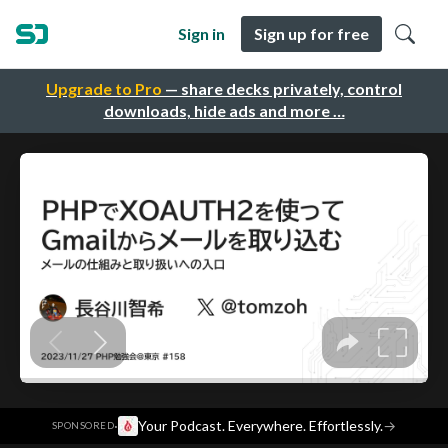
Sign in
Sign up for free
Upgrade to Pro
— share decks privately, control
downloads, hide ads and more …
·
Your Podcast. Everywhere. Effortlessly.
→
SPONSORED