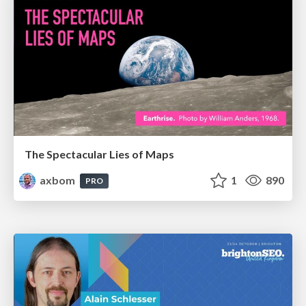
The Spectacular Lies of Maps
axbom
1
890
PRO