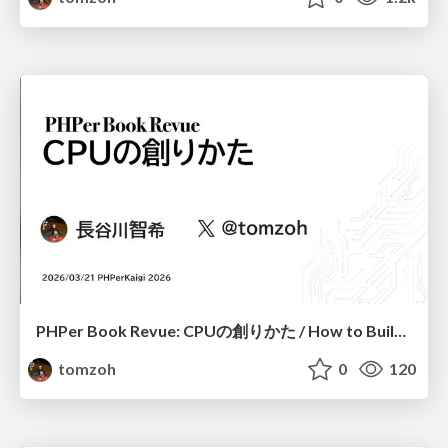
PHPer Book Revue: CPUの創りかた / How to Build a CPU
tomzoh
0
120