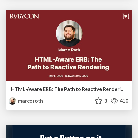
HTML-Aware ERB: The Path to Reactive Rendering @ RubyCon 2026, Rimini, Italy
marcoroth
3
410