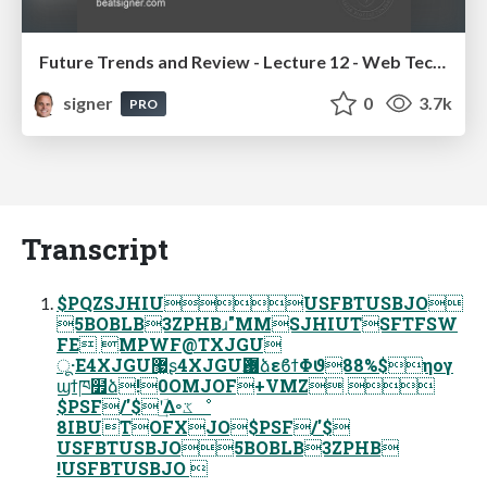
Future Trends and Review - Lecture 12 - Web Technologies (1019888BNR)
signer
0
3.7k
PRO
Transcript
$PQZSJHIUUSFBTUSBJO
5BOBLB3ZPHBɹ"MMSJHIUTSFTFSW
FE MPWF@TXJGU
ू·Ε4XJGU޷͖ʂ4XJGUѪ޷ձεϐϯΦϑ88%$ηογ
ϣϯཁ໿ձ!0OMJOF+VMZ 
$PSF/'$ʹؔ͢Δ৽ػೳ
8IBUTOFXJO$PSF/'$
USFBTUSBJO5BOBLB3ZPHB
!USFBTUSBJO 