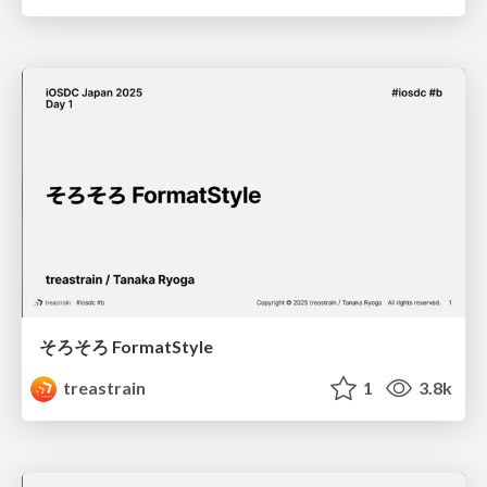
そろそろ FormatStyle
treastrain
1
3.8k