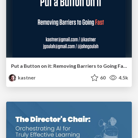
Put a Button on it: Removing Barriers to Going Fast.
kastner
60
4.5k