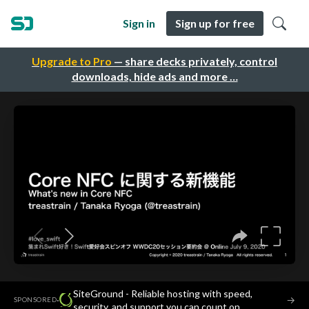
Sign in
Sign up for free
Upgrade to Pro
— share decks privately, control
downloads, hide ads and more …
SiteGround - Reliable hosting with speed,
·
→
SPONSORED
security, and support you can count on.