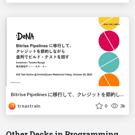
Bitrise Pipelines に移行して、クレジットを節約しながら並列でビルド・テストを回す / Migrate to Bitrise Pipelines and save credits while run builds and tests in parallel
treastrain
0
3k
Other Decks in Programming