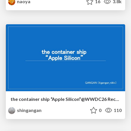
naoya
16
3.8k
the container ship “Apple Silicon”@WWDC26 Recap -Japan-\(region).swift
shingangan
0
110