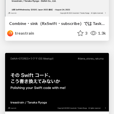
Combine・sink（RxSwift・subscribe）では Task を作らないようにして async なメソッドを呼ぶ / Do not create a Task inside a Combine/sink (RxSwift/subscribe) closure when calling an async method there
treastrain
3
1.3k