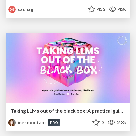
sachag
455
43k
Taking LLMs out of the black box: A practical guide to human-in-the-loop distillation
inesmontani
3
2.3k
PRO