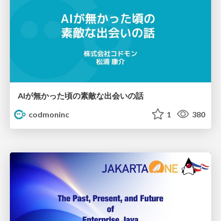
AIが無かった頃の素敵な出会いの話
codmoninc
1
380