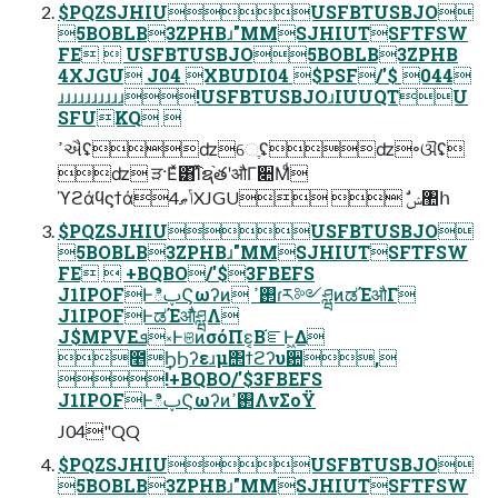
$PQZSJHIUUSFBTUSBJO
5BOBLB3ZPHBɹ"MMSJHIUTSFTFSW
FE  USFBTUSBJO5BOBLB3ZPHB
4XJGU J04 XBUDI04 $PSF/'$ 044
ɹɹɹɹɹɹɹɹɹɹ!USFBTUSBJOɹIUUQTU
SFUKQ 
ߴઐʢʣ‎େֶʢʣ‎৽ଔʢ
ʣ ੜ·Εͯ͸͡Ίͯຊ֨తʹऔΓ૊Μͩ
ϓϩάϥϛϯάݴޠ4XJGU  ࣗݾ঺հ
$PQZSJHIUUSFBTUSBJO
5BOBLB3ZPHBɹ"MMSJHIUTSFTFSW
FE  +BQBO/'$3FBEFS
J1IPOFͰిࢠϚωʔͷ ࢒ߴɾར༻ཤྺͷಡΈऔΓ
J1IPOFͰಡΈऔͬͨཤྺΛ
J$MPVEܦ༝ͰଞͷσόΠε͔Β֬ೝͰ͖Δ
೥݄ϦϦʔεɹμ΢ϯϩʔυ਺,
!+BQBO/'$3FBEFS
J1IPOFͰిࢠϚωʔͷ࢒ߴΛνΣοΫ
J04"QQ
$PQZSJHIUUSFBTUSBJO
5BOBLB3ZPHBɹ"MMSJHIUTSFTFSW