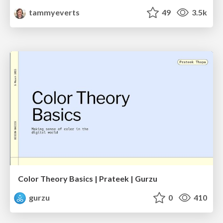
tammyeverts
49
3.5k
Color Theory Basics | Prateek | Gurzu
gurzu
0
410