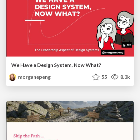
We Have a Design System, Now What?
morganepeng
55
8.3k