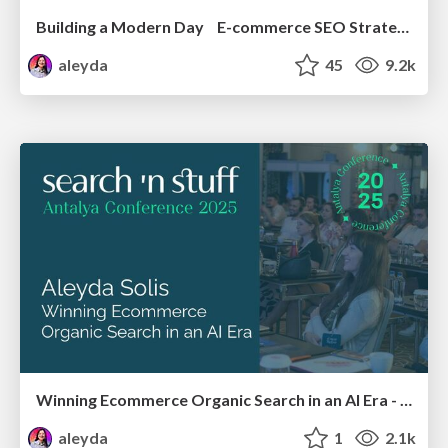
Building a Modern Day E-commerce SEO Strategy
aleyda
45
9.2k
Winning Ecommerce Organic Search in an AI Era - #searchnstuff2025
aleyda
1
2.1k