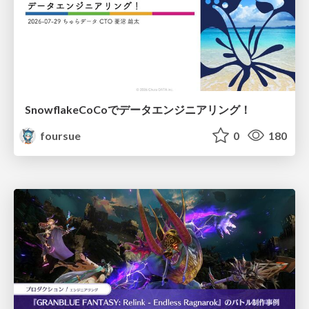
SnowflakeCoCoでデータエンジニアリング！
foursue
0
180