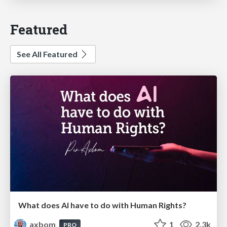
Featured
See All Featured
What does AI have to do with Human Rights?
axbom
1
2.3k
PRO