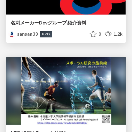
名刺メーカーDevグループ 紹介資料
sansan33
0
1.2k
PRO