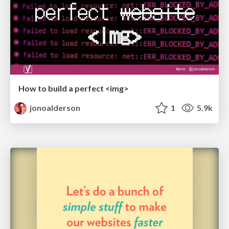
How to build a perfect <img>
jonoalderson
1
5.9k