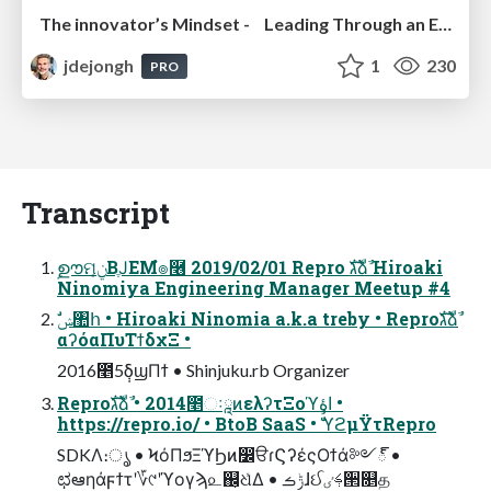
The innovator’s Mindset - Leading Through an Era of Exponential Change - McGill University 2025
jdejongh
1
230
PRO
Transcript
ࣦഊମݧ͔ΒֶͿEMํ๏࿦ 2019/02/01 Repro גࣜձࣾ Hiroaki
Ninomiya Engineering Manager Meetup #4
αʔόαΠυΤϯδχΞ •
2016೥5݄δϣΠϯ • Shinjuku.rb Organizer
Reproגࣜձࣾ • 2014೥ઃཱͷελʔτΞοϓاۀ •
https://repro.io/ • BtoB SaaS • ࣗࣾϓϩμΫτRepro
SDKΛ։ൃ • ϞόΠϧΞϓϦͷ෼ੳɾϚʔέςΟϯά༻్ •
ಛఆηάϝϯτʹ؆୯ʹϓογϡ௨஌͕ଧͯΔ • ݱࡏɺઈࢍٸ੒௕த