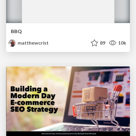
BBQ
matthewcrist
89
10k