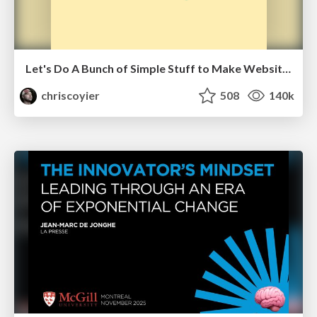
Let's Do A Bunch of Simple Stuff to Make Websites Faster
chriscoyier
508
140k