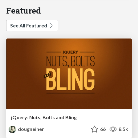
Featured
See All Featured
jQuery: Nuts, Bolts and Bling
dougneiner
66
8.5k