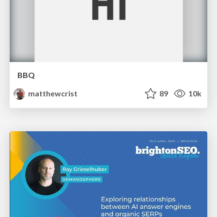
BBQ
matthewcrist
89
10k