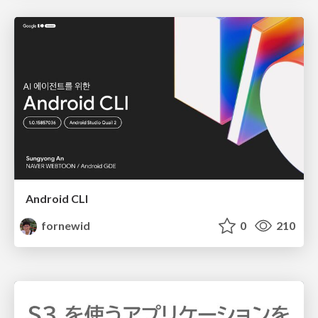
Android CLI
fornewid
0
210