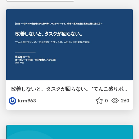
改善しないと、タスクが回らない。 “てんこ盛りポジション” を引き継いだ情シスの、入社3ヶ月の業務改善録
krm963
0
260