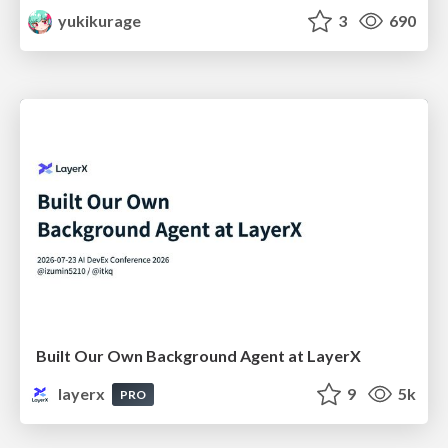
yukikurage
3
690
Built Our Own Background Agent at LayerX
layerx
9
5k
PRO