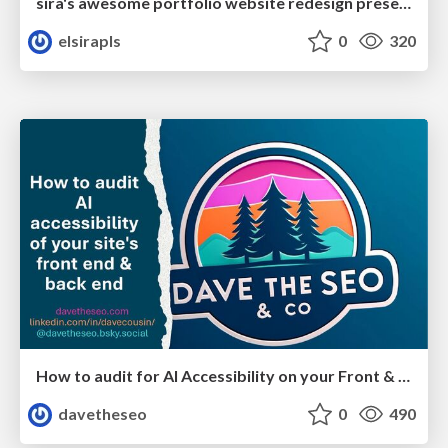
sira's awesome portfolio website redesign presentation
elsirapls
0
320
How to audit for AI Accessibility on your Front & Back End
davetheseo
0
490