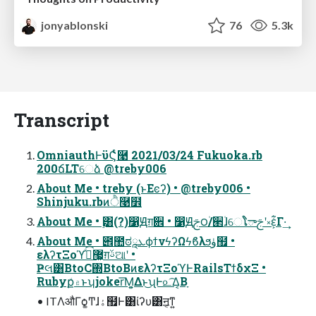
jonyablonski
76
5.3k
Transcript
OmniauthͰϋϚͬͨ࿩ 2021/03/24 Fukuoka.rb
200ճLTେձ @treby006
About Me • treby (ͱΕͼʔ) • @treby006 •
Shinjuku.rbͷੈ࿩໾
About Me • ࣮͸(?)෱Ԭग़਎ • ෱Ԭࢢ౦۠/੢۠ɺେໂాࢢʹ༝ԑ͕͋Γ·͢
About Me • ౎಺ಠཱܥϕϯνϟʔΩϟϐλϧۈ຿ •
ελʔτΞοϓ޷͖͕ߴͯ͡ग़ࢿଆʹ •
Ҏલ͸BtoC΍BtoBͷελʔτΞοϓͰRailsΤϯδχΞ •
Rubyք۾ͩͱʮjoker͞Μ͕͍Δͱ͜ʯͰ௨͡Δ͔Βָ
• ITΛऔΓѻ͏͚Ͳɺۀ຿Ͱ͸ίʔυ͸ॻ͔ͳ͍