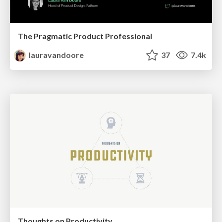
The Pragmatic Product Professional
lauravandoore
37
7.4k
Thoughts on Productivity