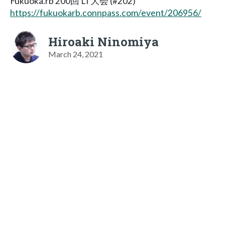
Fukuoka.rb 200回 LT大会 (#202)
https://fukuokarb.connpass.com/event/206956/
Hiroaki Ninomiya
March 24, 2021