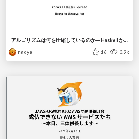
アルゴリズムは何を圧縮しているのか ─ Haskell から育った「圧縮代数」というメンタルモデル
naoya
16
3.9k