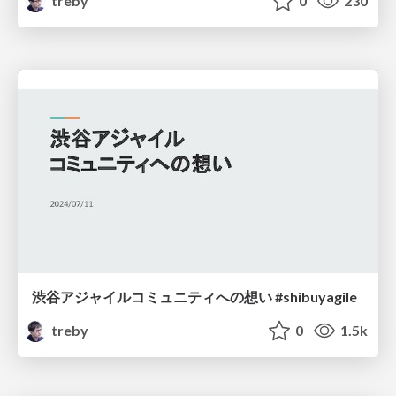
treby
0
230
渋谷アジャイルコミュニティへの想い #shibuyagile
treby
0
1.5k