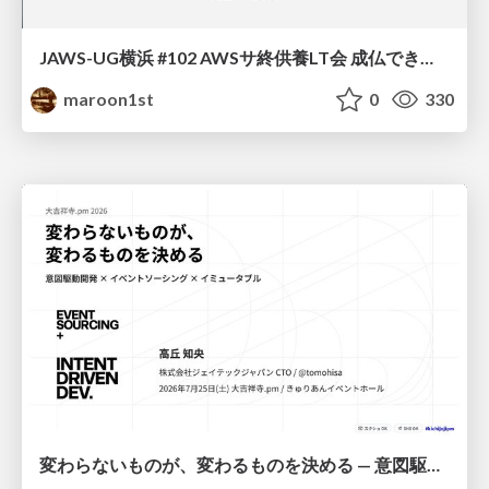
JAWS-UG横浜 #102 AWSサ終供養LT会 成仏できない AWS サービスたち 〜本日、三体供養します〜
maroon1st
0
330
変わらないものが、変わるものを決める — 意図駆動開発 × イベントソーシング × イミュータブル | What Doesn't Change Decides What Can — IDD × Event Sourcing × Immutability