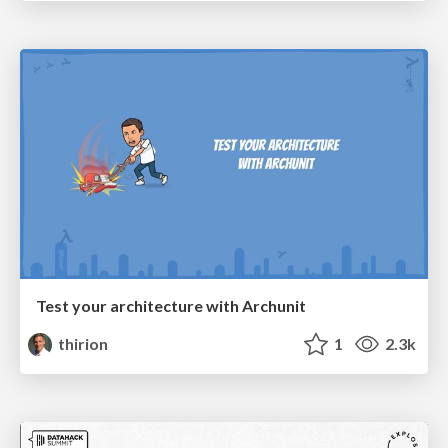
Test your architecture with Archunit
thirion
1
2.3k