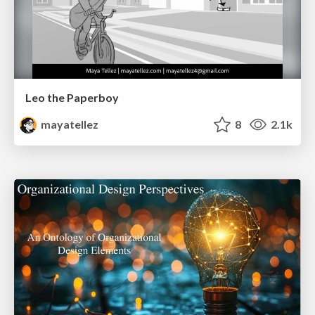
Leo the Paperboy
mayatellez
8
2.1k