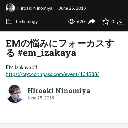
Hiroaki Ninomiya
June 25, 2019
Technology
620
0
EMの悩みにフォーカスす
る #em_izakaya
EM Izakaya #1
https://opt.connpass.com/event/134533/
Hiroaki Ninomiya
June 25, 2019