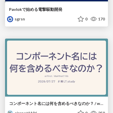
Pavlokで始める電撃駆動開発
sgrsn
0
170
コンポーネント名には何を含めるべきなのか？ / what-should-be-included-in-component-names
airrnot1106
0
250