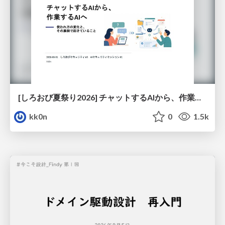
[しろおび夏祭り2026] チャットするAIから、作業するAIへ - 使われ方の変化と、その裏側で起きていること
kk0n
0
1.5k