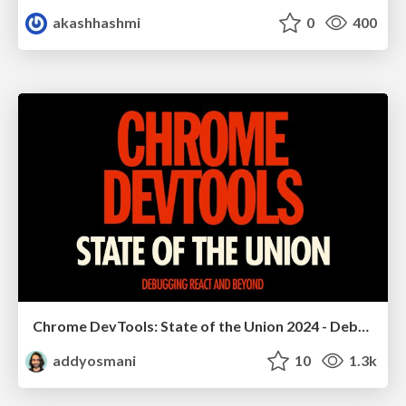
akashhashmi
0
400
Chrome DevTools: State of the Union 2024 - Debugging React & Beyond
addyosmani
10
1.3k