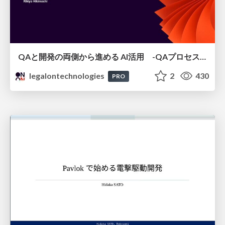
QAと開発の両側から進める AI活用 -QAプロセスAI支援ツールキットと Inner Loop / Outer Loopの取り組み-
legalontechnologies
2
430
PRO