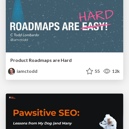
Product Roadmaps are Hard
iamctodd
55
12k