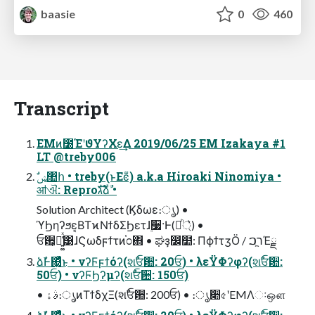
baasie
0
460
Transcript
EMͷ೰ΈʹϑΥʔΧε͢Δ 2019/06/25 EM Izakaya #1
LT @treby006
ॴଐ: Reproגࣜձࣾ •
Solution Architect (Ϗδωε։ൃ) •
ϓϦηʔϧε͔ΒΤϰΝϯδΣϦετɺ࣮૷·Ͱ(্ཱͪ͛) •
ਓ਺͕૿͍͚͑ͯ͹ɺϚωδϝϯτͷ֓೦΋ • ಘҙ෼໺: ΠϕϯτӡӦ / ר͖ࠐΈྗ
ձࣾͰ΍͖ͬͯͨ͜ͱ • νʔϜϝϯόʔ(શࣾਓ਺: 20ਓ) • λεΫΦʔφʔ(શࣾਓ਺:
50ਓ) • νʔϜϦʔμʔ(શࣾਓ਺: 150ਓ)
• ࣄۀ։ൃͷΤϯδχΞ(શࣾਓ਺: 200ਓ) • ։ൃ૊৫ʹEMΛઃஔ