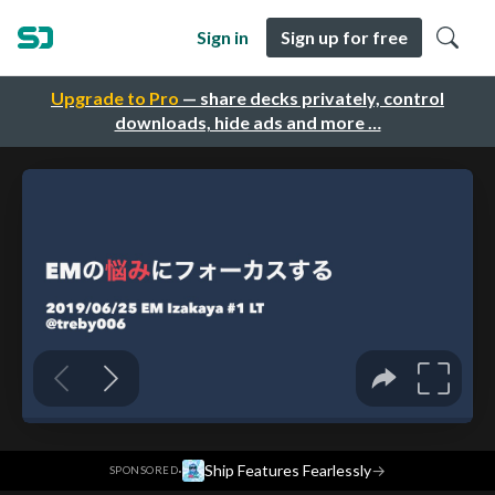
Sign in
Sign up for free
Upgrade to Pro
— share decks privately, control
downloads, hide ads and more …
·
Ship Features Fearlessly
→
SPONSORED