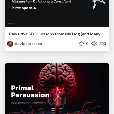
Pawsitive SEO: Lessons from My Dog (and Many Mistakes) on Thriving as a Consultant in the Age of AI
davidcarrasco
0
200