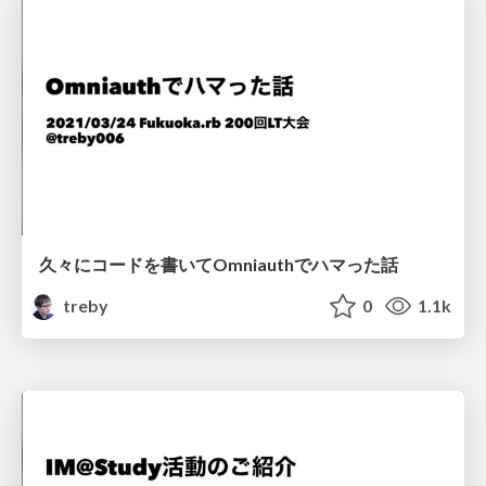
久々にコードを書いてOmniauthでハマった話
treby
0
1.1k