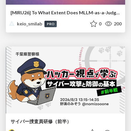
[MIRU26] To What Extent Does MLLM-as-a-Judge Exhibit Cross-Model Preference Bias?
keio_smilab
0
200
PRO
サイバー捜査員研修（前半）