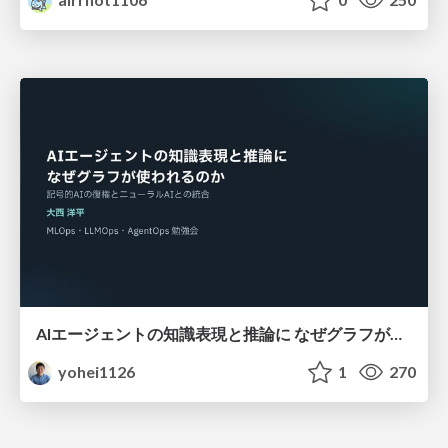
AIエージェントの知識表現と推論に なぜグラフが使われるのか - 記号的AIの復権とニューラルAIとの統合
yohei1126
1
270