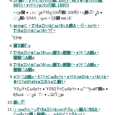
ձࣾͰ΍͖ͬͯͨ͜ͱ • νʔϜϝϯόʔ(શࣾਓ਺: 20ਓ) • λεΫΦʔφʔ(શࣾਓ਺:
50ਓ) • νʔϜϦʔμʔ(શࣾਓ਺: 150ਓ)
<=͜͜ͷ࿩ • ࣄۀ։ൃͷΤϯδχΞ(શࣾਓ਺: 200ਓ) <=͜͜΋ඍົʹೖΔ •
։ൃ૊৫ʹEMΛઃஔ <=ͪ͜Β͸·ͨผͷػձʹ
ϖϧιφ֬ೝ • ΤϯδχΞϦϯάϚωʔδϟΛ΍͍ͬͯΔํ • ৽ਓ • ϕςϥϯ •
ΤϯδχΞϦϯάϚωʔδϟʹͳΓ͍ͨํ •
ͦΕҎ֎
೰Έ͸͋Γ·͔͢ʁ
ΤϯδχΞϦϯάϚωʔδϟͷʮ೰Έʯ΋͘͠͸ؔ৺ • νʔϜʹؔ࿈͢Δ΋ͷ •
ࣗ෼ࣗ਎ʹؔ࿈͢Δ΋ͷ
ΤϯδχΞϦϯάϚωʔδϟͷʮ೰Έʯ΋͘͠͸ؔ৺ • νʔϜʹؔ࿈͢Δ΋ͷ •
ࣗ෼ࣗ਎ʹؔ࿈͢Δ΋ͷ
νʔϜʹؔ࿈͢Δ΋ͷ • ϐʔϓϧϚωδϝϯτ • νʔϜϏϧσΟϯά • ϝϯλϦϯά •
ΦϯϘʔσΟϯά(γχΞ/δϡχΞ:ҭ੒) •
ϓϩμΫτϚωδϝϯτ • ϓϩδΣΫτϚωδϝϯτ • தؒ؅ཧ৬తͳ΋ͷ •
Ϗδωε - ։ൃؒͷંি • ධՁɾใुܾఆ
૊৫ʹΑͬͯ·ͪ·ͪ
ݴ༿ͷఆ͕ٛᐆດ • ʮΤϯδχΞϦϯάʯͷղऍʹΑͬͯແݶʹ৬੹Λ༩͑ΒΕΔ •
Ϛωδϝϯτ΋ͦ͏ • ੹೚ͱݖݶͷόϥϯε͕͓͔͍͠ • ੲ͔Β͋Δߏਤ •