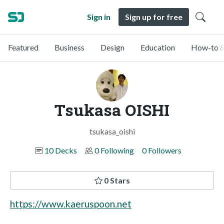
Sign in
Sign up for free
Featured
Business
Design
Education
How-to &
Tsukasa OISHI
tsukasa_oishi
10 Decks
0 Following
0 Followers
0 Stars
https://www.kaeruspoon.net