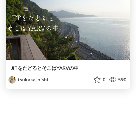
JITをたどるとそこはYARVの中
tsukasa_oishi
0
590