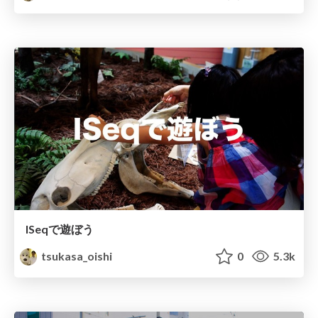
ISeqで遊ぼう
tsukasa_oishi
0
5.3k