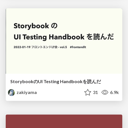
StorybookのUI Testing Handbookを読んだ
zakiyama
31
6.9k