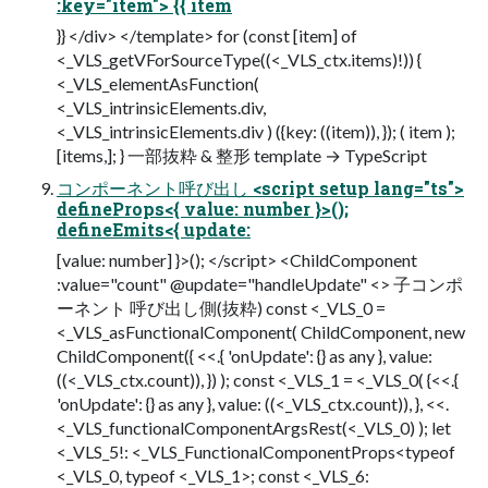
:key="item"> {{ item
}} </div> </template> for (const [item] of
<_VLS_getVForSourceType((<_VLS_ctx.items)!)) {
<_VLS_elementAsFunction(
<_VLS_intrinsicElements.div,
<_VLS_intrinsicElements.div ) ({key: ((item)), }); ( item );
[items,]; } 一部抜粋 & 整形 template → TypeScript
コンポーネント呼び出し <script setup lang="ts">
defineProps<{ value: number }>();
defineEmits<{ update:
[value: number] }>(); </script> <ChildComponent
:value="count" @update="handleUpdate" <> 子コンポ
ーネント 呼び出し側(抜粋) const <_VLS_0 =
<_VLS_asFunctionalComponent( ChildComponent, new
ChildComponent({ <<.{ 'onUpdate': {} as any }, value:
((<_VLS_ctx.count)), }) ); const <_VLS_1 = <_VLS_0( {<<.{
'onUpdate': {} as any }, value: ((<_VLS_ctx.count)), }, <<.
<_VLS_functionalComponentArgsRest(<_VLS_0) ); let
<_VLS_5!: <_VLS_FunctionalComponentProps<typeof
<_VLS_0, typeof <_VLS_1>; const <_VLS_6: