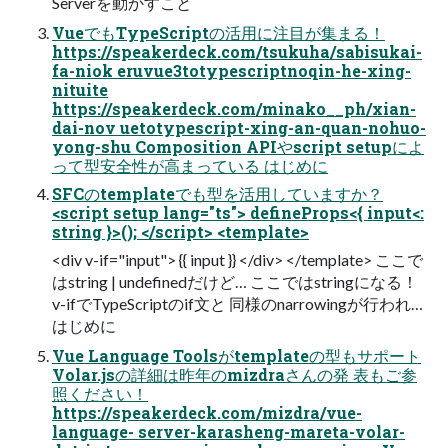
Serverを動かすこと
VueでもTypeScriptの活用に注目が集まる！
https://speakerdeck.com/tsukuha/sabisukai-
fa-niok eruvue3totypescriptnoqin-he-xing-
nituite
https://speakerdeck.com/minako__ph/xian-
dai-nov uetotypescript-xing-an-quan-nohuo-
yong-shu Composition APIやscript setupによ
って型安全性が高まっている はじめに
SFCのtemplateでも型を活用していますか？
<script setup lang="ts"> defineProps<{ input<:
string }>(); </script> <template>
<div v-if="input"> {{ input }} </div> </template> ここで
はstring | undefinedだけど… ここではstringになる！
v-ifでTypeScriptのif文と 同様のnarrowingが行われ…
はじめに
Vue Language Toolsがtemplateの型もサポート
Volar.jsの詳細は昨年のmizdraさんの発 表もご参
照ください！
https://speakerdeck.com/mizdra/vue-
language- server-karasheng-mareta-volar-