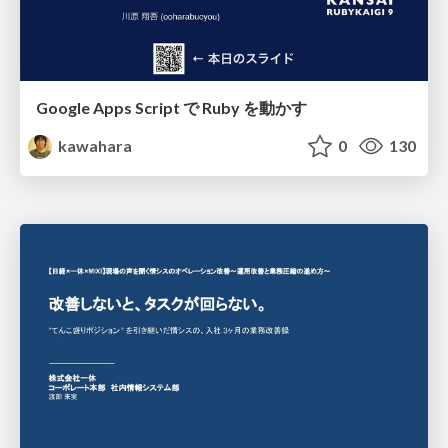
Google Apps Script で Ruby を動かす
kawahara
0
130