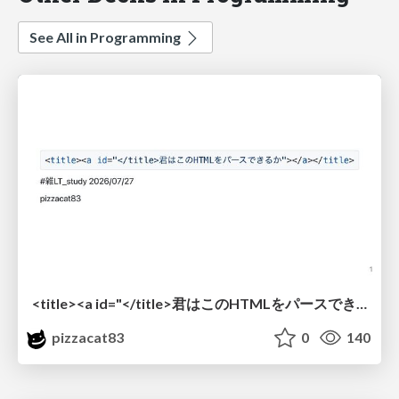
See All in Programming
<title><a id="</title>君はこのHTMLをパースできるか"></a></title> #雑LT_study
pizzacat83
0
140