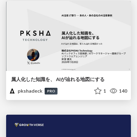
属人化した知識を、 AIが辿れる地図にする
pkshadeck
1
140
PRO