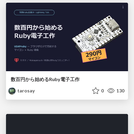
数百円から始めるRuby電子工作
tarosay
0
130