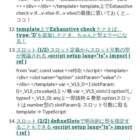
<> </div> </div> </template> template上でExhaustive
check v-if…v-else-if…v-elseの最後に置いておくと…
ココ！
template上でExhaustive check たとえば、
type: 'D'を追加したとき、ちゃんと型エラーにな
る！
スロット (1/2) スロット定義からスロット引数の型
が推論される <script setup lang="ts"> import {
ref }
from 'vue'; const value = ref(0); </script> <template>
<div> <slot name="option" :slotParam="value" />
</div> </template> var <_VLS_0 = { slotParam:
((<_VLS_ctx.value)), }; </ 略 var <_VLS_slots!:{ option?(_:
typeof <_VLS_0): any, }; 一部抜粋 & 整形 optionスロッ
トは number型の slotParamを スロット引数に取る
template → TypeScript
スロット (2/2) defineSlotsで明示的に型を指定す
ることもできる <script setup lang="ts"> import
{ ref }