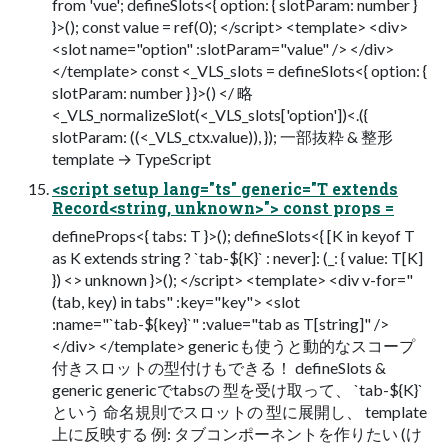
from 'vue'; defineSlots<{ option: { slotParam: number }
}>(); const value = ref(0); </script> <template> <div>
<slot name="option" :slotParam="value" /> </div>
</template> const <_VLS_slots = defineSlots<{ option: {
slotParam: number } }>() </ 略
<_VLS_normalizeSlot(<_VLS_slots['option'])<.({
slotParam: ((<_VLS_ctx.value)), }); 一部抜粋 & 整形
template → TypeScript
<script setup lang="ts" generic="T extends
Record<string, unknown>"> const props =
defineProps<{ tabs: T }>(); defineSlots<{ [K in keyof T
as K extends string ? `tab-${K}` : never]: (_: { value: T[K]
}) <> unknown }>(); </script> <template> <div v-for="
(tab, key) in tabs" :key="key"> <slot
:name="`tab-${key}`" :value="tab as T[string]" />
</div> </template> genericも使うと動的なスコープ
付きスロットの型付けもできる！ defineSlots &
generic genericでtabsの 型を受け取って、 `tab-${K}`
という 命名規則でスロットの 型に展開し、 template
上に反映する 例: タブコンポーネントを作りたい (け