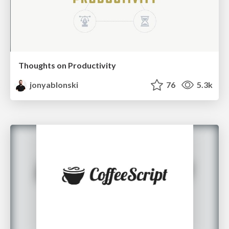
Thoughts on Productivity
jonyablonski
76
5.3k