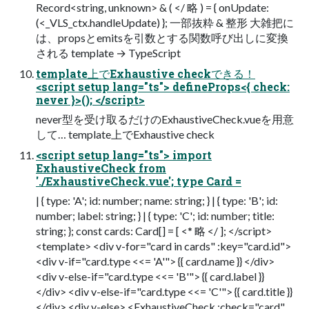
Record<string, unknown> & ( </ 略 ) = { onUpdate:
(<_VLS_ctx.handleUpdate) }; 一部抜粋 & 整形 大雑把に
は、propsとemitsを引数とする関数呼び出しに変換
される template → TypeScript
template上でExhaustive checkできる！
<script setup lang="ts"> defineProps<{ check:
never }>(); </script>
never型を受け取るだけのExhaustiveCheck.vueを用意
して… template上でExhaustive check
<script setup lang="ts"> import
ExhaustiveCheck from
'./ExhaustiveCheck.vue'; type Card =
| { type: 'A'; id: number; name: string; } | { type: 'B'; id:
number; label: string; } | { type: 'C'; id: number; title:
string; }; const cards: Card[] = [ <* 略 </ ]; </script>
<template> <div v-for="card in cards" :key="card.id">
<div v-if="card.type <<= 'A'"> {{ card.name }} </div>
<div v-else-if="card.type <<= 'B'"> {{ card.label }}
</div> <div v-else-if="card.type <<= 'C'"> {{ card.title }}
</div> <div v-else> <ExhaustiveCheck :check="card"