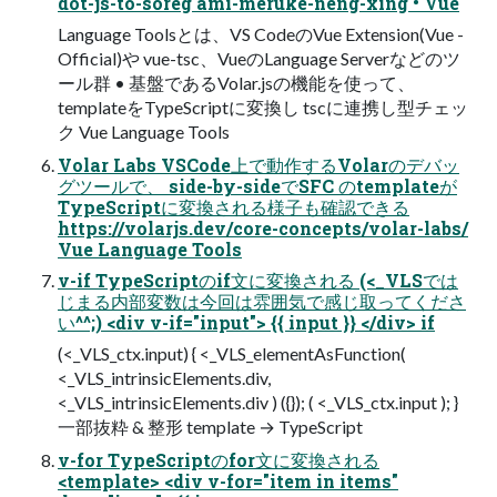
dot-js-to-soreg ami-meruke-neng-xing • Vue
Language Toolsとは、VS CodeのVue Extension(Vue -
Official)や vue-tsc、VueのLanguage Serverなどのツ
ール群 • 基盤であるVolar.jsの機能を使って、
templateをTypeScriptに変換し tscに連携し型チェッ
ク Vue Language Tools
Volar Labs VSCode上で動作するVolarのデバッ
グツールで、 side-by-sideでSFC のtemplateが
TypeScriptに変換される様子も確認できる
https://volarjs.dev/core-concepts/volar-labs/
Vue Language Tools
v-if TypeScriptのif文に変換される (<_VLSでは
じまる内部変数は今回は雰囲気で感じ取ってくださ
い^^;) <div v-if="input"> {{ input }} </div> if
(<_VLS_ctx.input) { <_VLS_elementAsFunction(
<_VLS_intrinsicElements.div,
<_VLS_intrinsicElements.div ) ({}); ( <_VLS_ctx.input ); }
一部抜粋 & 整形 template → TypeScript
v-for TypeScriptのfor文に変換される
<template> <div v-for="item in items"