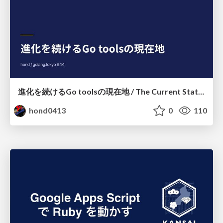
進化を続けるGo toolsの現在地 / The Current State of Ever-Evolving Go Tools
hond0413
0
110