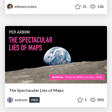
eileencodes
31
10k
The Spectacular Lies of Maps
axbom
1
890
PRO