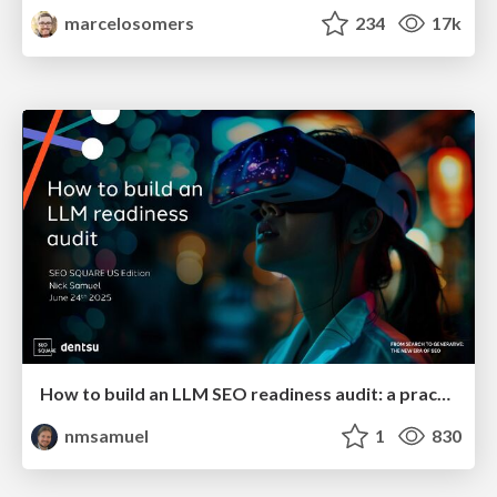
marcelosomers
234
17k
How to build an LLM SEO readiness audit: a practical framework
nmsamuel
1
830