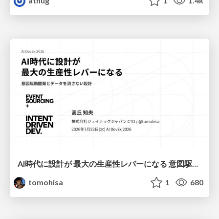
athug
1
1.4k
AI時代に設計が 最大の生産性レバーになる 意図駆動開発とデータを消さない設計｜Don't Delete Your Data or Your Intent — Design as the Deepest Lever in the AI Era
tomohisa
1
680