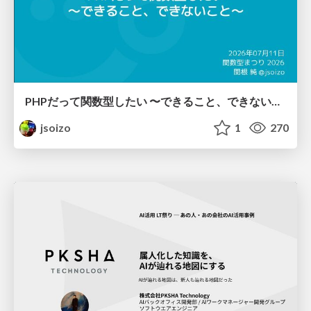
PHPだって関数型したい 〜できること、できないこと〜 / fp-in-php
jsoizo
1
270