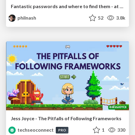
Fantastic passwords and where to find them - at NoRuKo
philnash
52
3.8k
Jess Joyce - The Pitfalls of Following Frameworks
techseoconnect
1
330
PRO