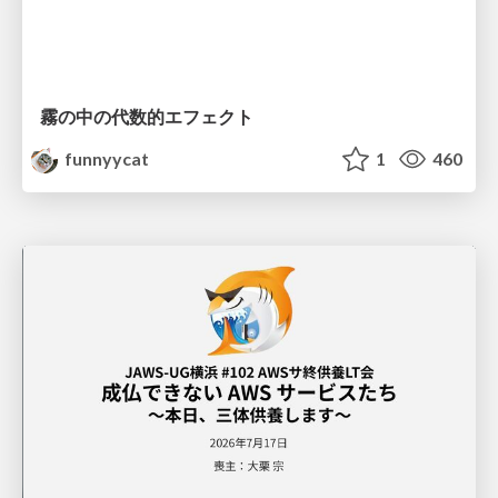
霧の中の代数的エフェクト
funnyycat
1
460