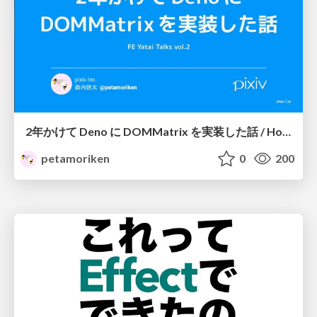
2年かけて Deno に DOMMatrix を実装した話 / How I implemented DOMMatrix in Deno over two years
petamoriken
0
200