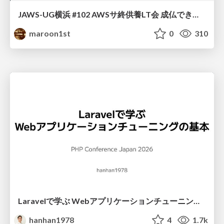
JAWS-UG横浜 #102 AWSサ終供養LT会 成仏できない AWS サービスたち 〜本日、三体供養します〜
maroon1st
0
310
Laravelで学ぶ Webアプリケーションチューニング入門/web_application_tuning_101
hanhan1978
4
1.7k