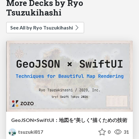
More Decks by Ryo
Tsuzukihashi
See All by Ryo Tsuzukihashi
GeoJSON×SwiftUI：地図を“美しく”描くための技術
tsuzuki817
0
31