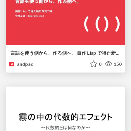
言語を使う側から、作る側へ。 自作 Lisp で得た新たな気づき。
andpad
0
150