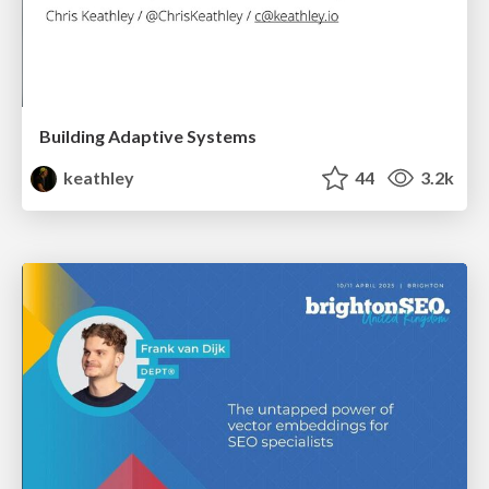
Building Adaptive Systems
keathley
44
3.2k