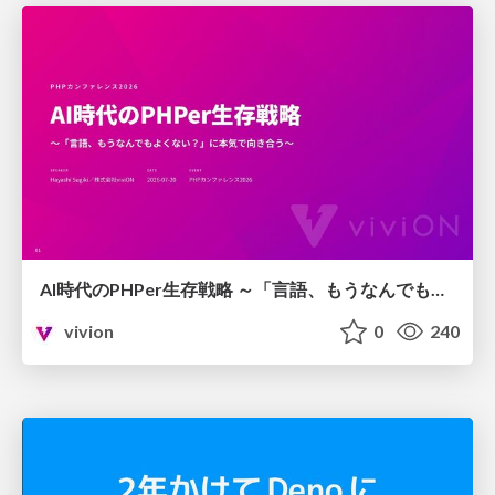
AI時代のPHPer生存戦略 ～「言語、もうなんでもよくない？」に本気で向き合う～
vivion
0
240