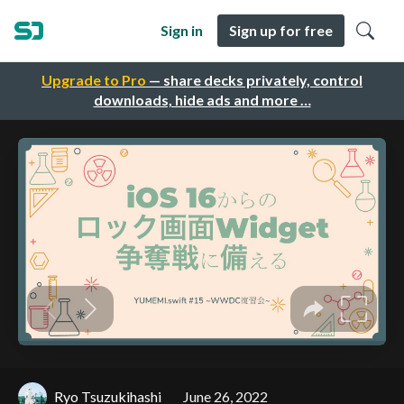
Sign in
Sign up for free
Upgrade to Pro
— share decks privately, control
downloads, hide ads and more …
Ryo Tsuzukihashi
June 26, 2022