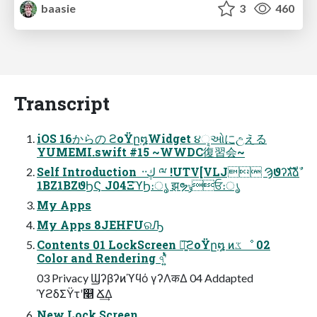
baasie
3
460
Transcript
iOS 16からの ϩοΫը໘Widget ૪ୣઓにඋえる
YUMEMI.swift #15 ~WWDC復習会~
Self Introduction ᠃ڮ ྋ !UTV[VLJ Ϡϑʔגࣜձࣾ
1BZ1BZϑϦϚ J04ΞϓϦ։ൃ झຯݸਓ։ൃ
My Apps
My Apps 8JEHFUରԠ
Contents 01 LockScreen ৽͍͠ϩοΫը໘ ͷػೳ 02
Color and Rendering ৭ʹ͍ͭͯ
03 Privacy Ϣʔβʔͷϓϥό γʔΛकΔ 04 Addapted
ϓϩδΣΫτʹ௥ Ճ͢Δ
New Lock Screen