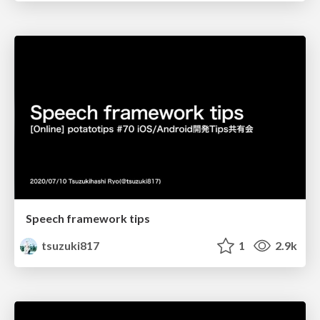
Speech framework tips
tsuzuki817
1
2.9k