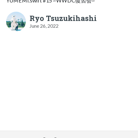
YUMEMI.swift #15 ~WWDC復習会~
Ryo Tsuzukihashi
June 26, 2022