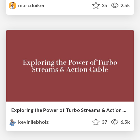
marcduiker
35
2.5k
Exploring the Power of Turbo Streams & Action Cable | RailsConf2023
kevinliebholz
37
6.5k