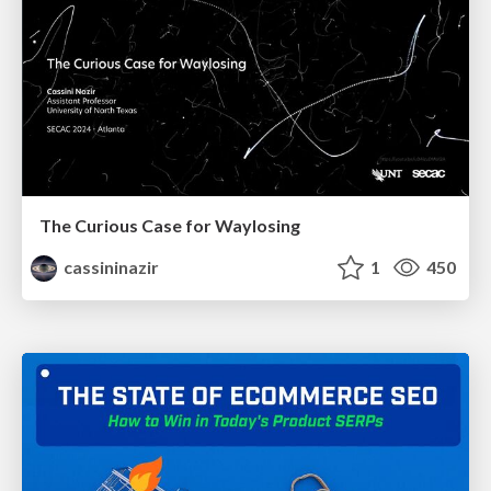
The Curious Case for Waylosing
cassininazir
1
450