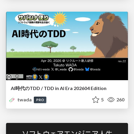
AI時代のTDD / TDD in AI Era 202604 Edition
twada
5
260
PRO