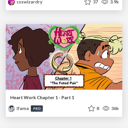
csswizardry
37
3.9k
Heart Work Chapter 1 - Part 1
lfama
8
36k
PRO