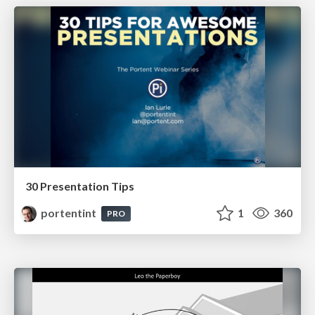
30 Presentation Tips
portentint
1
360
PRO