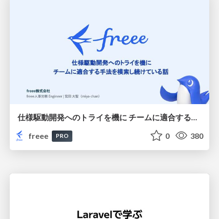
仕様駆動開発へのトライを機に チームに適合する手法を模索し続けている話
freee
0
380
PRO