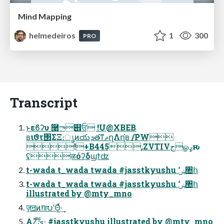
Mind Mapping
helmedeiros
1
300
PRO
Transcript
࣭ͱεϐʔυ ࿨ా୎ਓ !U@XBEB
ʙιϑτ΢ΣΞ։ൃͷయܕతͳޡղΛղ͘ʙ /PW
!+B445,ZVTIVجௐߨԋ
ʢळόʔδϣϯʣ
t-wada t_wada twada #jasstkyushu ࣗݾ঺հ
t-wada t_wada twada #jasstkyushu ࣗݾ঺հ
illustrated by @mty_mno
ٕज़ॻͷग़൛ʹؔΘ͍ͬͯ·͢
ΑΖ͓͘͠ئ͍͠·͢ #jasstkyushu illustrated by @mty_mno