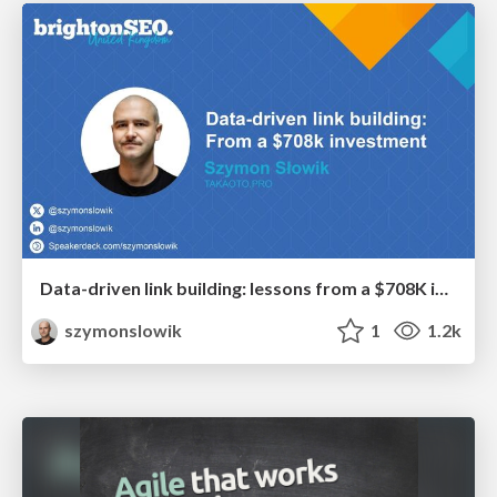
Data-driven link building: lessons from a $708K investment (BrightonSEO talk)
szymonslowik
1
1.2k