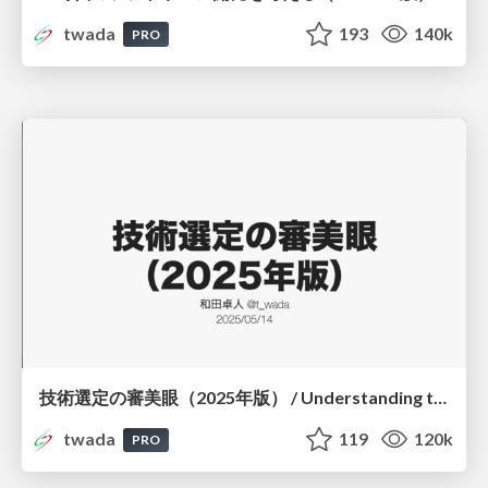
twada
193
140k
PRO
技術選定の審美眼（2025年版） / Understanding the Spiral of Technologies 2025 edition
twada
119
120k
PRO