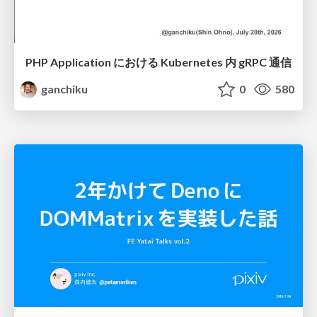
PHP Application における Kubernetes 内 gRPC 通信
ganchiku
0
580