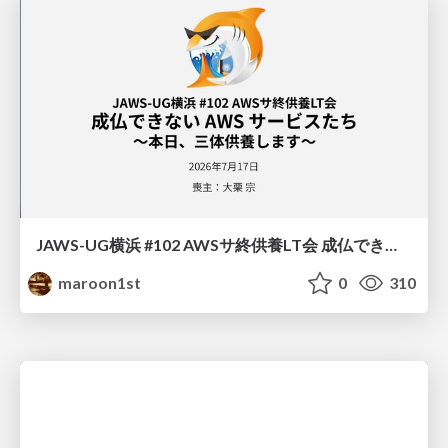
JAWS-UG横浜 #102 AWSサ終供養LT会 成仏できない AWS サービスたち 〜本日、三体供養します〜
maroon1st
0
310