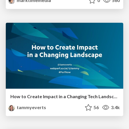
marktimemedia
0
560
How to Create Impact in a Changing Tech Landscape [PerfNow 2023]
tammyeverts
56
3.4k