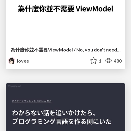
為什麼你並不需要ViewModel / No, you don't need a ViewModel
lovee
1
480