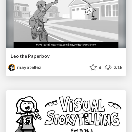
Leo the Paperboy
mayatellez
8
2.1k