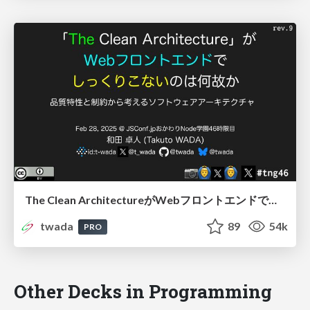
The Clean ArchitectureがWebフロントエンドでしっくりこないのは何故か / Why The Clean Architecture does not fit with Web Frontend
twada
89
54k
PRO
Other Decks in Programming