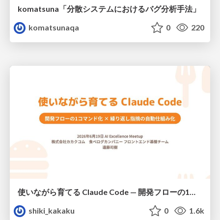
komatsuna「分散システムにおけるバグ分析手法」
komatsunaqa
0
220
使いながら育てる Claude Code — 開発フローの1コマンド化 × 繰り返し指摘の自動仕組み化
shiki_kakaku
0
1.6k