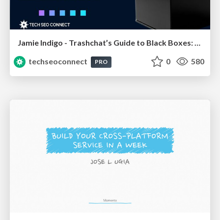
Jamie Indigo - Trashchat’s Guide to Black Boxes: Technical SEO Tactics for LLMs
techseoconnect
0
580
PRO