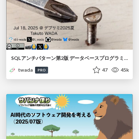
SQLアンチパターン第2版 データベースプログラミングで陥りがちな失敗とその対策 / Intro to SQL Antipatterns 2nd
twada
47
45k
PRO