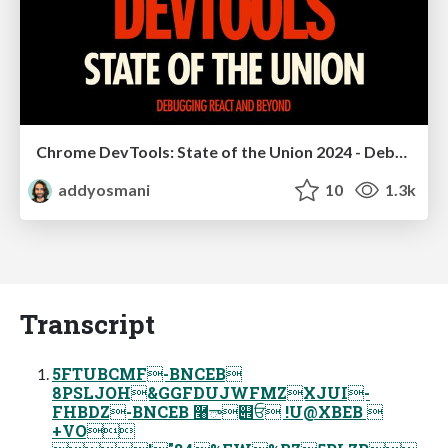
Chrome DevTools: State of the Union 2024 - Debugging React & Beyond
addyosmani
10
1.3k
Transcript
5FTUBCMF-BNCEB
8PSLJOH&GGFDUJWFMZXJUI-
FHBDZ-BNCEB ࿨ా୎ਓ !U@XBEB 
+VO