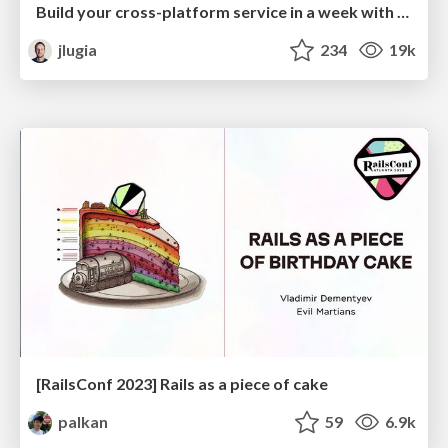
Build your cross-platform service in a week with App Engine
jlugia
234
19k
[RailsConf 2023] Rails as a piece of cake
palkan
59
6.9k