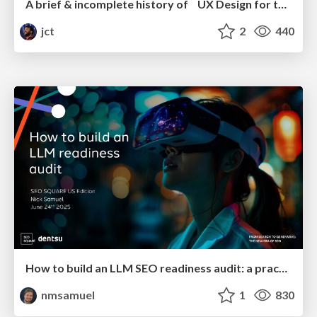
A brief & incomplete history of UX Design for the World Wide Web: 1989–2019
jct
2
440
How to build an LLM SEO readiness audit: a practical framework
nmsamuel
1
830