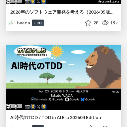
2026年のソフトウェア開発を考える（2026/05版） / Software Engineering Scrum Fest Niigata 2026 Edition
twada
28
19k
PRO
AI時代のTDD / TDD in AI Era 202604 Edition