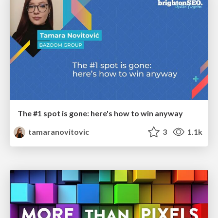
The #1 spot is gone: here's how to win anyway
tamaranovitovic
3
1.1k