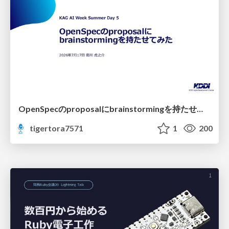
OpenSpecのproposalにbrainstormingを持たせてみた
tigertora7571
1
200