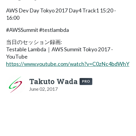
AWS Dev Day Tokyo 2017 Day4 Track1 15:20 -
16:00
#AWSSummit #testlambda
当日のセッション録画:
Testable Lambda｜AWS Summit Tokyo 2017 -
YouTube
https://www.youtube.com/watch?v=C0zNc4bdWhY
Takuto Wada
PRO
June 02, 2017