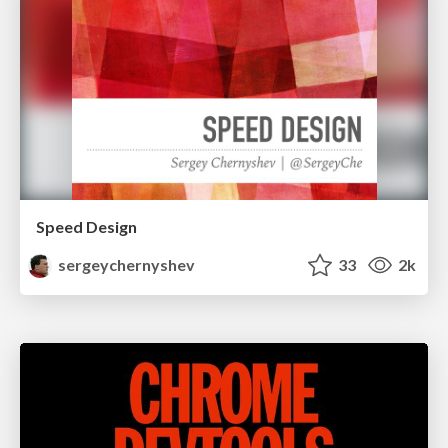
Speed Design
sergeychernyshev
33
2k