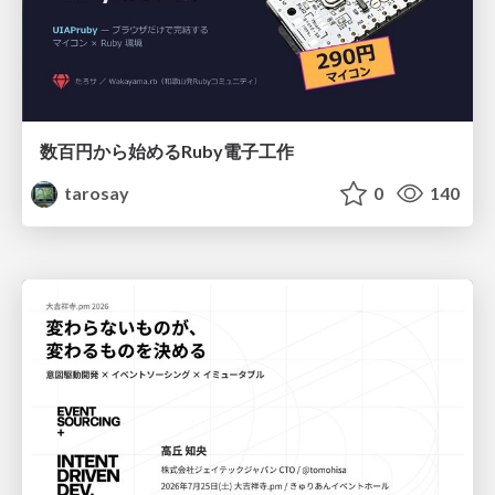
数百円から始めるRuby電子工作
tarosay
0
140