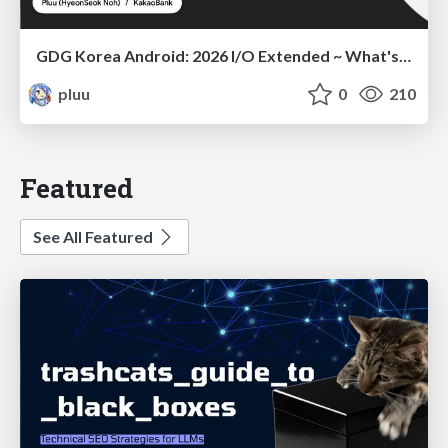
GDG Korea Android: 2026 I/O Extended ~ What's new in Android development tools
pluu
0
210
Featured
See All Featured