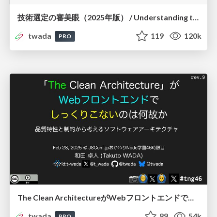
技術選定の審美眼（2025年版） / Understanding the Spiral of Technologies 2025 edition
twada
119
120k
PRO
The Clean ArchitectureがWebフロントエンドでしっくりこないのは何故か / Why The Clean Architecture does not fit with Web Frontend
twada
89
54k
PRO