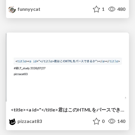
funnyycat
1
480
<title><a id="</title>君はこのHTMLをパースできるか"></a></title> #雑LT_study
pizzacat83
0
140