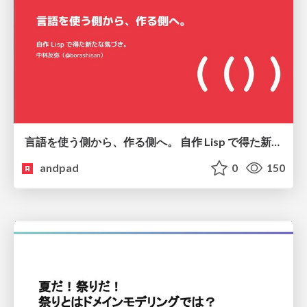
言語を使う側から、作る側へ。 自作 Lisp で得た新たな気づき。
andpad
0
150