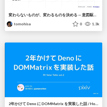
変わらないものが、変わるものを決める — 意図駆動開発 × イベントソーシング × イミュータブル | What Doesn't Change Decides What Can — IDD × Event Sourcing × Immutability
tomohisa
0
1.3k
2年かけて Deno に DOMMatrix を実装した話 / How I implemented DOMMatrix in Deno over two years