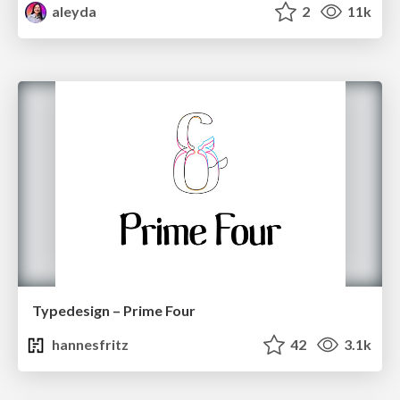
aleyda
2
11k
Typedesign – Prime Four
hannesfritz
42
3.1k