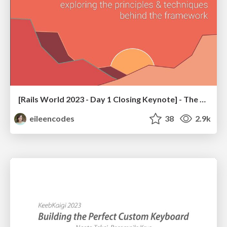
[Rails World 2023 - Day 1 Closing Keynote] - The Magic of Rails
eileencodes
38
2.9k