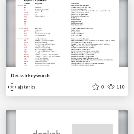
Decksh keywords
ajstarks
0
110