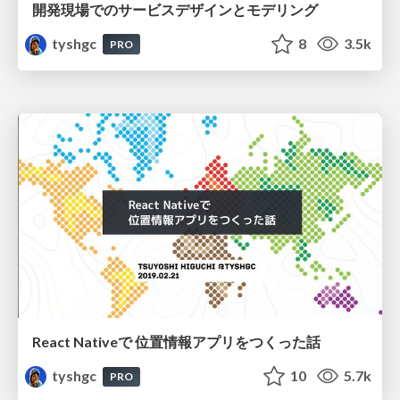
開発現場でのサービスデザインとモデリング
tyshgc
8
3.5k
PRO
React Nativeで 位置情報アプリをつくった話
tyshgc
10
5.7k
PRO