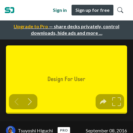
Sign in
Sign up for free
Upgrade to Pro
— share decks privately, control
downloads, hide ads and more …
Tsuyoshi Higuchi
September 08, 2016
PRO