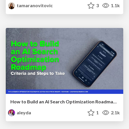
tamaranovitovic
3
1.1k
How to Build an AI Search Optimization Roadmap - Criteria and Steps to Take #SEOIRL
aleyda
1
2.1k