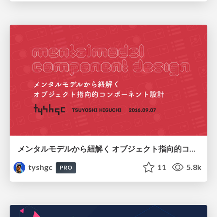
メンタルモデルから紐解く オブジェクト指向的コンポーネント設計 / Mental-Model Component Design
tyshgc
11
5.8k
PRO