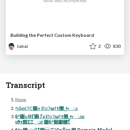
Building the Perfect Custom Keyboard
takai
2
830
Transcript
None
ࠓճͷςʔϚ͸ʜ ίϯϙʔωϯτࢦ޲ͱઃܭ
6*͸มΘΓ΍͍͢ ͳͥʁίϯϙʔωϯτࢦ޲ͱઃܭʁ
ιϑτ΢ΣΞઃܭͰ͸6*૚͸ִ཭͞Ε͕ͪ
6*ͷ౎߹ʹ߹Θͤͳͯ͘΋͍͍ ΞʔΩςΫνϟ΁ Domain Model