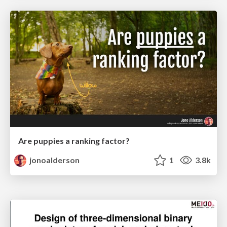
Are puppies a ranking factor?
jonoalderson
1
3.8k