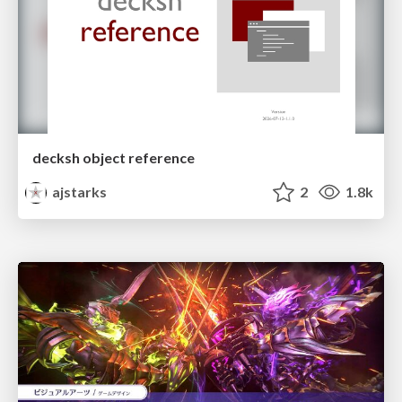
decksh object reference
ajstarks
2
1.8k