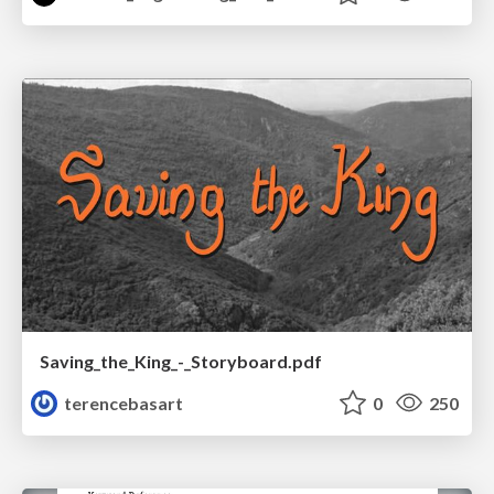
Saving_the_King_-_Storyboard.pdf
terencebasart
0
250