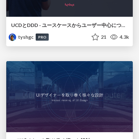
UCDとDDD - ユースケースからユーザー中心について考える
tyshgc
21
4.3k
PRO