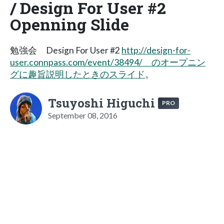
/ Design For User #2
Openning Slide
勉強会 Design For User #2
http://design-for-
user.connpass.com/event/38494/ のオープニン
グに趣旨説明したときのスライド
。
Tsuyoshi Higuchi
PRO
September 08, 2016