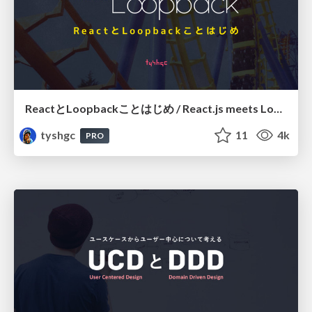
ReactとLoopbackことはじめ / React.js meets Loopback
tyshgc
11
4k
PRO