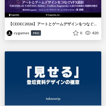
【CEDEC2026】アートとゲームデザインをつなぐVFX設計『GRANBLUE FANTASY: Relink - Endless Ragnarok』における表現と可読性の両立
cygames
0
420
PRO