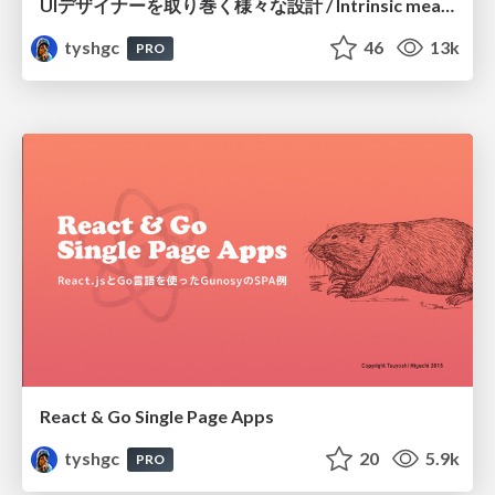
UIデザイナーを取り巻く様々な設計 / Intrinsic meaning of UI Design
tyshgc
46
13k
PRO
React & Go Single Page Apps
tyshgc
20
5.9k
PRO