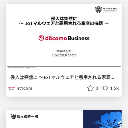
侵入は突然に 〜 IoTマルウェアと悪用される家庭の機器 ～ / When Intrusion Strikes: IoT Malware and the Abuse of Home Devices
nttcom
0
1.5k