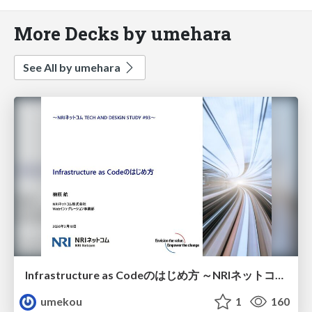
More Decks by umehara
See All by umehara
Infrastructure as Codeのはじめ方 ～NRIネットコム TECH AND DESIGN STUDY #93～
umekou
1
160