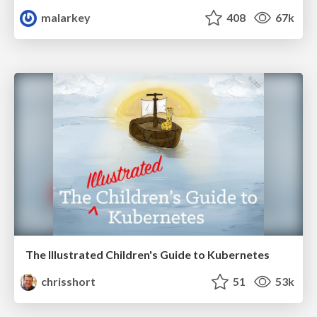
malarkey
408
67k
The Illustrated Children's Guide to Kubernetes
chrisshort
51
53k