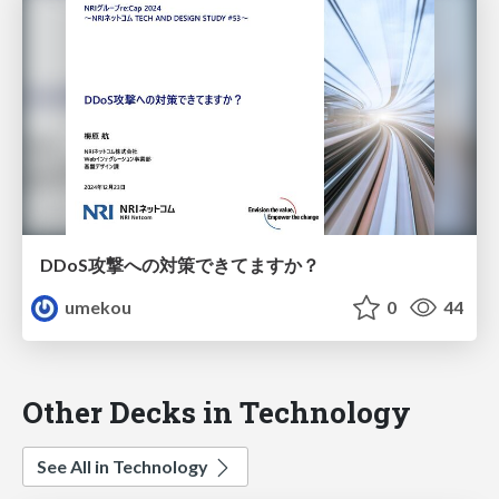
DDoS攻撃への対策できてますか？
umekou
0
44
Other Decks in Technology
See All in Technology