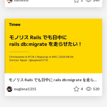
モノリス Rails でも日中に rails db:migrate を走らせたい！ / Daytime rails db:migrate on Monolithic Rails!
euglena1215
4
520