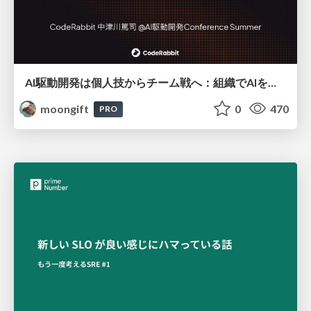
AI駆動開発は個人技からチーム戦へ：組織でAIを使いこなすための実践設計
moongift
0
470
PRO