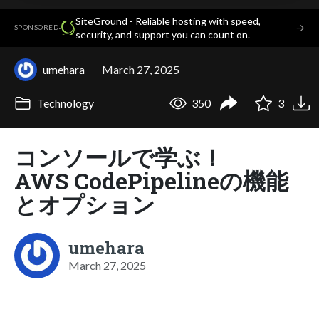
SiteGround - Reliable hosting with speed,
·
→
SPONSORED
security, and support you can count on.
umehara
March 27, 2025
Technology
350
3
コンソールで学ぶ！
AWS CodePipelineの機能
とオプション
umehara
March 27, 2025