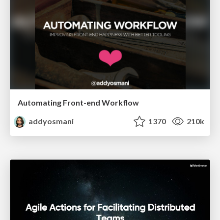
Automating Front-end Workflow
addyosmani
1370
210k