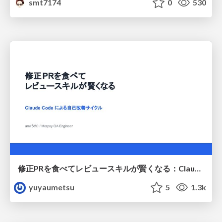
smt7174
0
530
修正PRを食べてレビュースキルが賢くなる：Claude Codeによる自己改善サイクル
yuyaumetsu
5
1.3k