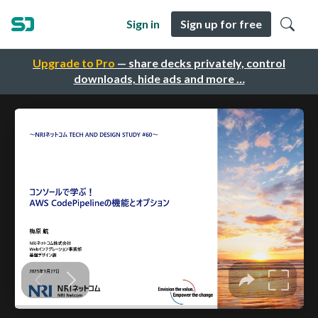
Sign in
Sign up for free
Upgrade to Pro
— share decks privately, control
downloads, hide ads and more …