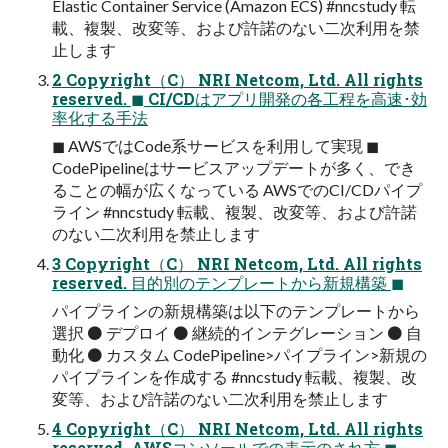
Elastic Container Service (Amazon ECS) #nncstudy 転
載、複製、改変等、および許諾のない二次利用を禁
止します
2 Copyright（C） NRI Netcom, Ltd. All rights
reserved. ◼ CI/CDはアプリ開発の各工程を高速･効
率化する手法
◼ AWSではCode系サービスを利用して実現 ◼
CodePipelineはサービスアップデートが多く、でき
ることの幅が広くなっている AWSでのCI/CDパイプ
ライン #nncstudy 転載、複製、改変等、および許諾
のない二次利用を禁止します
3 Copyright（C） NRI Netcom, Ltd. All rights
reserved. 目的別のテンプレートから新規構築 ◼
パイプラインの新規構築は以下のテンプレートから
選択 ⚫ デプロイ ⚫ 継続的インテグレーション ⚫ 自
動化 ⚫ カスタム CodePipeline>パイプライン>新規の
パイプラインを作成する #nncstudy 転載、複製、改
変等、および許諾のない二次利用を禁止します
4 Copyright（C） NRI Netcom, Ltd. All rights
reserved. AWSコンソールでの表示のされ方 ◼