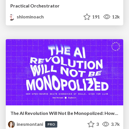
Practical Orchestrator
shlominoach
191
12k
The AI Revolution Will Not Be Monopolized: How open-source beats economies of scale, even for LLMs
inesmontani
3
3.7k
PRO