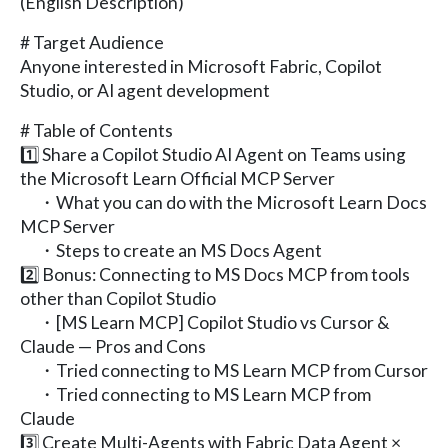
(English Description)
# Target Audience
Anyone interested in Microsoft Fabric, Copilot
Studio, or AI agent development
# Table of Contents
1️⃣ Share a Copilot Studio AI Agent on Teams using
the Microsoft Learn Official MCP Server
・What you can do with the Microsoft Learn Docs
MCP Server
・Steps to create an MS Docs Agent
2️⃣ Bonus: Connecting to MS Docs MCP from tools
other than Copilot Studio
・[MS Learn MCP] Copilot Studio vs Cursor &
Claude — Pros and Cons
・Tried connecting to MS Learn MCP from Cursor
・Tried connecting to MS Learn MCP from
Claude
3️⃣ Create Multi-Agents with Fabric Data Agent ×