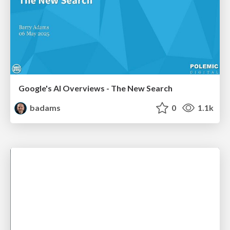
Google's AI Overviews - The New Search
badams
0
1.1k