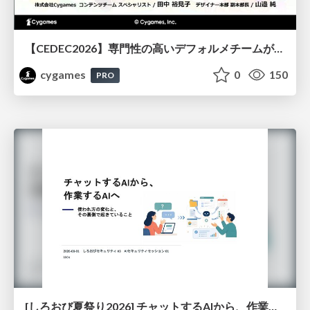
【CEDEC2026】専門性の高いデフォルメチームが挑んだ人材育成戦略 〜Cygames Academiaの企画から実施まで〜
cygames
0
150
PRO
[しろおび夏祭り2026] チャットするAIから、作業するAIへ - 使われ方の変化と、その裏側で起きていること