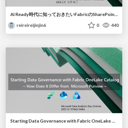
AI Ready時代に知っておきたいFabricのSharePointショートカット(Fabric SharePoint Shortcuts: What You Should Know in the AI-Ready Era)
reireireijinjin6
0
440
Starting Data Governance with Fabric OneLake Catalog ~ How Does It Differ from Microsoft Purview ~