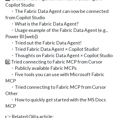
Copilot Studio
・The Fabric Data Agent can now be connected
from Copilot Studio
・What is the Fabric Data Agent?
・Usage example of the Fabric Data Agent (e.g.,
Power BI [web])
・Tried out the Fabric Data Agent!
・Tried Fabric Data Agent × Copilot Studio!
・Thoughts on Fabric Data Agent × Copilot Studio
4️⃣ Tried connecting to Fabric MCP from Cursor
・Publicly available Fabric MCPs
・Five tools you can use with Microsoft Fabric
MCP
・Tried connecting to Fabric MCP from Cursor
Other
・How to quickly get started with the MS Docs
MCP
👉 Related Qiita article: