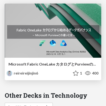
Microsoft Fabric OneLake カタログとPurviewの違い-OneLakeカタログから始めるデータガバナンス- / Differences Between Microsoft Fabric OneLake Catalog and Purview—Starting Data Governance with the OneLake Catalog—
reireireijinjin6
1
400
Other Decks in Technology