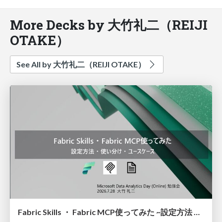
More Decks by 大竹礼二（REIJI
OTAKE）
See All by 大竹礼二（REIJI OTAKE）
Fabric Skills ・ Fabric MCP使ってみた ~設定方法 ・ 使い分け ・ ユースケース~（Trying Out Fabric Skills and Fabric MCP: Setup, Differences, and Use Cases）