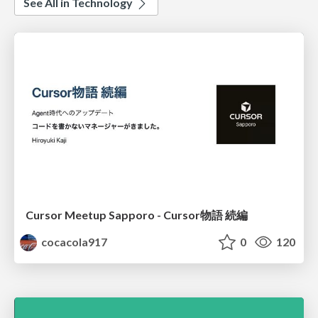
See All in Technology
Cursor Meetup Sapporo - Cursor物語 続編
cocacola917
0
120