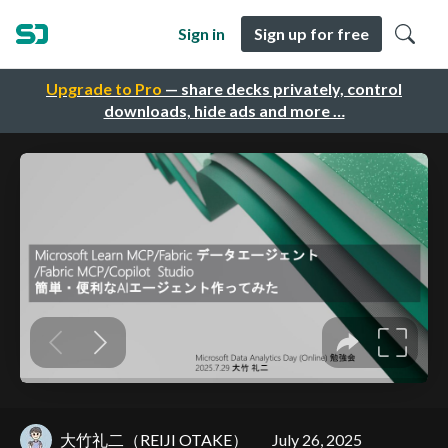
Sign in
Sign up for free
Upgrade to Pro
— share decks privately, control
downloads, hide ads and more …
大竹礼二（REIJI OTAKE）
July 26, 2025