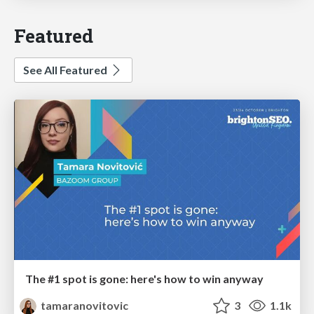
Featured
See All Featured
The #1 spot is gone: here's how to win anyway
tamaranovitovic
3
1.1k