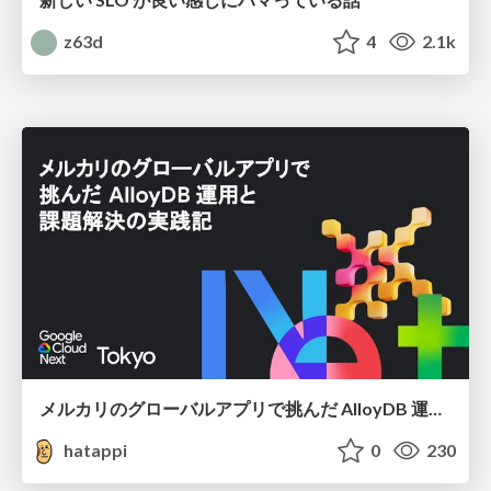
z63d
4
2.1k
メルカリのグローバルアプリで挑んだ AlloyDB 運用と課題解決の実践記
hatappi
0
230