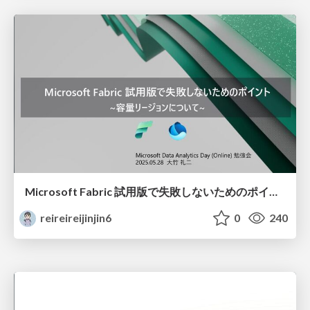
Microsoft Fabric 試用版で失敗しないためのポイント~容量リージョンについて~(What Is the Microsoft Fabric Trial? Key Tips to Avoid Mistakes: 60-Day Free Trial and Capacity Regions)
reireireijinjin6
0
240