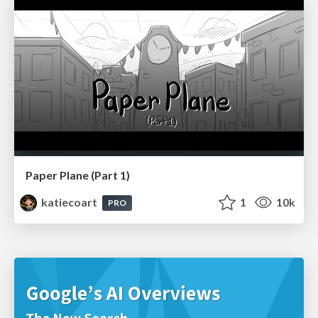
Paper Plane (Part 1)
katiecoart
1
10k
PRO