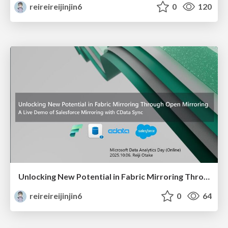
reireireijinjin6
0
120
Unlocking New Potential in Fabric Mirroring Through Open Mirroring A Live Demo of Salesforce Mirroring with CData Sync
reireireijinjin6
0
64