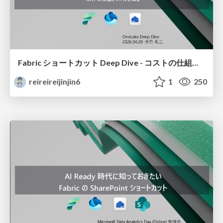
Fabric ショートカット Deep Dive - コストの仕組とリアルを知る -（Fabric Shortcuts Deep Dive: Understanding the Cost Model and the Reality）
reireireijinjin6
1
250