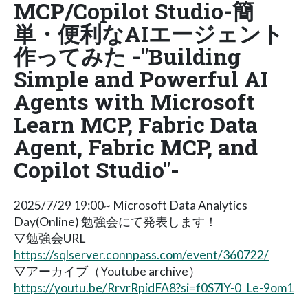
MCP/Copilot Studio-簡
単・便利なAIエージェント
作ってみた -"Building
Simple and Powerful AI
Agents with Microsoft
Learn MCP, Fabric Data
Agent, Fabric MCP, and
Copilot Studio"-
2025/7/29 19:00~ Microsoft Data Analytics
Day(Online) 勉強会にて発表します！
▽勉強会URL
https://sqlserver.connpass.com/event/360722/
▽アーカイブ（Youtube archive）
https://youtu.be/RrvrRpidFA8?si=f0S7lY-0_Le-9om1