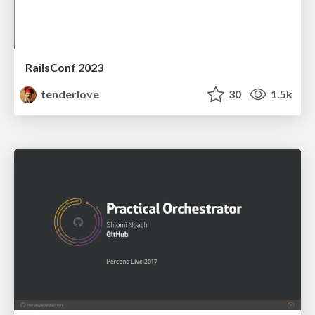
RailsConf 2023
tenderlove
30
1.5k