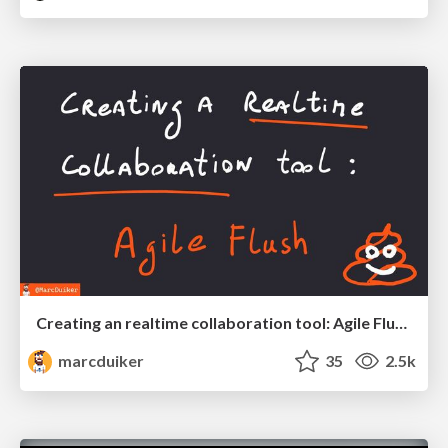
Creating an realtime collaboration tool: Agile Flush - .NET Oxford
marcduiker
35
2.5k