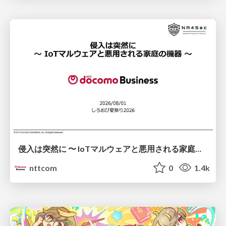
侵入は突然に 〜 IoTマルウェアと悪用される家庭の機器 ～ / When Intrusion Strikes: IoT Malware and the Abuse of Home Devices
nttcom
0
1.4k