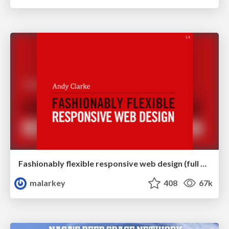
Fashionably flexible responsive web design (full day workshop)
malarkey
408
67k