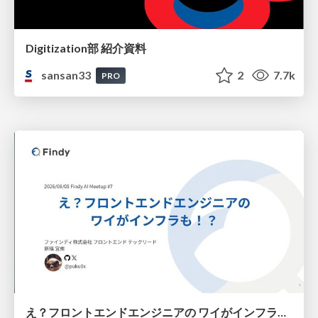
Digitization部 紹介資料
sansan33
2
7.7k
PRO
え？フロントエンドエンジニアの ワイがインフラも！？