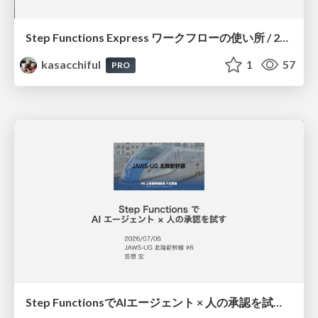
Step Functions Express ワークフローの使い所 / 20260725jawsug-niigata-sado
kasacchiful
1
57
PRO
Step FunctionsでAIエージェント × 人の承認を試す / 20260705jawsug-hokurikushinkansen-agentcore-hitl-workflow