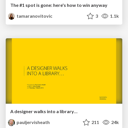
The #1 spot is gone: here's how to win anyway
tamaranovitovic
3
1.1k
A designer walks into a library…
pauljervisheath
211
24k