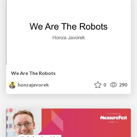
We Are The Robots
honzajavorek
0
290