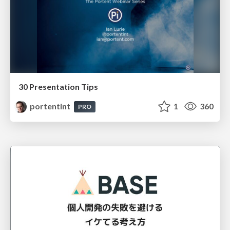
30 Presentation Tips
portentint
1
360
PRO