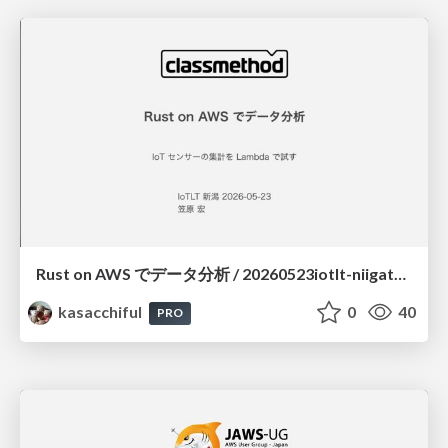
Rust on AWS でデータ分析 / 20260523iotlt-niigata-rust-on-aws
kasacchiful
0
40
PRO