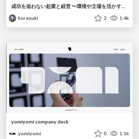
成功を追わない起業と経営 〜環境や立場を活かす戦略（Homing 2026）
kuranuki
2
1.4k
yomiyomi company deck
yomiyomi
0
1.1k