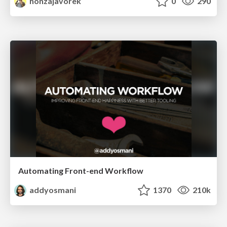
honzajavorek
0
290
Automating Front-end Workflow
addyosmani
1370
210k