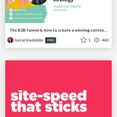
The B2B funnel & how to create a winning content strategy
katarinadahlin
1
460
PRO