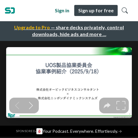
Sign in
Sign up for free
Upgrade to Pro
— share decks privately, control
downloads, hide ads and more …
·
Your Podcast. Everywhere. Effortlessly.
→
SPONSORED