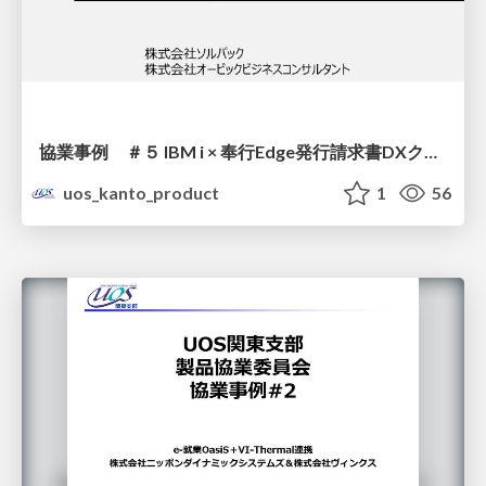
協業事例 ＃５ IBM i × 奉行Edge発行請求書DXクラウド
uos_kanto_product
1
56