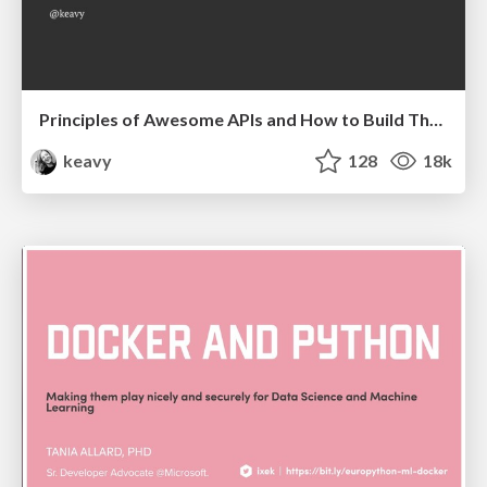
Principles of Awesome APIs and How to Build Them.
keavy
128
18k