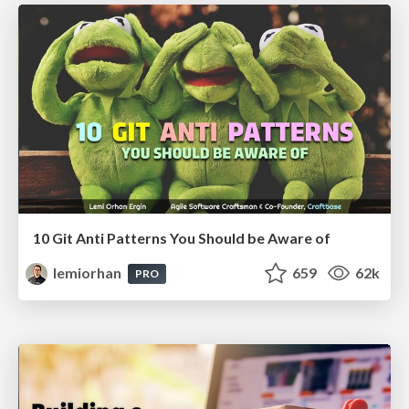
10 Git Anti Patterns You Should be Aware of
lemiorhan
659
62k
PRO