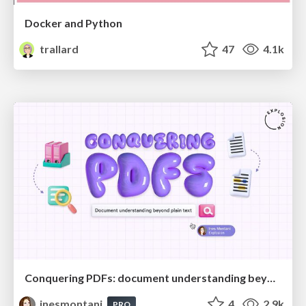
Docker and Python
trallard
47
4.1k
Conquering PDFs: document understanding beyond plain text
inesmontani
4
2.9k
PRO