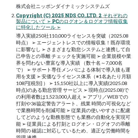
株式会社ニッポンダイナミックシステムズ
Copyright (C) 2025 NDS CO.,LTD. 2 それぞれの
製品について ➢ PCのログオン＆ログオフ情報収集
に特化したツール ➢
導入実績250社110,000ライセンスを突破（2025.08
時点） ➢ エージェントレスでの情報収集！既存環境
に影響なし ➢ さまざまな勤怠システムと連携して自
己申告との乖離 チェックを実施可能 ➢ 企業規模や業
界を問わない豊富な導入実績 （数十名～7,000名
で） ➢ サポート専任メンバによる体制で導入後も運
用を支援 ➢ 安価なライセンス体系（※1名あたり月額
108円[税別] ） ➢ 15,150社以上に導入実績(2025.08
時点)のある勤怠管理 サービス ➢ 現時点(2025.08)で
の利用者数は1,523,000人超え ➢ アプリ／WEBでの
打刻や36協定警告アラート、残業 時間の可視化など
で業務時間を削減可能 ➢ 従業員の使いやすさに配慮
してどのような勤務形態で も業務の自動化を実現可
能 ➢ 従業員による打刻とログオン・ログオフの乖離
時間の 確認に対応しているため、適正な労働時間を
管理 連携