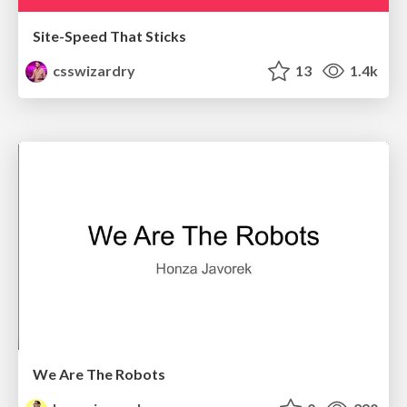
Site-Speed That Sticks
csswizardry
13
1.4k
We Are The Robots