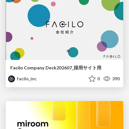
Facilo Company Deck202607_採用サイト用
facilo_inc
0
390