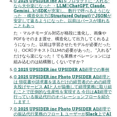
© 2025 UPSIDER.inc AIをプロダクトに ˮ入れるˮ
なら大分楽になった ・LLMChatGPT, Claude,
Gemini...)のSDKが充実し、数行で呼べるようにな
った ・構造化出力Structured Output)でJSONが
安定して返るようになった。以前はパースが壊れる
こともあっ
た ・マルチモーダル対応が格段に進化し、画像や
PDFをそのまま渡せ、構造化して出力してくれるよ
うになっ た。以前は学習させたモデルが必要だった
り、OCRテキストLLMの必要があった。 “入れるˮ
だけなら楽になった！ でも業務オペレーションには
組み込むのは結構難しくないですか？
© 2025 UPSIDER.inc UPSIDER AI経理での事例
© 2025 UPSIDER.inc Photo UPSIDER AI経理と
は 領収書や請求書を送るだけの経営者のための経理
丸投げサービス AIと⼈が協働して経理業務に取り組
むことで圧倒的な⽣産性を実現する 今⽇はAI経理で
⾏っている振込代⾏のオペレーションフローを紹介
します！
© 2025 UPSIDER.inc Photo UPSIDER AI経理で
の振込代行業務のフロー 1. ユーザーがSlack上でAI