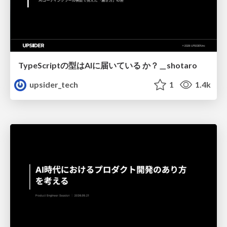
TypeScriptの型はAIに届いている か？＿shotaro
upsider_tech
1
1.4k