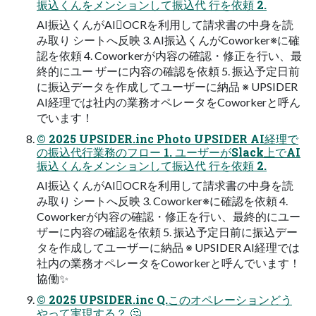
振込くんをメンションして振込代 行を依頼 2.
AI振込くんがAIOCRを利用して請求書の中身を読
み取り シートへ反映 3. AI振込くんがCoworker※に確
認を依頼 4. Coworkerが内容の確認・修正を行い、最
終的にユー ザーに内容の確認を依頼 5. 振込予定日前
に振込データを作成してユーザーに納品 ※ UPSIDER
AI経理では社内の業務オペレータをCoworkerと呼ん
でいます！
© 2025 UPSIDER.inc Photo UPSIDER AI経理で
の振込代行業務のフロー 1. ユーザーがSlack上でAI
振込くんをメンションして振込代 行を依頼 2.
AI振込くんがAIOCRを利用して請求書の中身を読
み取り シートへ反映 3. Coworker※に確認を依頼 4.
Coworkerが内容の確認・修正を行い、最終的にユー
ザーに内容の確認を依頼 5. 振込予定日前に振込デー
タを作成してユーザーに納品 ※ UPSIDER AI経理では
社内の業務オペレータをCoworkerと呼んでいます！
協働✨
© 2025 UPSIDER.inc Q.このオペレーションどう
やって実現する？ 🤔