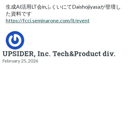
生成AI活用LT会inふくいにてDaishojiyasaが登壇し
た資料です
https://fcci.seminarone.com/lt/event
UPSIDER, Inc. Tech&Product div.
February 25, 2026