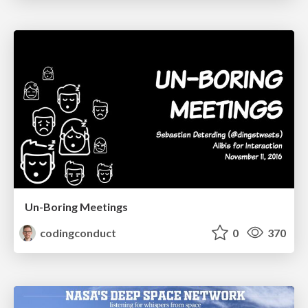
Un-Boring Meetings
codingconduct
0
370