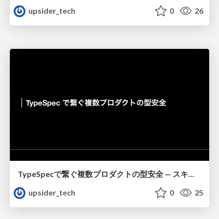
upsider_tech
0
26
TypeSpecで繋ぐ複数プロダクトの型安全 — スキーマ共有による「型契約」の実践_mitsui
upsider_tech
0
25