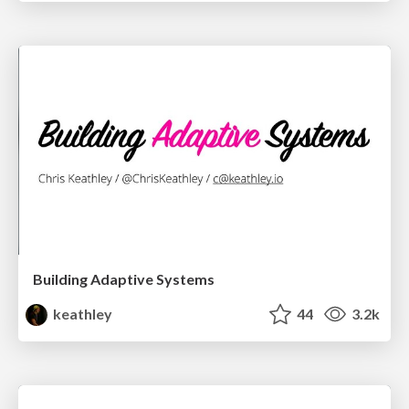
Building Adaptive Systems
keathley
44
3.2k