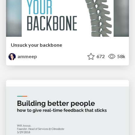
Unsuck your backbone
ammeep
672
58k