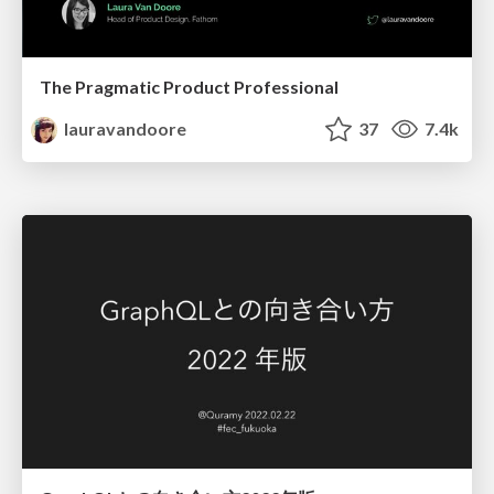
The Pragmatic Product Professional
lauravandoore
37
7.4k