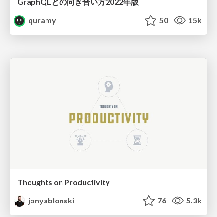
GraphQLとの向き合い方2022年版
quramy
50
15k
Thoughts on Productivity
jonyablonski
76
5.3k