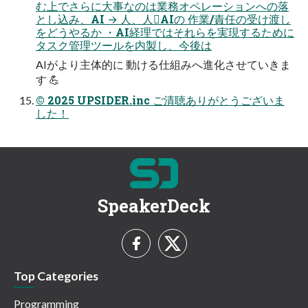
む上でさらに大事なのは業務オペレーションへの落
とし込み、AI → 人、人AIの 作業/責任の受け渡し
をどうやるか ・AI経理ではそれらを実現するために
タスク管理ツールを内製し、今後は
AIがより主体的に 動ける仕組みへ進化させていきま
す 💪
© 2025 UPSIDER.inc ご清聴ありがとうございま
した！
SpeakerDeck
Top Categories
Programming