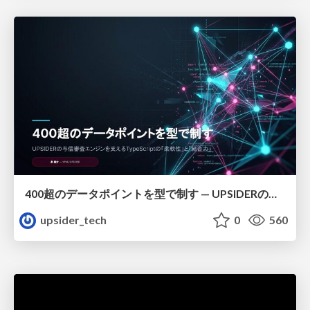
400超のデータポイントを型で制す — UPSIDERの与信審査エンジンを支えるTypeScriptの「柔軟性」と「結合力」＿泉雄介
upsider_tech
0
560