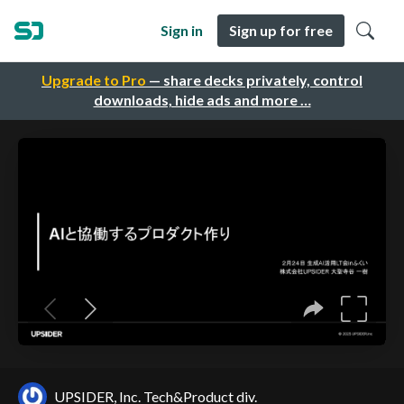
Sign in
Sign up for free
Upgrade to Pro
— share decks privately, control
downloads, hide ads and more …
UPSIDER, Inc. Tech&Product div.