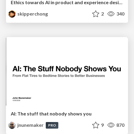
Ethics towards AI in product and experience design
skipperchong
2
340
AI: The stuff that nobody shows you
jnunemaker
9
870
PRO