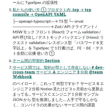
ールに TypeSpec の拡張性
私たちの使い方 ① プロダクト内 .tsp → tsp
compile → OpenAPI YAML
├─ openapi-typescript ─→ TS 型 └─ orval
──────────────→ Zod / API クライアント /
MSW モック フロント (React): フォーム validation /
API 呼び出し / テストモック バックエンド (Hono): リ
クエスト validation / レスポンス型 「パスワード 8 文
字以上」を TypeSpec で 1 行書けば、FE ・BE ・テス
ト全部に伝播 使い方 ①
チーム間の型契約 Section
サービス間では、契約が型として存在しない # dev-
cross-team サービス A エンジニア 3 分前 @team
Webhook
のペイロード、これって 何型ですか？ サービス B エ
ンジニア 2 分前 Notion 見たけど 3 ヶ月前から更新止
まってる… サービス C エンジニア 1 分前 サンプル
JSON から 型を推測しました… 人手で守るしかな
く、コンパイラの出番がない サービス間の課題