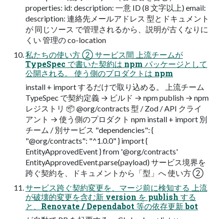
properties: id: description: 一意 ID (8 文字以上) email:
description: 連絡先メールアドレス 型とドキュメント
が 同じソース で管理されるから、説明が古くなりに
くい 管理の co-location
私たちの使い方 ② サービス間 上流チームが
TypeSpec で書いた契約は npm パッケージとして
公開される。 使う側のプロダクトは npm
install + import するだけで取り込める。 上流チーム
TypeSpec で契約定義 → ビルド → npm publish → npm
レジストリ 📦 @org/contracts 型 / Zod / API クライ
アント → 使う側のプロダクト npm install + import 別
チーム / 別サービス "dependencies": {
"@org/contracts": "^1.0.0" } import {
EntityApprovedEvent } from '@org/contracts'
EntityApprovedEvent.parse(payload) サービス境界を
跨ぐ契約を、ドキュメントから「型」へ 使い方 ②
サービス跨ぐ契約変更を、マージ前に検知する 上流
が破壊的変更を含む新 version を publish する
と、Renovate / Dependabot 等の依存更新 bot