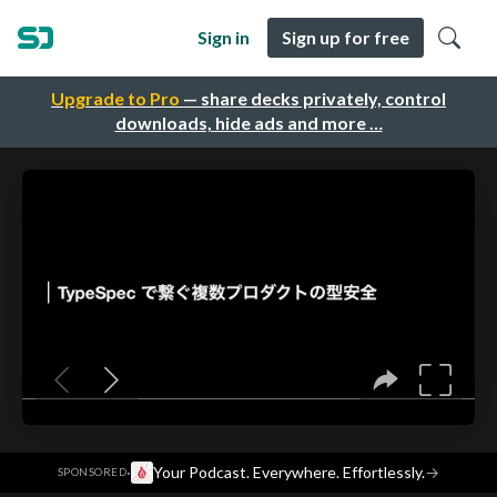
Sign in
Sign up for free
Upgrade to Pro
— share decks privately, control
downloads, hide ads and more …
·
Your Podcast. Everywhere. Effortlessly.
→
SPONSORED