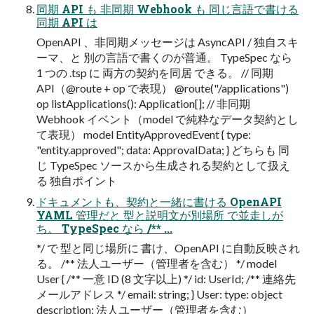
同期 API も 非同期 Webhook も 同じ言語で書ける
同期 API は
OpenAPI 、非同期メッセージは AsyncAPI / 独自スキ
ーマ、と 別の言語で書くのが普通。 TypeSpec なら
1 つの .tsp に 両方の契約を同居 できる。 // 同期
API（@route + op で表現） @route("/applications")
op listApplications(): Application[]; // 非同期
Webhook イベント（model で純粋なデータ契約とし
て表現） model EntityApprovedEvent { type:
"entity.approved"; data: ApprovalData; } どちらも 同
じ TypeSpec ソースから生成される契約として扱え
る 独自ポイント
ドキュメントも、契約と一緒に書ける OpenAPI
YAML 管理だと 型と説明文が別場所 で並走しが
ち。 TypeSpec なら /** ...
*/ で 型と同じ場所に 書け、OpenAPI に自動反映され
る。 /** 法人ユーザー（管理者を含む） */ model
User { /** 一意 ID (8 文字以上) */ id: UserId; /** 連絡先
メールアドレス */ email: string; } User: type: object
description: 法人ユーザー（管理者を含む）