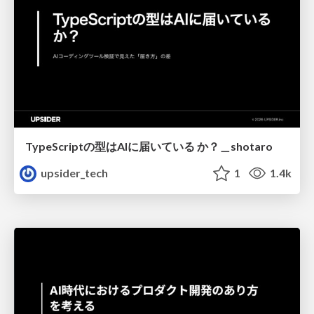
TypeScriptの型はAIに届いている か？＿shotaro
upsider_tech
1
1.4k