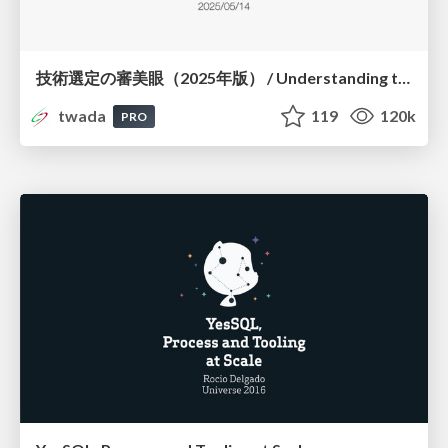
技術選定の審美眼（2025年版） / Understanding the Spiral of Technologies 2025 edition
twada
119
120k
PRO