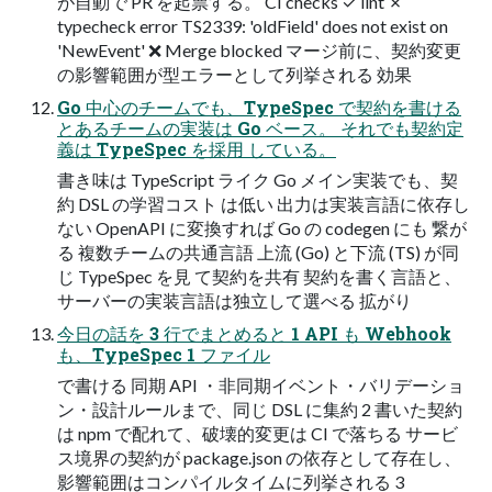
が自動で PR を起票する。 CI checks ✓ lint ✗
typecheck error TS2339: 'oldField' does not exist on
'NewEvent' ❌ Merge blocked マージ前に、契約変更
の影響範囲が型エラーとして列挙される 効果
Go 中心のチームでも、TypeSpec で契約を書ける
とあるチームの実装は Go ベース。 それでも契約定
義は TypeSpec を採用 している。
書き味は TypeScript ライク Go メイン実装でも、契
約 DSL の学習コスト は低い 出力は実装言語に依存し
ない OpenAPI に変換すれば Go の codegen にも 繋が
る 複数チームの共通言語 上流 (Go) と下流 (TS) が同
じ TypeSpec を見 て契約を共有 契約を書く言語と、
サーバーの実装言語は独立して選べる 拡がり
今日の話を 3 行でまとめると 1 API も Webhook
も、TypeSpec 1 ファイル
で書ける 同期 API ・非同期イベント・バリデーショ
ン・設計ルールまで、同じ DSL に集約 2 書いた契約
は npm で配れて、破壊的変更は CI で落ちる サービ
ス境界の契約が package.json の依存として存在し、
影響範囲はコンパイルタイムに列挙される 3