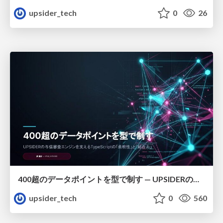
upsider_tech
0
26
400超のデータポイントを型で制す — UPSIDERの与信審査エンジンを支えるTypeScriptの「柔軟性」と「結合力」＿泉雄介
upsider_tech
0
560