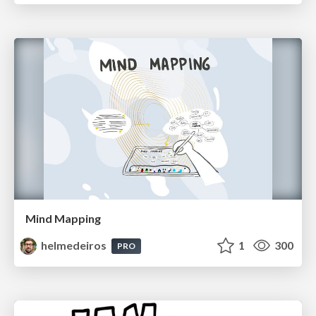
Mind Mapping
helmedeiros
1
300
PRO