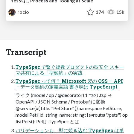
YesSQL, Process and Tooling at Scale
rocio
174
15k
Transcript
TypeSpec で繋ぐ複数プロダクトの型安全 スキー
マ共有による「型契約」の実践
TypeSpec って何？ Microsoft 製の OSS — API
・データ契約の定義言語 書き味は TypeScript
ライク (model / op / @decorator) 1 つの .tsp →
OpenAPI / JSON Schema / Protobuf に変換
@service(#{ title: "Pet Store" }) namespace PetStore;
model Pet { id: string; name: string; } @route("/pets") op
listPets(): Pet[]; TypeSpec とは
バリデーションも、型に焼き込む TypeSpec は単