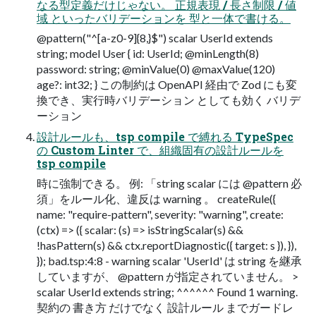
なる型定義だけじゃない。 正規表現 / 長さ制限 / 値
域 といったバリデーションを 型と一体で書ける。
@pattern("^[a-z0-9]{8,}$") scalar UserId extends
string; model User { id: UserId; @minLength(8)
password: string; @minValue(0) @maxValue(120)
age?: int32; } この制約は OpenAPI 経由で Zod にも変
換でき、実行時バリデーション としても効く バリデ
ーション
設計ルールも、tsp compile で縛れる TypeSpec
の Custom Linter で、組織固有の設計ルールを
tsp compile
時に強制できる。 例: 「string scalar には @pattern 必
須」をルール化、違反は warning 。 createRule({
name: "require-pattern", severity: "warning", create:
(ctx) => ({ scalar: (s) => isStringScalar(s) &&
!hasPattern(s) && ctx.reportDiagnostic({ target: s }), }),
}); bad.tsp:4:8 - warning scalar 'UserId' は string を継承
していますが、 @pattern が指定されていません。 >
scalar UserId extends string; ^^^^^^ Found 1 warning.
契約の 書き方 だけでなく 設計ルール までガードレ