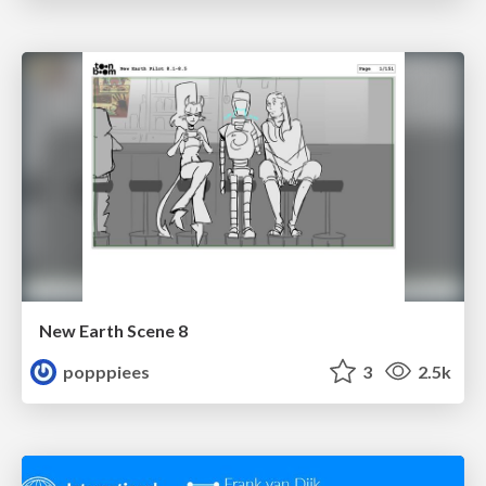
New Earth Scene 8
popppiees
3
2.5k