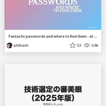
Fantastic passwords and where to find them - at NoRuKo
philnash
52
3.8k