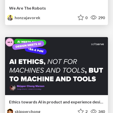
We Are The Robots
honzajavorek
0
290
Ethics towards AI in product and experience design
skipperchong
2
340