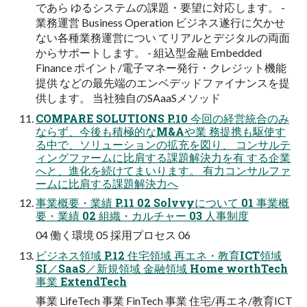
であら ゆるシステムの課題・要望に対応します。 -
業務運営 Business Operation ビジネス遂行に欠かせ
ない各種業務運営につい てリアルとデジタルの両面
からサポートします。 - 組込型金融 Embedded
Finance ポイント/電子マネー発行・クレジット機能
提供 などの最先端のエンベデッドファイナンスを提
供します。 当社独自のSAaaSメソッド
COMPARE SOLUTIONS P.10 今回の経営統合のみ
ならず、今後も積極的なM&Aや業 務提携も駆使す
る中で、ソリューションの拡充を図り、 コンサルテ
ィングファームに比肩する課題解決力を有 する企業
へと、進化を続けてまいります。 有力コンサルファ
ームに比肩する課題解決力へ
事業概要・業績 P.11 02 Solvvyについて 01 事業概
要・業績 02 組織・カルチャー 03 人事制度
04 働く環境 05 採用プロセス 06
ビジネス領域 P.12 住宅領域 再エネ・教育ICT領域
SI／SaaS／新規領域 金融領域 Home worthTech
事業 ExtendTech
事業 LifeTech 事業 FinTech 事業 住宅/再エネ/教育ICT