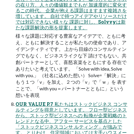
の在り方、人々の価値観までもが 加速度的に変化す
るこの時代。 企業が抱える課題はますます複雑さを
増しています。 自社で持つアイデアやリソースだけ
では対応できない様々な 課題に対し、Solvvyは新
たな課題解決の形を提案します。
様々な課題に対応する豊富なアイデアで、ともに考
え、ともに 解決することが私たちの使命であり、ア
イデンティティです。 上から目線のコンサルティン
グでもなく、ビジネスライクな下 請けでもない。共
創パートナーとして、喜怒哀楽をともにする 存在で
ありたいと考えています。 「Solve with idea, Solve
with you.」 （社名に込めた想い） Solve=「解決」に
もう１つ「v」を加え、２つの「v」で「ｗ」を 表す
ことで、「with you＝パートナーとともに」という
想いを表現
OUR VALUE P.7 私たちはストックビジネス コンサ
ルティングを得意としています。 フロー型ビジネス
から、ストック型ビジネスへの 転換が企業戦略のト
レンドとなる中、アフター サービスを基点とした
「ストックビジネスコンサ ルティング」が強みで
す。 とりわけ、住宅領域においては大手ハウスメー