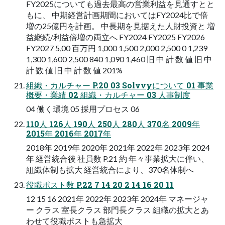
FY2025についても過去最高の営業利益を見通すとと
もに、 中期経営計画期間においてはFY2024比で倍
増の25億円を計画。 中長期を見据えた人財投資と 増
益継続/利益倍増の両立へ FY2024 FY2025 FY2026
FY2027 5,00 百万円 1,000 1,500 2,000 2,500 0 1,239
1,300 1,600 2,500 840 1,090 1,460 旧 中 計 数 値 旧 中
計 数 値 旧 中 計 数 値 201%
組織・カルチャー P.20 03 Solvvyについて 01 事業
概要・業績 02 組織・カルチャー 03 人事制度
04 働く環境 05 採用プロセス 06
110人 126人 190人 250人 280人 370名 2009年
2015年 2016年 2017年
2018年 2019年 2020年 2021年 2022年 2023年 2024
年 経営統合後 社員数 P.21 約 年々事業拡大に伴い、
組織体制も拡大 経営統合により、370名体制へ
役職ポスト数 P.22 7 14 20 2 14 16 20 11
12 15 16 2021年 2022年 2023年 2024年 マネージャ
ー クラス 室長クラス 部門長クラス 組織の拡大とあ
わせて役職ポストも急拡大