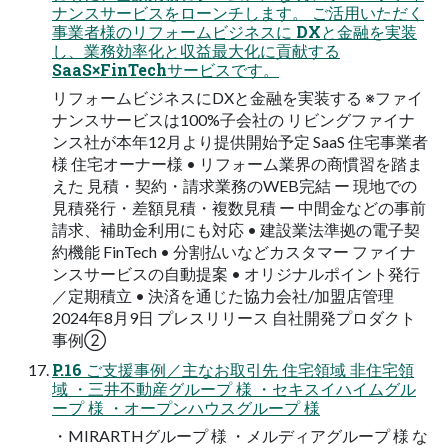
ナンスサービスをローンチします。 ご活用いただく
事業者様のリフォームビジネスに DXと金融を実装
し、業務効率化と収益最大化に貢献する
SaaS×FinTechサービスです。
リフォームビジネスにDXと金融を実装する ※ファイ
ナンスサービスは100%子会社の リビングファイナ
ンス社が本年12月より提供開始予定 SaaS 住宅事業者
様 住宅オーナー様 • リフォーム業界の商慣習を踏ま
えた 見積・契約・請求業務のWEB完結 ー 現地での
見積発行・差額見積・複数見積 ー 中間金などの事前
請求、補助金利用にも対応 • 建設業法準拠の電子契
約機能 FinTech • 分割払いなどカスタマー ファイナ
ンスサービスの自動提案 • オリジナルポイント発行
／定期積立 • 決済を通じた協力会社/加盟店管理
2024年8月9日 プレスリリース 自社開発プロダクト
事例②
P.16 ご支援事例／主なお取引先 住宅領域 非住宅領
域 ・三井不動産グループ 様 ・セキスイハイムグル
ープ 様 ・オープンハウスグループ 様
・MIRARTHグループ 様 ・メルディアグループ 様 な