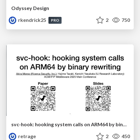
Odyssey Design
rkendrick25
2
750
PRO
svc-hook: hooking system calls on ARM64 by binary rewriting
retrage
2
450