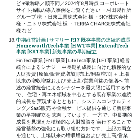
ど ※敬称略／順不同／2024年8月時点 コーポレート
サイト掲載の導入事例をご覧ください ・村田製作所
グループ 様 ・日東工業株式会社 様 ・SKY株式会社
様 ・ニトリ株式会社 様 ・TERRA CHARGE株式会社
様 など
中期経営計画 | サマリー P.17 既存事業の連続的成長
HomeworthTech事業 [HWT事業] ExtendTech
事業 [EXT事業] 新規事業の早期確立
FinTech事業 [FNT事業] LifeTech事業 [LFT事業] 経営
統合によるシナジー 中長期的成長に向けた積極的な
人財投資 [原価/販管費増加] [売上/利益増加] ＋ 上場
以来の増収増益および 売上高/営業利益の倍増へ 前
述の経営統合によるシナジーを最大限に活用する中
で、 住宅・再エネ領域を中心とする既存事業の連続
的成長を 実現するとともに、システムコンサルティ
ング／SaaS販売 や金融サービス提供を通じて新規事
業の早期確立を 志向しています。 一方で、中長期的
成長を見据えた積極的な人財投資を 実行することで
経営基盤の強化にも取り組む方針です。 上記の両立
を通じて、上場以来の増収増益および 売上高/営業