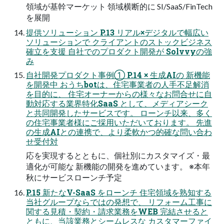
領域が基幹マーケット 領域横断的に SI/SaaS/FinTech
を展開
提供ソリューション P.13 リアル×デジタルで幅広い
ソリューションで クライアントのストックビジネス
確立を支援 自社でのプロダクト開発が Solvvyの強
み
自社開発プロダクト事例① P.14 × 生成AIの 新機能
を開発中 おうちbotは、住宅事業者の人手不足解消
を目的に、 住宅オーナーからの様々なお問合せに自
動対応する業界特化SaaS として、メディアシーク
と共同開発したサービスです。 ローンチ以来、多く
の住宅事業者様にご採用いただいております。 先進
の生成AIとの連携で、より柔軟かつ的確な問い合わ
せ受付対
応を実現するとともに、個社別にカスタマイズ・最
適化が可能な 新機能の開発を進めています。 ※本年
秋にサービスローンチ予定
P.15 新たなV-SaaS をローンチ 住宅領域を熟知する
当社グループならではの発想で、 リフォーム工事に
関する見積・契約・請求業務をWEB 完結させると
ともに、当該業務とシームレスな カスタマーファイ