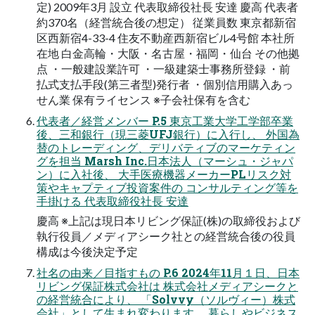
定) 2009年3月 設立 代表取締役社長 安達 慶高 代表者
約370名（経営統合後の想定） 従業員数 東京都新宿
区西新宿4-33-4 住友不動産西新宿ビル4号館 本社所
在地 白金高輪・大阪・名古屋・福岡・仙台 その他拠
点 ・一般建設業許可 ・一級建築士事務所登録 ・前
払式支払手段(第三者型)発行者 ・個別信用購入あっ
せん業 保有ライセンス ※子会社保有を含む
代表者／経営メンバー P.5 東京工業大学工学部卒業
後、三和銀行（現三菱UFJ銀行）に入行し、 外国為
替のトレーディング、デリバティブのマーケティン
グを担当 Marsh Inc.日本法人（マーシュ・ジャパ
ン）に入社後、 大手医療機器メーカーPLリスク対
策やキャプティブ投資案件の コンサルティング等を
手掛ける 代表取締役社長 安達
慶高 ※上記は現日本リビング保証(株)の取締役および
執行役員／メディアシーク社との経営統合後の役員
構成は今後決定予定
社名の由来／目指すもの P.6 2024年11月１日、日本
リビング保証株式会社は 株式会社メディアシークと
の経営統合により、 「Solvvy（ソルヴィー）株式
会社」として生まれ変わります。 暮らしやビジネス