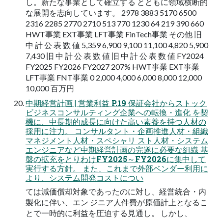
し。新たな事業として確立する とともに領域横断的
な展開を志向しています。 2978 3883 5170 6500
2316 2285 2770 2710 513 770 1230 64 219 390 660
HWT事業 EXT事業 LFT事業 FinTech事業 その他 旧
中 計 公 表 数 値 5,359 6,900 9,100 11,100 4,820 5,900
7,430 旧 中 計 公 表 数 値 旧 中 計 公 表 数 値 FY2024
FY2025 FY2026 FY2027 207% HWT事業 EXT事業
LFT事業 FNT事業 0 2,000 4,000 6,000 8,000 12,000
10,000 百万円
中期経営計画 | 営業利益 P.19 保証会社からストック
ビジネスコンサルティング企業への転換・進化 を契
機に、中長期的成長に向けた高い素養を持つ人材の
採用に注力。 コンサルタント・企画推進人材・組織
マネジメント人材・スペシャリ スト人材・システム
エンジニアなど中期経営計画の完遂に必要な組織 基
盤の拡充をとりわけFY2025～FY2026に集中して
実行する方針。 また、これまで外部ベンダー利用に
より、システム開発コストについ
ては減価償却対象であったのに対し、経営統合・内
製化に伴い、エン ジニア人件費が原価計上となるこ
とで一時的に利益を圧迫する見通し。 しかし、