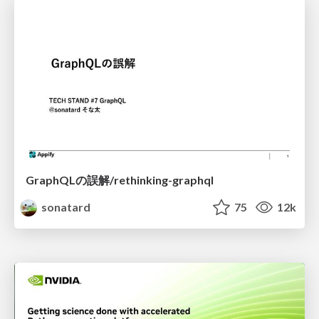
GraphQLの誤解/rethinking-graphql
sonatard
75
12k