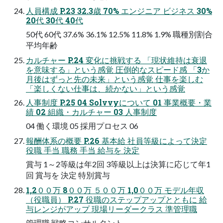
人員構成 P.23 32.3歳 70% エンジニア ビジネス 30%
20代 30代 40代
50代 60代 37.6% 36.1% 12.5% 11.8% 1.9% 職種別割合
平均年齢
カルチャー P.24 変化に挑戦する 「現状維持は衰退
を意味する」という感覚 圧倒的なスピード感 「3か
月後はずっと先の未来」という感覚 仕事を楽しむ
「楽しくない仕事は、続かない」という感覚
人事制度 P.25 04 Solvvyについて 01 事業概要・業
績 02 組織・カルチャー 03 人事制度
04 働く環境 05 採用プロセス 06
報酬体系の概要 P.26 基本給 社員等級によって決定
役職 手当 職務 手当 給与を 決定
賞与 1～2等級は年2回 3等級以上は決算に応じて年1
回 賞与を 決定 特別賞与
1,2００万 8００万 ５００万 1,0００万 モデル年収
（役職員） P.27 役職のステップアップとともに 給
与レンジがアップ 現場リーダークラス 準管理職
管理職 戦略コンサルタント