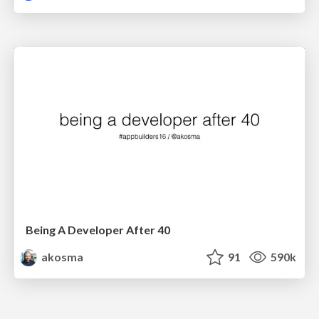
Being A Developer After 40
akosma
91
590k