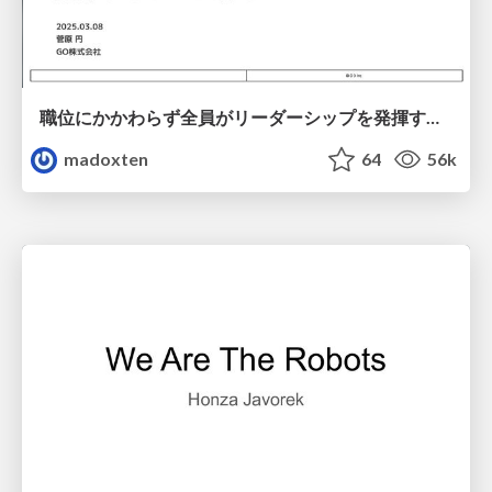
職位にかかわらず全員がリーダーシップを発揮するチーム作り / Building a team where everyone can demonstrate leadership regardless of position
madoxten
64
56k