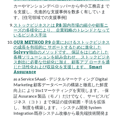
カーやマンションデベロッパーから中小工務店ま で
を支援し、先進的な支援事例を数多く有してい ま
す。 [住宅領域での支援事例]
ストックビジネスとは P.8 国内市場の縮小や顧客ニ
ーズの多様化により、 企業戦略のトレンドとなって
いるビジネス手法
OUR METHOD P.9 企業におけるストックビジネス
の成長を包括的に サポートするために進化した
Solvvy独自のメソッドです。 保証をはじめとした
各種ソリューションを組み合わせ、 ストックビジネ
ス創出に必要な仕組化に加え、顧客アプ ローチを通
じた活性化および収益化を支援します。 Smart
Assurance
as a Service SAaaS - デジタルマーケティング Digital
Marketing 顧客データベースの構築と徹底した鮮度
向上に より1to1マーケティングを実現します。 - 保
証 Assurance 製品（モノ）だけでなく、サービス/ビ
ジネス （コト）まで保証の提供範囲・手法を拡張
し、 制度を構築します。 - システム開発 System
Integration 既存システム改修から最先端技術開発ま