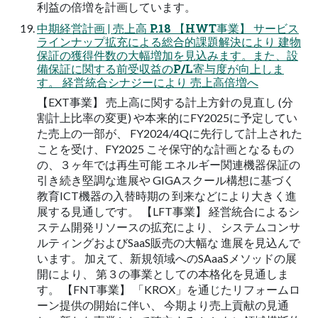
利益の倍増を計画しています。
中期経営計画 | 売上高 P.18 【HWT事業】 サービス
ラインナップ拡充による総合的課題解決により 建物
保証の獲得件数の大幅増加を見込みます。また、設
備保証に関する前受収益のP/L寄与度が向上しま
す。 経営統合シナジーにより 売上高倍増へ
【EXT事業】 売上高に関する計上方針の見直し (分
割計上比率の変更) や本来的にFY2025に予定してい
た売上の一部が、 FY2024/4Qに先行して計上された
ことを受け、FY2025 こそ保守的な計画となるもの
の、３ヶ年では再生可能 エネルギー関連機器保証の
引き続き堅調な進展や GIGAスクール構想に基づく
教育ICT機器の入替時期の 到来などにより大きく進
展する見通しです。 【LFT事業】 経営統合によるシ
ステム開発リソースの拡充により、 システムコンサ
ルティングおよびSaaS販売の大幅な 進展を見込んで
います。 加えて、新規領域へのSAaaSメソッドの展
開により、 第３の事業としての本格化を見通しま
す。 【FNT事業】 「KROX」を通じたリフォームロ
ーン提供の開始に伴い、 今期より売上貢献の見通