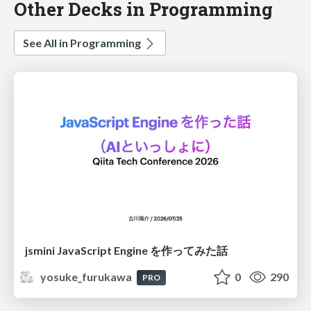
Other Decks in Programming
See All in Programming
jsmini JavaScript Engine を作ってみた話
yosuke_furukawa
0
290
PRO