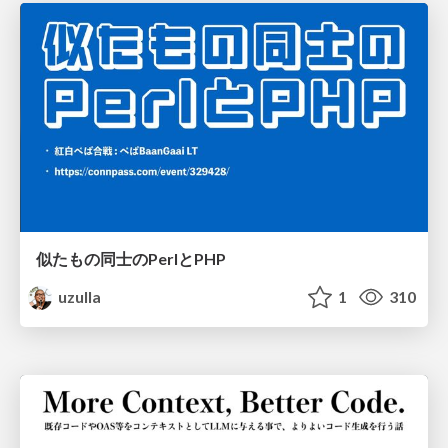
似たもの同士のPerlとPHP
uzulla
1
310