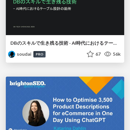
DBのスキルで生き残る技術 - AI時代におけるテーブル設計の勘所
soudai
67
56k
PRO