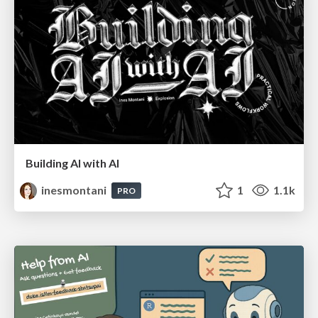
Building AI with AI
inesmontani
1
1.1k
PRO