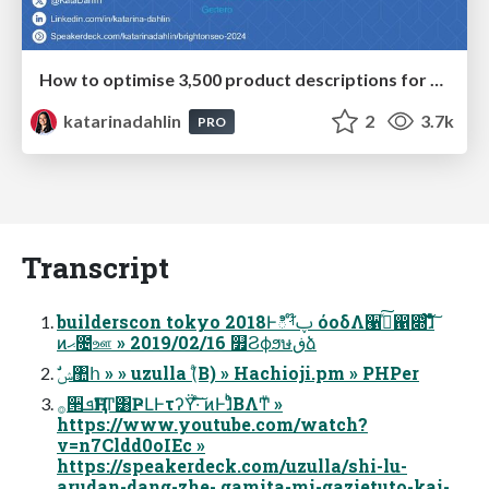
How to optimise 3,500 product descriptions for ecommerce in one day using ChatGPT
katarinadahlin
2
3.7k
PRO
Transcript
builderscon tokyo 2018Ͱిࢠ໊ࡳ όοδΛ੡࡞ͯ͠഑෍ͨ͠ɺͦͯͦ͠
ͷޙ೔ஊ » 2019/02/16 ௿Ϩϕϧษڧձ
ࣗݾ঺հ » » uzulla (͏ͣΒ) » Hachioji.pm » PHPer
࡞੒ܦҢͳͲ͸ҎԼͰτʔΫ͠·ͨ͠ ͷͰɺͦͪΒΛͲ͏ͧ »
https://www.youtube.com/watch?
v=n7Cldd0oIEc »
https://speakerdeck.com/uzulla/shi-lu-
arudan-dang-zhe- gamita-mi-gazietuto-kai-