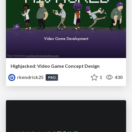
Highjacked: Video Game Concept Design
rkendrick25
1
430
PRO