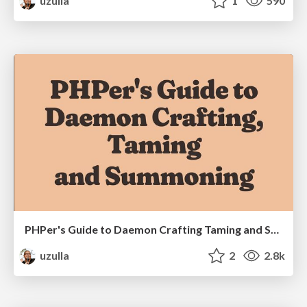
uzulla
1
590
PHPer's Guide to Daemon Crafting Taming and Summoning
uzulla
2
2.8k