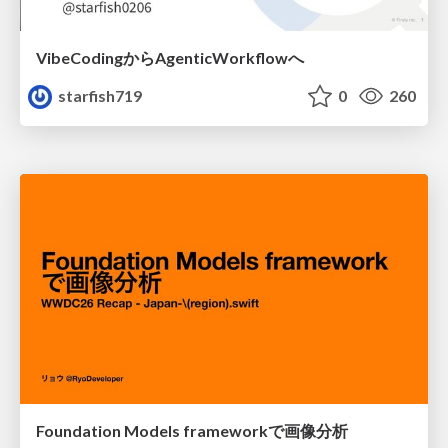
VibeCodingからAgenticWorkflowへ
starfish719
0
260
Foundation Models frameworkで画像分析