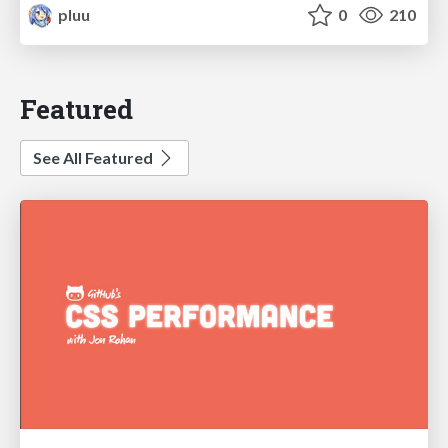
pluu
0
210
Featured
See All Featured