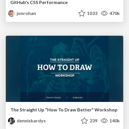
GitHub's CSS Performance
jonrohan
1033
470k
The Straight Up "How To Draw Better" Workshop
denniskardys
239
140k