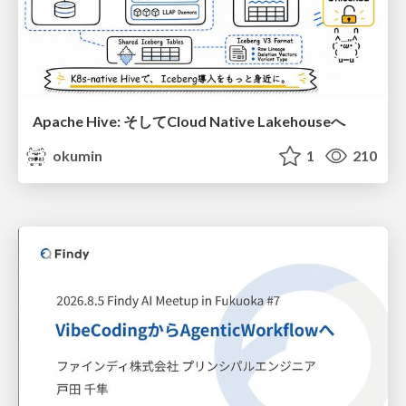
Apache Hive: そしてCloud Native Lakehouseへ
okumin
1
210