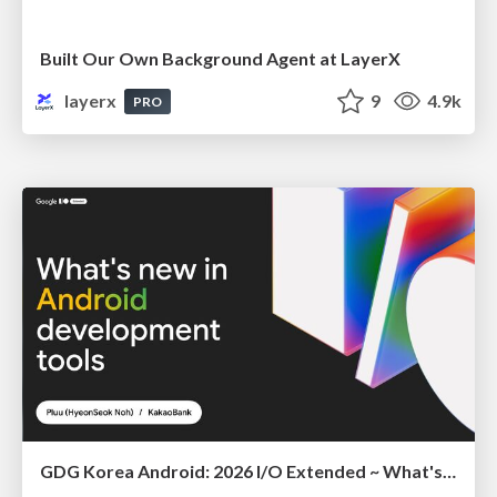
Built Our Own Background Agent at LayerX
layerx
9
4.9k
PRO
GDG Korea Android: 2026 I/O Extended ~ What's new in Android development tools