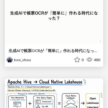
生成AIで帳票OCRが「簡単に」作れる時代になった？
kon_shou
0
480