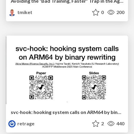
Avoiding the “Bad Training, Faster” Trap in the Age of AI
tmiket
0
200
svc-hook: hooking system calls on ARM64 by binary rewriting
retrage
2
440