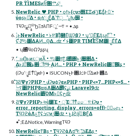
PR TIMESͷਓؒ΋ొஃ͠·͢
NewRelic ❤ PHP • ϙϯͱ(ϛυϧ΢ΣΞతʹ)͍ΕΔ͚ͩͰಈ͘ •
ύοʂͱ֎ͤΔ • ຊ൪ʹೖΕ͓͚ͯΔ΄ͲੑೳྼԽ௿͍ •
Τϥʔɾྫ֎͕͍͍ײ͡ʹϦΞϧλΠϜूܭ • = ࠷ߴʂ
ࢲͱNewRelic • ׂͱੲ͔Βɺ͔ͭͣ཭ΕͣϢʔβʔ • ʮ͓٬༷͕͍Εͯ͘ΕΔ͔ʯ࣍ୈ •
ʢ·͋ɺ͝༧ࢉ͸͋ΔΑͶ…Θ͔Δ…ʣ • ͨͱ͑͹PR TIMES͞Μ͸ೖΕͯ͘ΕͯΔ
• ʮ࢖͑ͯϥοΩʔʂʂʯ
ࣗෲ()ͱͷ૬ੑͷΑ͞ • ༧ࢉ͸ग़ͳ͍͕ɺ΍ͬͯ΋͍͍ͱ͍͏ݱ৔΋͋Δ •
͢Δͱɺ֎͠΍͍͢͜ͱ΋ॏཁͰ͢ΑͶ… • PHP + NewRelic͸֎͠΍͍͢ʂ •
(ίʔυʹೖΕͳͯ͘ྑ͍ͷͰ) • ISUCONͱ͔Ͱ΋ɺඵͰ֎ͤΔͷͰ࢖͑Δ
ͯ͞ɺϨΨγʔPHP • ݹ͍ίʔυϕʔεͷPHP • PHP<=7…PHP<=5… •
࠷ۙ͸PHP8ະຬΛ੾Δ࣌୅͕ͩʢྫ: Laravel9ʣ
NewRelic͸ͪΌΜͱಈ͘ʢخʣ
ϨΨγʔPHPͱઓ͏೰Έ • ੵΈॏͳͬͨෛ࠴ίʔυ •
error_reporting, display_errors=offͰݱ࣮ಀආ •
ΤϥʔϩάΛݟͯͳ͍ʢ݁ߏଟ͘ͷݱ৔ʣ • ͱ͍͏͔ɺϩά͕ࣺͯΒΕ͍ͯΔ
• ͋;ΕΔNotice, WarningΤϥʔ
NewRelicͳΒʂ • ΤϥʔϩάΛಠࣗʹरͬͯूܭͯ͘͠ΕΔʂ •