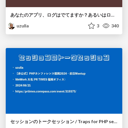
あなたのアプリ、ログはでてますか？あるいはログをだしてますか？ (Funabashi.dev用 軽量版)
uzulla
3
340
セッションのトークセッション / Traps for PHP session features in growing web apps