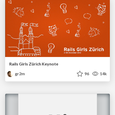
Rails Girls Zürich Keynote
gr2m
96
14k