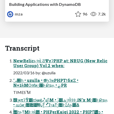
Building Applications with DynamoDB
mza
96
7.2k
Transcript
NewRelicͱઓ͏ ϨΨγʔPHP at: NRUG (New Relic
User Group) Vol.2 when:
2022/03/16 by: @uzulla
N+1ࣾͷMՕॴͷݱ৔ͰՔಇத • ྫ PR
TIMES ͞Μ
஫:͜ͷτʔΫ͸ಛఆͷاۀʹ͍ͭͯޠ͍ͬͯ·ͤΜ • ࢲ͸ݱࡏਐߦͰɺNࣾ x Mݱ৔ͰՔಇத
• աڈͷݱ৔਺͸֮͑ͯ͢Βډͳ͍ • ͨͩ͠ɺ৭ʑͳݱ৔Ͱࣅ͍ͯΔ͜ͱ͸͋Δ
ࣗࣾ঺հͱ͔ͳ͍ΜͰએ఻ • PHPerKaigi 2022 • PHPͳํ͸ͥͻ •