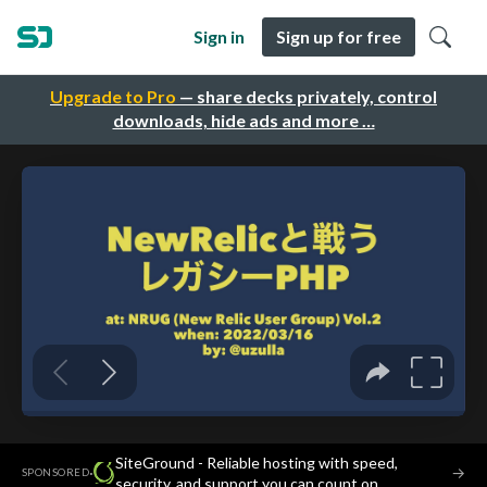
Sign in
Sign up for free
Upgrade to Pro
— share decks privately, control
downloads, hide ads and more …
SiteGround - Reliable hosting with speed,
·
→
SPONSORED
security, and support you can count on.