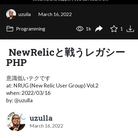
uzulla
March 16, 2022
Programming
1k
1
NewRelicと戦うレガシー
PHP
意識低いテクです
at: NRUG (New Relic User Group) Vol.2
when: 2022/03/16
by: @uzulla
uzulla
March 16, 2022