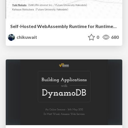
Self-Hosted WebAssembly Runtime for Runtime-Neutral Checkpoint/Restore in Edge–Cloud Continuum
chikuwait
0
680