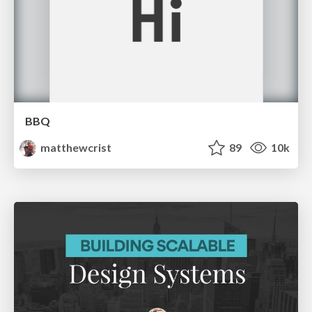
BBQ
matthewcrist
89
10k