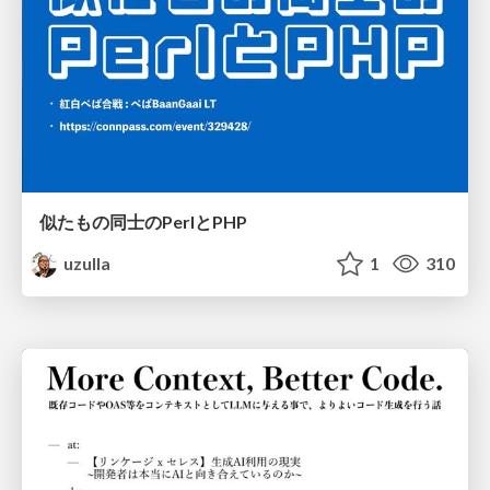
似たもの同士のPerlとPHP
uzulla
1
310