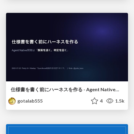
仕様書を書く前にハーネスを作る - Agent Native開発は「探索を速く、判定を固く」
gotalab555
4
1.5k