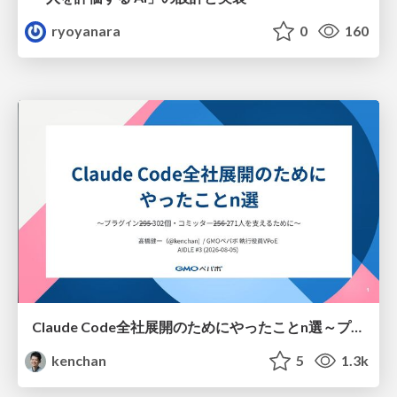
ryoyanara
0
160
Claude Code全社展開のためにやったことn選～プラグイン302個・コミッター271人を支えるために～
kenchan
5
1.3k