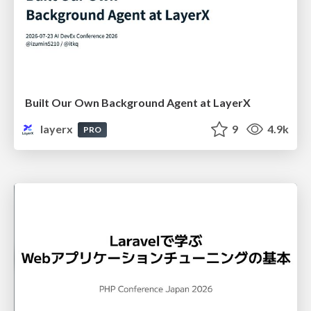
Built Our Own Background Agent at LayerX
layerx
9
4.9k
PRO