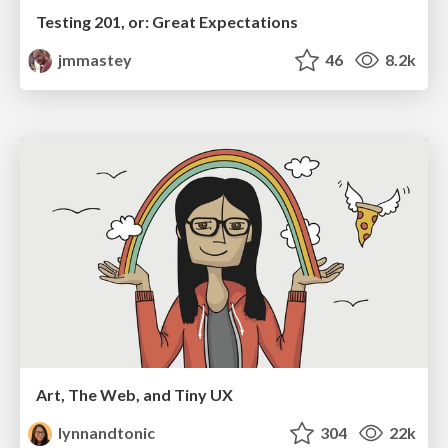
Testing 201, or: Great Expectations
jmmastey
46
8.2k
Art, The Web, and Tiny UX
lynnandtonic
304
22k