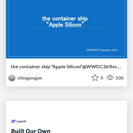
the container ship “Apple Silicon”@WWDC26 Recap -Japan-\(region).swift
shingangan
0
100