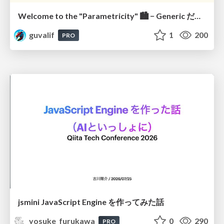
Welcome to the "Parametricity" 🏙️ − Generic だけど Specific な世界 −
guvalif
1
200
PRO
jsmini JavaScript Engine を作ってみた話
yosuke_furukawa
0
290
PRO