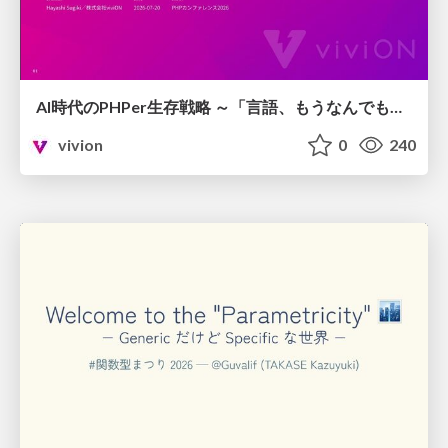
AI時代のPHPer生存戦略 ～「言語、もうなんでもよくない？」に本気で向き合う～
vivion
0
240