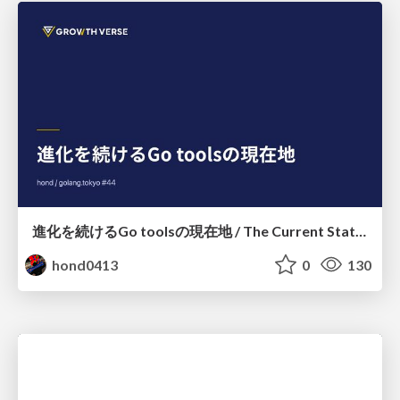
進化を続けるGo toolsの現在地 / The Current State of Ever-Evolving Go Tools
hond0413
0
130