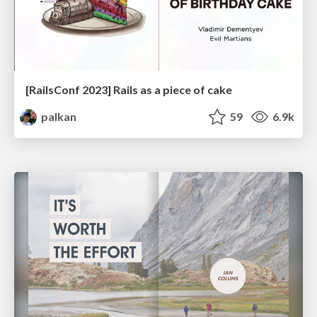
[RailsConf 2023] Rails as a piece of cake
palkan
59
6.9k