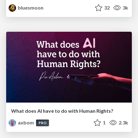
bluesmoon
32
3k
What does AI have to do with Human Rights?
axbom
1
2.3k
PRO