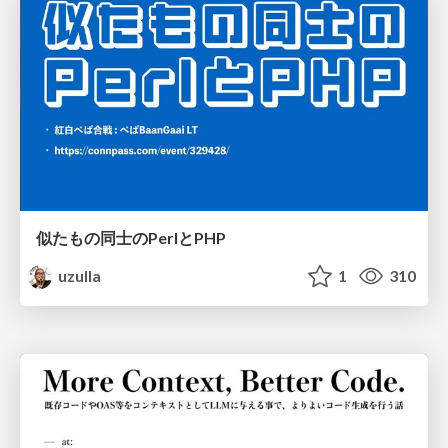
似たもの同士のPerlとPHP
uzulla
1
310