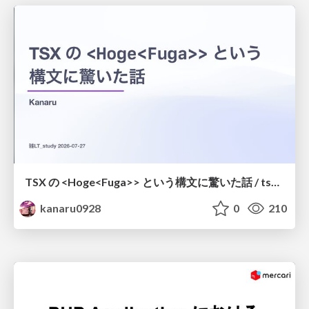
TSX の <Hoge<Fuga>> という構文に驚いた話 / tsx-type-argument-syntax
kanaru0928
0
210