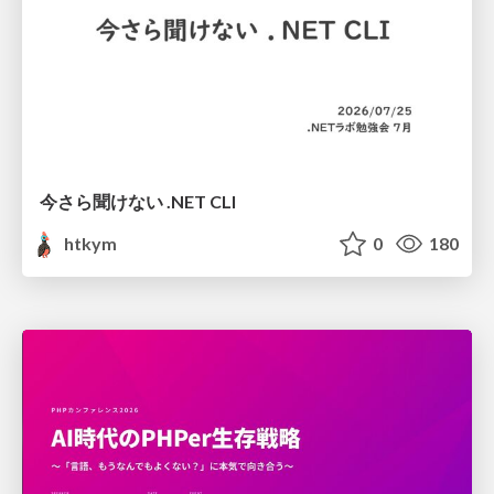
今さら聞けない .NET CLI
htkym
0
180