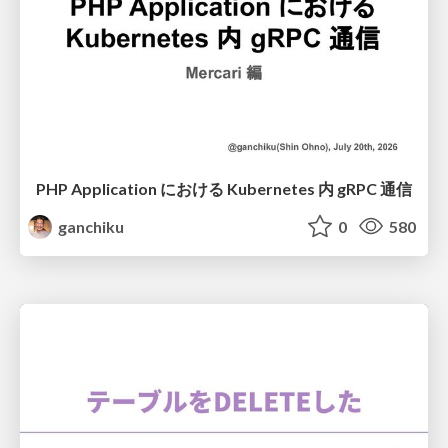
PHP Application における Kubernetes 内 gRPC 通信
ganchiku
0
580