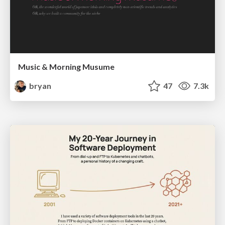
Music & Morning Musume
bryan
47
7.3k