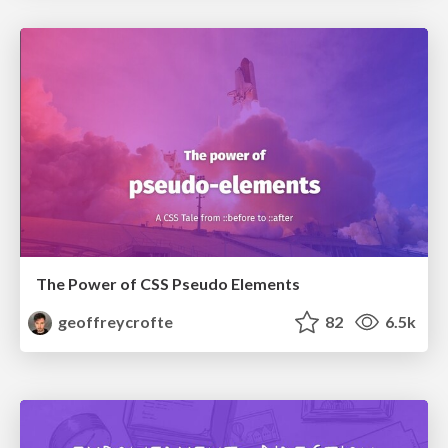
The Power of CSS Pseudo Elements
geoffreycrofte
82
6.5k