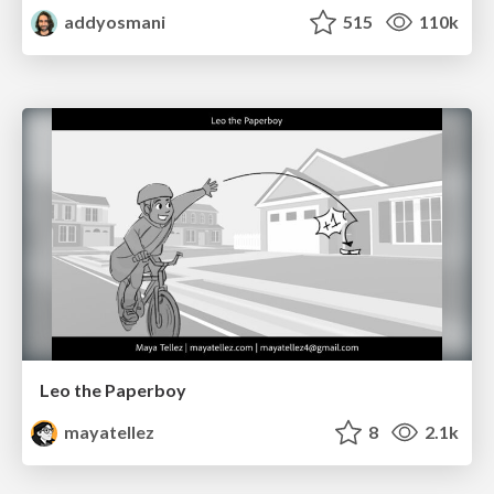
addyosmani
515
110k
Leo the Paperboy
mayatellez
8
2.1k