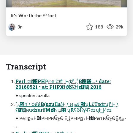
It's Worth the Effort
3n
188
29k
Transcript
Perlʹൺ΂ͯPHP͕ෆศ ʢओ؍Ͱ͢ʣ ͋͋…͔ͩΒ๻͸… • date:
20160521 • at: PHPΧϯϑΝϨϯε෱Ԭ 2016
• speaker: uzulla
ʢ෱Ԭͷudzura͞Μ͸ମܕ͸ ʮRʢϨΪϡϥʔʣʯͰ͢ Ͷʣ
• Perlք۾Ͱ͸PHPͷਓͱ͍Θ Ε·͕͢ɺPHPք۾Ͱ͸Perl ͷਓͱ͍ΘΕ͍ͯΔؾ͕͠·