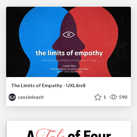
The Limits of Empathy - UXLibs8
cassininazir
1
590