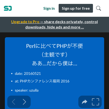
Sign in
Sign up for free
Upgrade to Pro
— share decks privately, control
downloads, hide ads and more …