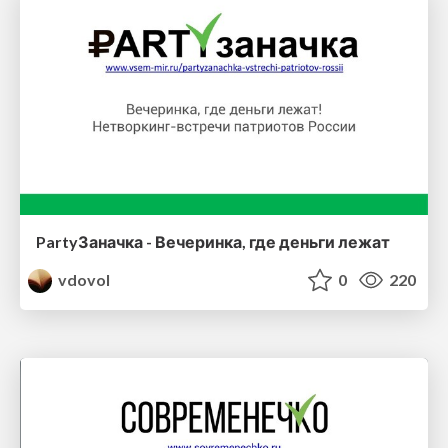
PartyЗаначка - Вечеринка, где деньги лежат
vdovol
0
220