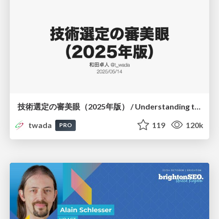
技術選定の審美眼（2025年版） / Understanding the Spiral of Technologies 2025 edition
twada
119
120k
PRO