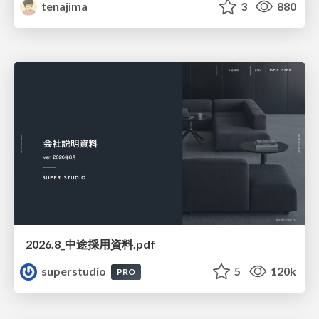
tenajima
3
880
2026.8_中途採用資料.pdf
superstudio
5
120k
PRO