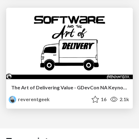
The Art of Delivering Value - GDevCon NA Keynote
reverentgeek
16
2.1k