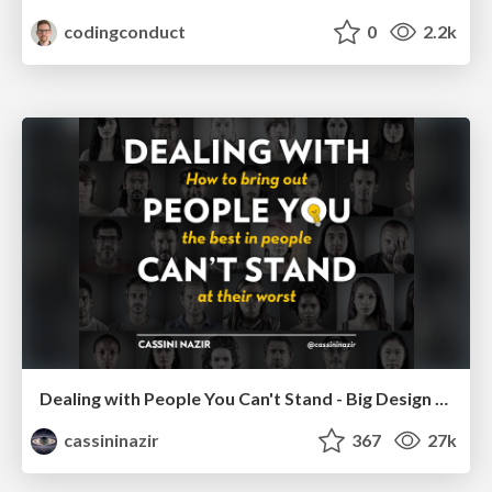
codingconduct
0
2.2k
Dealing with People You Can't Stand - Big Design 2015
cassininazir
367
27k