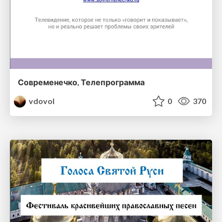
Современечко, Телепрограмма
vdovol
0
370