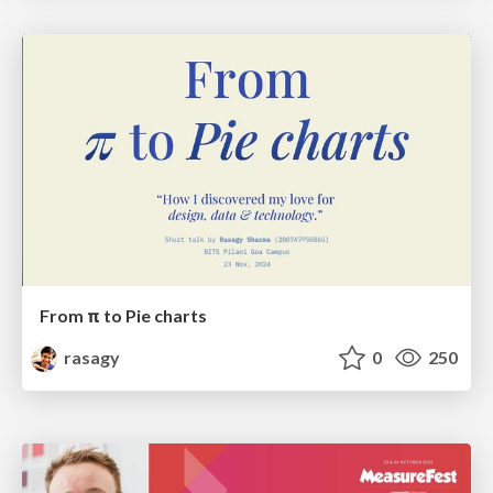
From π to Pie charts
rasagy
0
250