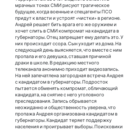
мрачных тонах СМИ рисуют трагическое
будущее, когда военные и спецагенты ПСО
придут к власти и устроят «чистки» в регионе.
Андрей решает бить врага его же оружием и
хочет слить в СМИ компромат на кандидата в
губернаторы. Отец запрещает ему делать это. У
них происходит ссора. Сын уходит из дома. На
следующий день выясняется, что вместе с ним
пропала и его девушка, ставшая причиной
драки в школе. В редакцию местного
телеканала анонимно приходит видеозапись.
На ней запечатлена загородная встреча Андрея
с кандидатом в губернаторы. Подросток
пытается обменять компромат, обличающий
кандидата, на снятие с него уголовного
преследования. Запись обрывается
неожиданно и общественность уверена, что
пропажа Андрея организована кандидатом в
губернаторы. Кандидат теряет поддержку
населения и проигрывает выборы. Поисковики