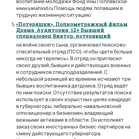
воспитание молодёжи Фонд Яны Поплавской
www.yanafond.ru Помощь людям, попавшим в
трудную жизненную ситуацию
«Потеряшки», Полнометражный фильм
Драма. Аудитория: 12+ Бывший
спецназовец Виктор, потерявший
на войне своего сына, организовал поисково-
спасательный отряд (ПСО), чтобы «дети больше
никогда не терялись». В отряд он пригласил
своих друзей, бывших и действующих военных
и сотрудников спецподразделений. С
небольшой разницей во времени исчезают три
бывших воспитанника детдомов. Отряд ведёт
по ним поиски. Отсутствие результатов поиска
использует в своих корыстных целях кандидат
в губернаторы, либерально-навальновский
оппозиционер и бизнесмен, владеющий
важными активами в области. Он исполняет
заказ своих иностранных бизнес-партнёров на
смену действующего губернатора.