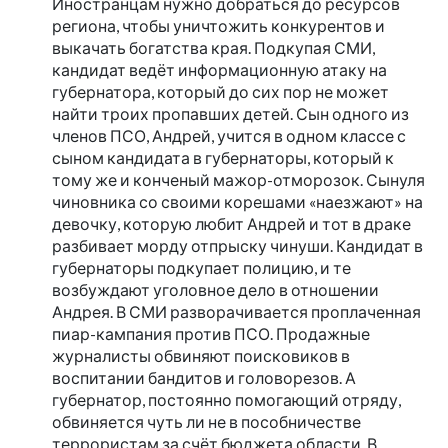
Иностранцам нужно добраться до ресурсов
региона, чтобы уничтожить конкурентов и
выкачать богатства края. Подкупая СМИ,
кандидат ведёт информационную атаку на
губернатора, который до сих пор не может
найти троих пропавших детей. Сын одного из
членов ПСО, Андрей, учится в одном классе с
сыном кандидата в губернаторы, который к
тому же и конченый мажор-отморозок. Сынуля
чиновника со своими корешами «наезжают» на
девочку, которую любит Андрей и тот в драке
разбивает морду отпрыску чинуши. Кандидат в
губернаторы подкупает полицию, и те
возбуждают уголовное дело в отношении
Андрея. В СМИ разворачивается проплаченная
пиар-кампания против ПСО. Продажные
журналисты обвиняют поисковиков в
воспитании бандитов и головорезов. А
губернатор, постоянно помогающий отряду,
обвиняется чуть ли не в пособничестве
террористам за счёт бюджета области. В