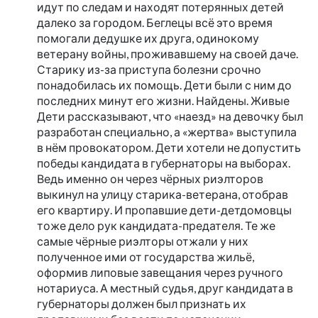
идут по следам и находят потерянных детей
далеко за городом. Беглецы всё это время
помогали дедушке их друга, одинокому
ветерану войны, проживавшему на своей даче.
Старику из-за приступа болезни срочно
понадобилась их помощь. Дети были с ним до
последних минут его жизни. Найдены. Живые
Дети рассказывают, что «наезд» на девочку был
разработан специально, а «жертва» выступила
в нём провокатором. Дети хотели не допустить
победы кандидата в губернаторы на выборах.
Ведь именно он через чёрных риэлторов
выкинул на улицу старика-ветерана, отобрав
его квартиру. И пропавшие дети-детдомовцы
тоже дело рук кандидата-предателя. Те же
самые чёрные риэлторы отжали у них
полученное ими от государства жильё,
оформив липовые завещания через ручного
нотариуса. А местный судья, друг кандидата в
губернаторы должен был признать их