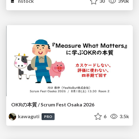
nstock
30
390k
OKRの本質 / Scrum Fest Osaka 2026
kawaguti
6
3.5k
PRO