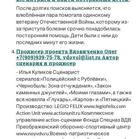
После долгих поисков выясняется, что
влюблённая пара помогала одинокому
ветерану Отечественной Войны, которому из-
за приступа болезни срочно понадобилась
посторонняя помощь. Дети были с ним до
последних минут его жизни.
Продюсер проекта Вдовиченко Олег
+7(909)939-75-78,
vdovol@list.ru
Автор
сценария и продюсер
- Илья Куликов Сценарист
сериалов:«Полицейский с Рублёвки»,
«Чернобыль: Зона отчуждения», «Закон
каменных джунглей», «Моими глазами», а также
вся новелла «Глухарь», «Карпов» и «Пятницкий»
Производство: LEGIO FELIX www.legiofelix.com
Action Unit www.actionunit.ru Комплексное
управление action-сценами Фонда Спецназ ВДВ
Преображенский оборонно-спортивный центр
www.noyvdv.ru Военно-патриотическое