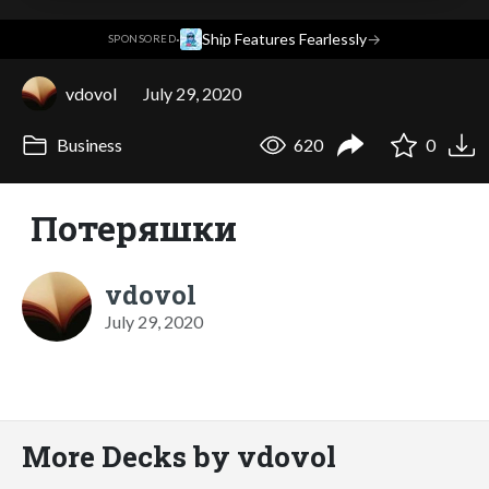
·
Ship Features Fearlessly
→
SPONSORED
vdovol
July 29, 2020
Business
620
0
Потеряшки
vdovol
July 29, 2020
More Decks by vdovol