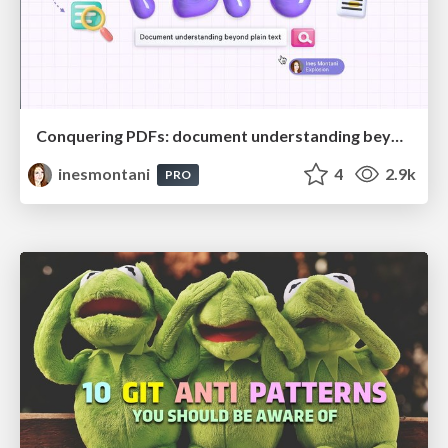
Conquering PDFs: document understanding beyond plain text
inesmontani
4
2.9k
PRO