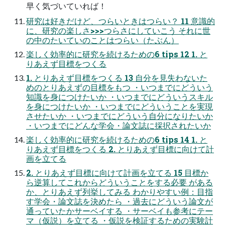
早く気づいていれば！
研究は好きだけど、つらいときはつらい？ 11 意識的
に、研究の楽しさ>>>つらさにしていこう それに世
の中のたいていのことはつらい（たぶん）
楽しく効率的に研究を続けるための6 tips 12 1. と
りあえず目標をつくる
1. とりあえず目標をつくる 13 自分を見失わないた
めのとりあえずの目標をもつ ・いつまでにどういう
知識を身につけたいか ・いつまでにどういうスキル
を身につけたいか ・いつまでにどういうことを実現
させたいか ・いつまでにどういう自分になりたいか
・いつまでにどんな学会・論文誌に採択されたいか
楽しく効率的に研究を続けるための6 tips 14 1. と
りあえず目標をつくる 2. とりあえず目標に向けて計
画を立てる
2. とりあえず目標に向けて計画を立てる 15 目標か
ら逆算してこれからどういうことをする必要 がある
か、とりあえず列挙してみる わかりやすい例：目指
す学会・論文誌を決めたら ・過去にどういう論文が
通っていたかサーベイする ・サーベイも参考にテー
マ（仮説）を立てる ・仮説を検証するための実験計