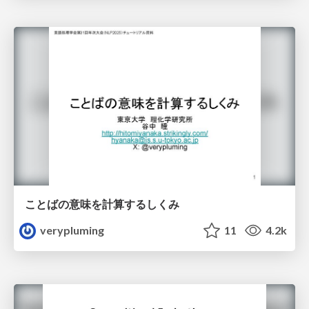
ことばの意味を計算するしくみ
verypluming
11
4.2k