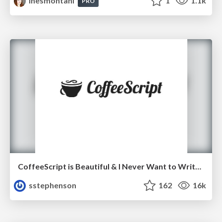
inesmontani
1
1.1k
PRO
CoffeeScript is Beautiful & I Never Want to Write Plain JavaScript Again
sstephenson
162
16k