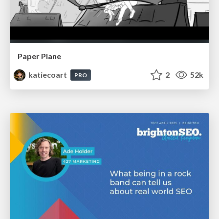
Paper Plane
katiecoart
2
52k
PRO