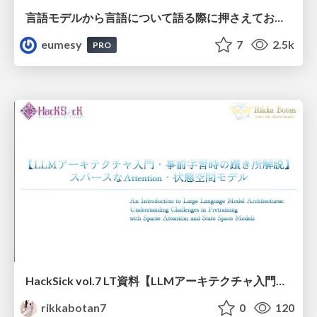
言語モデルから言語について語る際に押さえておきたいこと
eumesy
7
2.5k
PRO
HackSick vol.7 LT資料【LLMアーキテクチャ入門・事前学習時の躓き所解説】 スパースなAttention・状態空間モデル
rikkabotan7
0
120