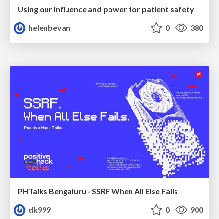
Using our influence and power for patient safety
helenbevan
0
380
PHTalks Bengaluru - SSRF When All Else Fails
dk999
0
900