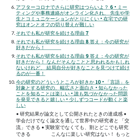
アフターコロナでさらに研究はつらいよ？ 6 • ミー
ティングや事務連絡がオンライン化され、 先生や学
生とコミュニケーションがとりにくい • 在宅での研
究はオンとオフの切り替えが難しい
それでも私が研究を続ける理由 7
それでも私が研究を続ける理由 8 答え：今の研究が
好きだから！
それでも私が研究を続ける理由 9 答え：今の研究が
好きだから！ なんだそんなことと思われるかもしれ
ないけれど、 結局自分が好きなことを見つけて続け
るのが一番！
今の研究のどういうところが好きか 10 • 「言語」を
対象とする研究の、幅広さと面白さ • 知らなかった
ことを知ることは楽しい • 誰も気づかなかった問題
を発見できると嬉しい • 少しずつコードが動くと楽
しい
• 研究結果が論文として公開されたときの達成感 •
学会だけでなく論文を通して世界中の研究者と 「交
流」できる • 実験室でなくても、割とどこでも研究
できる こんなに楽しい研究はない！ もっと