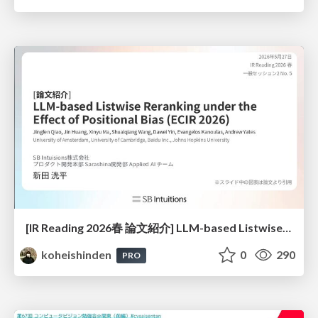
[IR Reading 2026春 論文紹介] LLM-based Listwise Reranking under the Effect of Positional Bias (ECIR 2026) /IR-Reading-2026-Spring
koheishinden
0
290
PRO