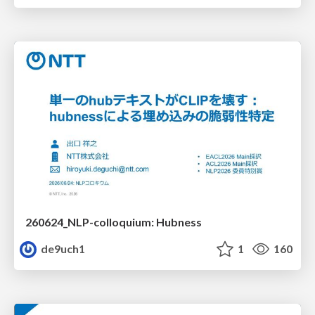
260624_NLP-colloquium: Hubness
de9uch1
1
160