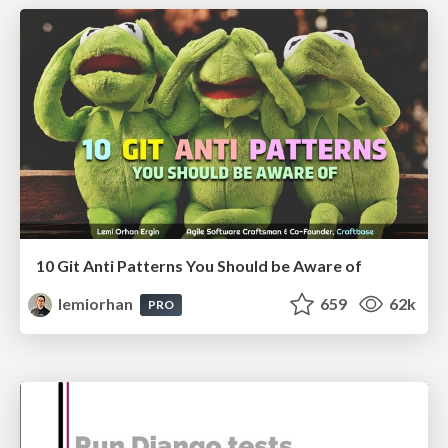
10 Git Anti Patterns You Should be Aware of
lemiorhan
659
62k
PRO