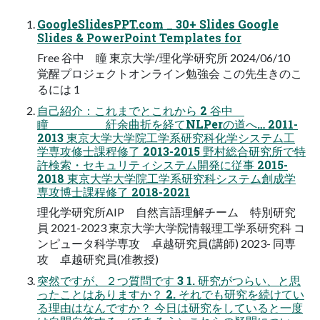
GoogleSlidesPPT.com _ 30+ Slides Google
Slides & PowerPoint Templates for
Free 谷中 瞳 東京大学/理化学研究所 2024/06/10
覚醒プロジェクトオンライン勉強会 この先生きのこ
るには 1
自己紹介：これまでとこれから 2 谷中
瞳 紆余曲折を経てNLPerの道へ… 2011-
2013 東京大学大学院工学系研究科化学システム工
学専攻修士課程修了 2013-2015 野村総合研究所で特
許検索・セキュリティシステム開発に従事 2015-
2018 東京大学大学院工学系研究科システム創成学
専攻博士課程修了 2018-2021
理化学研究所AIP 自然言語理解チーム 特別研究
員 2021-2023 東京大学大学院情報理工学系研究科 コ
ンピュータ科学専攻 卓越研究員(講師) 2023- 同専
攻 卓越研究員(准教授)
突然ですが、２つ質問です 3 1. 研究がつらい、と思
ったことはありますか？ 2. それでも研究を続けてい
る理由はなんですか？ 今日は研究をしていると一度