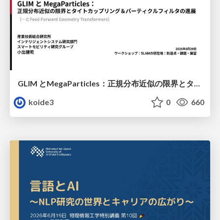
GLIM とMegaParticles：正規分布近似の限界とタイトカップリング＆パーティクルフィルタの進展 / GLIM and MegaParticles : Progress of the distribution representation in SLAM
koide3
0
660