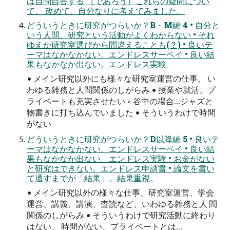
は自問自答する （であろう）これらの疑問につい
て、 改めて、自分なりに考えてみました。
どういうときに研究がつらいか？B・M編 4 • 自分と
いう人間、研究という活動がよくわからない • それ
ゆえか研究室選びから間違えることも(？) • 良いテ
ーマはなかなかない。エンドレスサーベイ • 良い結
果もなかなか出ない。エンドレス実験
• メイン研究以外にも様々な研究室運営の仕事、 い
わゆる雑務と人間関係のしがらみ • 授業や就活、プ
ライベートも充実させたい ◦ 谷中の場合…ジャズと
物書きに打ち込んでいました • そういうわけで時間
がない
どういうときに研究がつらいか？D以降編 5 • 良いテ
ーマはなかなかない。エンドレスサーベイ • 良い結
果もなかなか出ない。エンドレス実験 • お金がない
と研究はできない。エンドレス申請書 • 論文を書い
て通すまでが「結果」。結果重視。
• メイン研究以外の様々な仕事、研究室運営、学会
運営、講義、講演、査読など、いわゆる雑務と人 間
関係のしがらみ • そういうわけで研究活動に終わり
はない、 時間がない、プライベートとは…