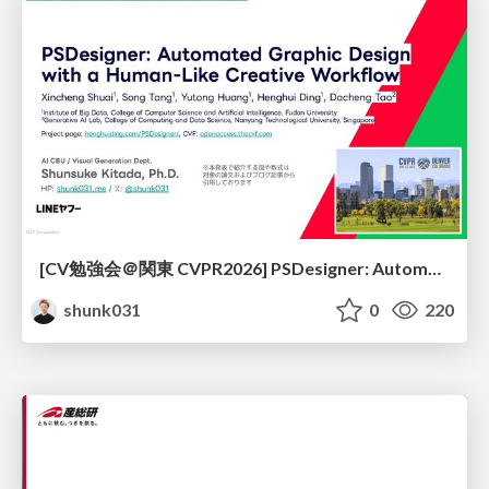
[CV勉強会＠関東 CVPR2026] PSDesigner: Automated Graphic Design with a Human-Like Creative Workflow / kantocv 67th CVPR 2026
shunk031
0
220