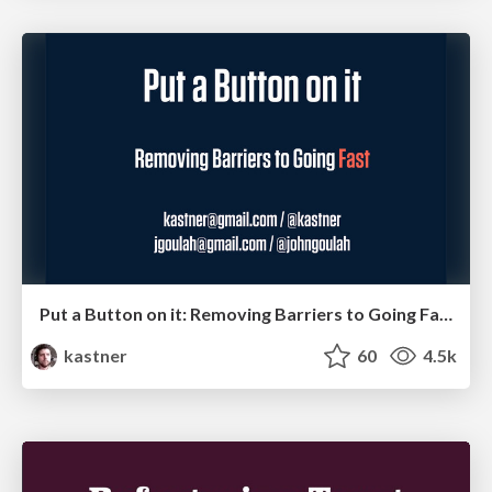
Put a Button on it: Removing Barriers to Going Fast.
kastner
60
4.5k