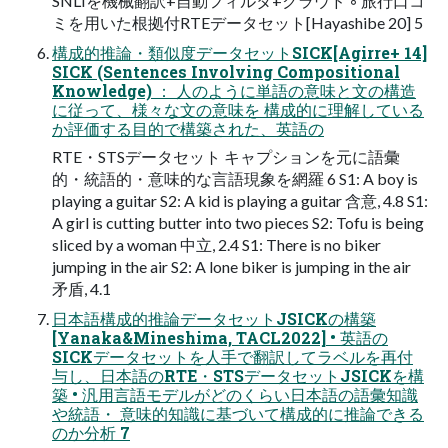
SNLIを機械翻訳+自動フィルタ+クラウド ◦ 旅行口コ
ミを用いた根拠付RTEデータセット[Hayashibe 20] 5
構成的推論・類似度データセットSICK[Agirre+ 14]
SICK (Sentences Involving Compositional
Knowledge) ： 人のように単語の意味と文の構造
に従って、様々な文の意味を 構成的に理解している
か評価する目的で構築された、英語の
RTE・STSデータセット キャプションを元に語彙
的・統語的・意味的な言語現象を網羅 6 S1: A boy is
playing a guitar S2: A kid is playing a guitar 含意, 4.8 S1:
A girl is cutting butter into two pieces S2: Tofu is being
sliced by a woman 中立, 2.4 S1: There is no biker
jumping in the air S2: A lone biker is jumping in the air
矛盾, 4.1
日本語構成的推論データセットJSICKの構築
[Yanaka&Mineshima, TACL2022] • 英語の
SICKデータセットを人手で翻訳してラベルを再付
与し、日本語のRTE・STSデータセットJSICKを構
築 • 汎用言語モデルがどのくらい日本語の語彙知識
や統語・ 意味的知識に基づいて構成的に推論できる
のか分析 7