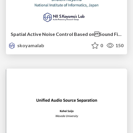
Spatial Active Noise Control Based on Sound Field Interpolation Incorporating Physical Constraints
skoyamalab
0
150