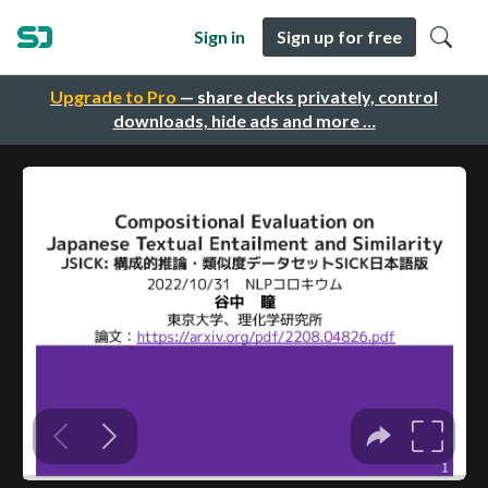
Sign in
Sign up for free
Upgrade to Pro
— share decks privately, control
downloads, hide ads and more …