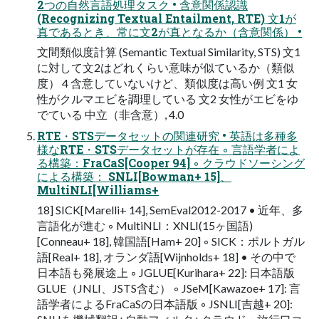
2つの自然言語処理タスク • 含意関係認識
(Recognizing Textual Entailment, RTE) 文1が
真であるとき、常に文2が真となるか（含意関係） •
文間類似度計算 (Semantic Textual Similarity, STS) 文1
に対して文2はどれくらい意味が似ているか（類似
度） 4 含意していないけど、類似度は高い例 文1 女
性がクルマエビを調理している 文2 女性がエビをゆ
でている 中立（非含意）, 4.0
RTE・STSデータセットの関連研究 • 英語は多種多
様なRTE・STSデータセットが存在 ◦ 言語学者によ
る構築：FraCaS[Cooper 94] ◦ クラウドソーシング
による構築： SNLI[Bowman+ 15]、
MultiNLI[Williams+
18] SICK[Marelli+ 14], SemEval2012-2017 • 近年、多
言語化が進む ◦ MultiNLI：XNLI(15ヶ国語)
[Conneau+ 18], 韓国語[Ham+ 20] ◦ SICK：ポルトガル
語[Real+ 18], オランダ語[Wijnholds+ 18] • その中で
日本語も発展途上 ◦ JGLUE[Kurihara+ 22]: 日本語版
GLUE（JNLI、JSTS含む） ◦ JSeM[Kawazoe+ 17]: 言
語学者によるFraCaSの日本語版 ◦ JSNLI[吉越+ 20]: