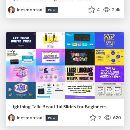
inesmontani
4
2.4k
PRO
Lightning Talk: Beautiful Slides for Beginners
inesmontani
2
620
PRO