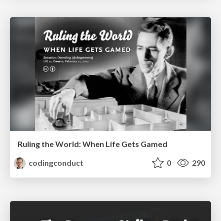
Ruling the World: When Life Gets Gamed
codingconduct
0
290