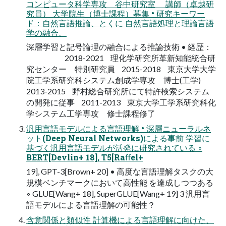
コンピュータ科学専攻 谷中研究室 講師（卓越研
究員） 大学院生（博士課程）募集 • 研究キーワー
ド：自然言語推論、とくに 自然言語処理と理論言語
学の融合、
深層学習と記号論理の融合による推論技術 • 経歴：
2018-2021 理化学研究所革新知能統合研
究センター 特別研究員 2015-2018 東京大学大学
院工学系研究科システム創成学専攻 博士(工学)
2013-2015 野村総合研究所にて特許検索システム
の開発に従事 2011-2013 東京大学工学系研究科化
学システム工学専攻 修士課程修了
汎用言語モデルによる言語理解 • 深層ニューラルネ
ット(Deep Neural Networks)による事前 学習に
基づく汎用言語モデルが活発に研究されている ◦
BERT[Devlin+ 18], T5[Raﬀel+
19], GPT-3[Brown+ 20] • 高度な言語理解タスクの大
規模ベンチマークにおいて高性能 を達成しつつある
◦ GLUE[Wang+ 18], SuperGLUE[Wang+ 19] 3 汎用言
語モデルによる言語理解の可能性？
含意関係と類似性 計算機による言語理解に向けた、