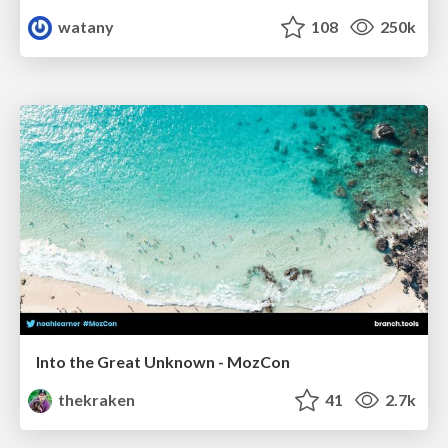
watany
108
250k
Into the Great Unknown - MozCon
thekraken
41
2.7k