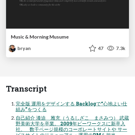
Music & Morning Musume
bryan
47
7.3k
Transcript
完全版 運用をデザインする Backlogで“心地よい仕
組み”をつくる
自己紹介 漆迫 雅充（うるしざこ まさみつ） 武蔵
野美術大学を卒業。 2009年ビーワークスに新卒入
社。 数千ページ規模のコーポレートサイトや サー
ビスサイトのリニューアル・運用のPMを担当。