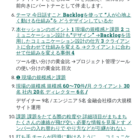
前向きにパートナーとして伴 走します。
テーマ 今日話すこと Backlogを使って “人が心地よ
く動ける仕組み”を どうデザインしているか
本セッションのポイント 1 現場の規模感と課題 2 コ
ミュニケーション設計も“デザイン” →Backlogを活
用したコミュニケーション設計の仕方 3 クライアン
トに合わせて仕組みを変える →クライアントに合わ
せて仕組みを変える事例 4
ツール使い分けの黄金比 →プロジェクト管理ツール
の使い分けの黄金比 目次
❶ 現場の規模感と課題
現場の規模感 規模感 60〜70件/月 クライアント 30
名 社内 20名 ディレクター 6名 /
デザイナー 9名 / エンジニア 5名 金融会社様の大規模
サイト運用
課題 課題をたてる際の粒度や 詳細項目がまちまち
たくさんの連絡が飛び交い 必要な情報を見落とす メ
ンバーの入れ替わりで やり方などが引継がれない
打ち手 チームが円滑に動けるように、 コミュニケ