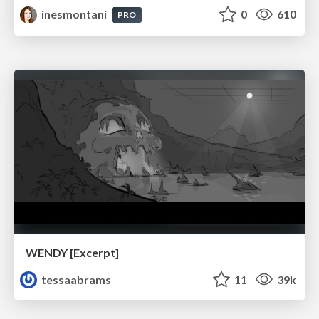
inesmontani
0
610
PRO
WENDY [Excerpt]
tessaabrams
11
39k