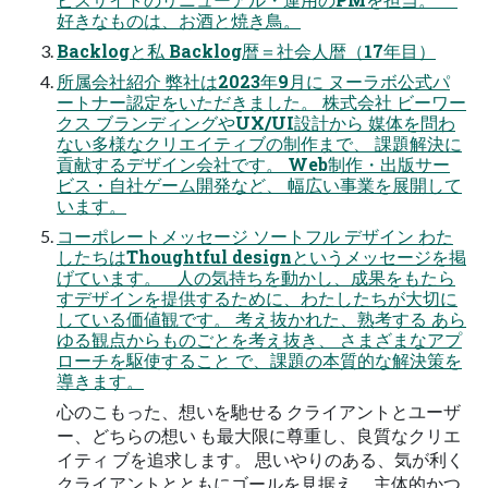
好きなものは、お酒と焼き鳥。
Backlogと私 Backlog暦＝社会人暦（17年目）
所属会社紹介 弊社は2023年9月に ヌーラボ公式パ
ートナー認定をいただきました。 株式会社 ビーワー
クス ブランディングやUX/UI設計から 媒体を問わ
ない多様なクリエイティブの制作まで、 課題解決に
貢献するデザイン会社です。 Web制作・出版サー
ビス・自社ゲーム開発など、 幅広い事業を展開して
います。
コーポレートメッセージ ソートフル デザイン わた
したちはThoughtful designというメッセージを掲
げています。 人の気持ちを動かし、成果をもたら
すデザインを提供するために、わたしたちが大切に
している価値観です。 考え抜かれた、熟考する あら
ゆる観点からものごとを考え抜き、 さまざまなアプ
ローチを駆使すること で、課題の本質的な解決策を
導きます。
心のこもった、想いを馳せる クライアントとユーザ
ー、どちらの想い も最大限に尊重し、良質なクリエ
イティ ブを追求します。 思いやりのある、気が利く
クライアントとともにゴールを見据え、 主体的かつ