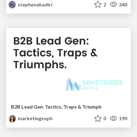
stephenakadiri
2
240
B2B Lead Gen: Tactics, Traps & Triumph
marketingsoph
0
190