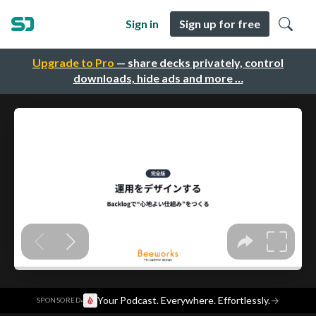
Sign in
Sign up for free
Upgrade to Pro
— share decks privately, control
downloads, hide ads and more …
·
Your Podcast. Everywhere. Effortlessly.
→
SPONSORED