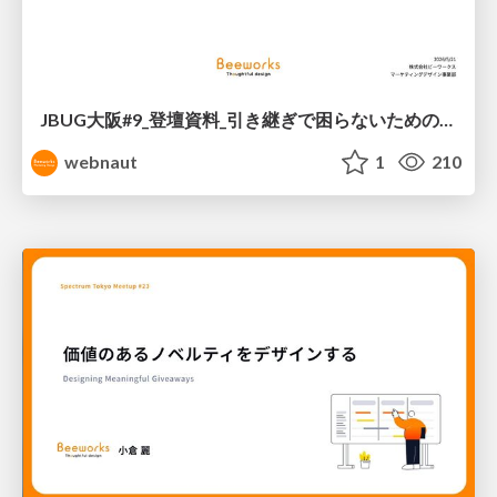
JBUG大阪#9_登壇資料_引き継ぎで困らないためのBacklogWikiの整え方_ミスと属人化を防ぐために、 “次の人が動ける状態”をどう残すか
webnaut
1
210