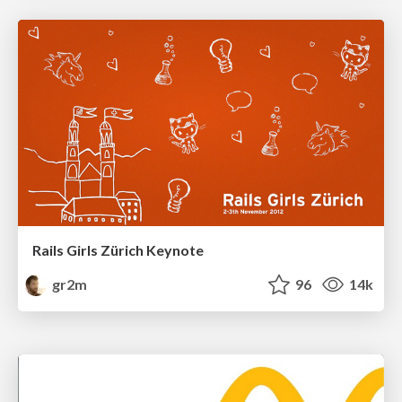
Rails Girls Zürich Keynote
gr2m
96
14k