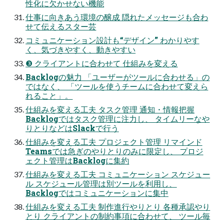
性化に欠かせない機能
仕事に向きあう環境の醸成 隠れたメッセージも合わ
せて伝えるスター芸
コミュニケーション設計も“デザイン” わかりやす
く、気づきやすく、動きやすい
❸ クライアントに合わせて 仕組みを変える
Backlogの魅力 「ユーザーがツールに合わせる」の
ではなく、 「ツールを使うチームに合わせて変えら
れること」。
仕組みを変える工夫 タスク管理 通知・情報把握
Backlogではタスク管理に注力し、 タイムリーなや
りとりなどはSlackで行う
仕組みを変える工夫 プロジェクト管理 リマインド
Teamsでは急ぎのやりとりのみに限定し、 プロジ
ェクト管理はBacklogに集約
仕組みを変える工夫 コミュニケーション スケジュー
ル スケジュール管理は別ツールを利用し、
Backlogではコミュニケーションに集中
仕組みを変える工夫 制作進行やりとり 各種承認やり
とり クライアントの制約事項に合わせて、 ツール毎