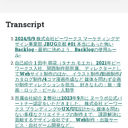
Transcript
2024/5/9 株式会社ビーワークス マーケティングデ
ザイン事業部 JBUG京都 #01 本当にあった怖い
Backlog - 最初に決めよう、Backlogの使用ルー
ル‐
自己紹介 1 田中 萌花（タナカ モエカ） 2021年ビー
ワークス入社、関西制作部所属。 ディレクターとし
てWebサイト制作のほか、 イラスト制作/動画制作/
カタログ制作/4コマ漫画作成など 媒体を問わず企画
や制作ディレクションを担当。 好きなもの：旅・漫
画・ロック・ビール・人類学
所属会社紹介 2 弊社は2023年9月に ヌーラボ公式パ
ートナー認定をいただきました。 株式会社 ビーワー
クス ブランディングやUX/UI設計から 媒体を問わ
ない多様なクリエイティブの制作まで、 課題解決に
貢献するデザイン会社です。 Web制作・出版サー
ビス・自社ゲーム開発など、