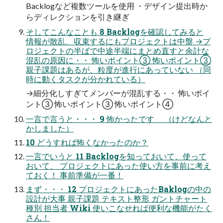
Backlogなど複数ツールを使用 ・デザイン提出時か
らディレクションを引き継ぎ
そしてこんなことも 8 Backlogを確認してみると
情報が散乱、収束するにもプロジェクトは中盤 →プ
ロジェクトの半ばで中途半端にまとめ直すと余計な
混乱の原因に・・ 怖いポイント③ 怖いポイント③
親子課題はあるが、粒度が進行にあっていない （同
時に動くタスクが分かれている）
→細分化しすぎてメンバーが混乱する・・ 怖いポイ
ント③ 怖いポイント③ 怖いポイント④
一言で言うと・・・ 9 怖かったです （けどなんと
かしました）
10 どうすれば怖くなかったのか？
一言でいうと 11 Backlogを知っておいて、使って
おいて、 プロジェクトにあった使い方を事前に考え
ておく！ 事前準備が一番！
まず・・・ 12 プロジェクトにあったBaklogの中の
設計が大事 親子課題 テキスト整形 ガントチャート
種別 担当者 Wiki 使いこなせれば便利な機能がたく
さん！