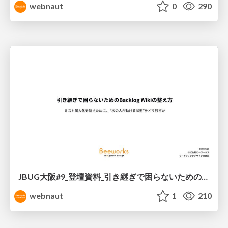
webnaut
0
290
JBUG大阪#9_登壇資料_引き継ぎで困らないためのBacklogWikiの整え方_ミスと属人化を防ぐために、 “次の人が動ける状態”をどう残すか
webnaut
1
210