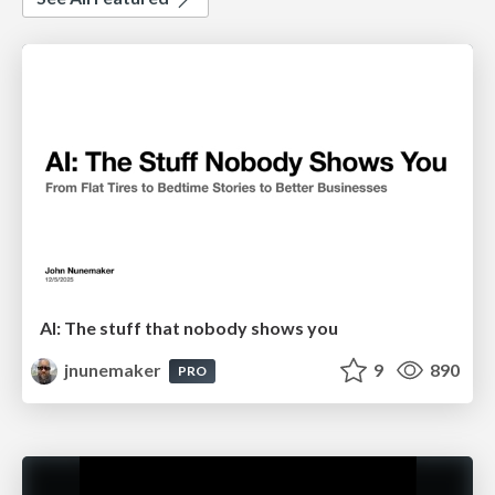
AI: The stuff that nobody shows you
jnunemaker
9
890
PRO