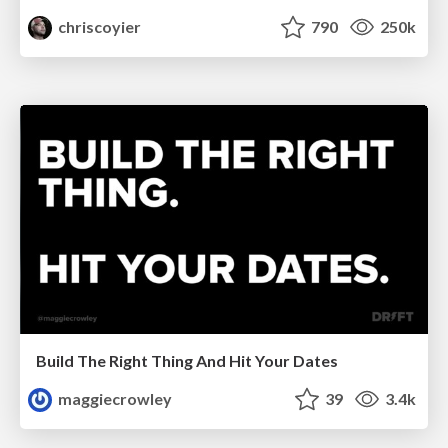
chriscoyier
790
250k
Build The Right Thing And Hit Your Dates
maggiecrowley
39
3.4k