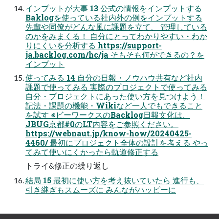
インプットが大事 13 公式の情報をインプットする
Baklogを使っている社内外の例をインプットする
先輩や同僚がどんな風に課題を立て、 管理している
のかをみまくる！ 自分にとってわかりやすい・わか
りにくいを分析する https://support-
ja.backlog.com/hc/ja そもそも何ができるの？を
インプット
使ってみる 14 自分の日報・ノウハウ共有など社内
課題で使ってみる 実際のプロジェクトで使ってみる
自分・プロジェクトにあった使い方を見つけよう！
記法・課題の機能・Wikiなど一人でもできること
を試す ※ビーワークスのBacklog日報文化は、
JBUG京都#0のLT内容をご参照ください。
https://webnaut.jp/know-how/20240425-
4460/ 最初にプロジェクト全体の設計を考える やっ
てみて使いにくかったら軌道修正する
トライ&修正の繰り返し
結局 15 最初に使い方を考え抜いていたら 進行も、
引き継ぎもスムーズに みんながハッピーに