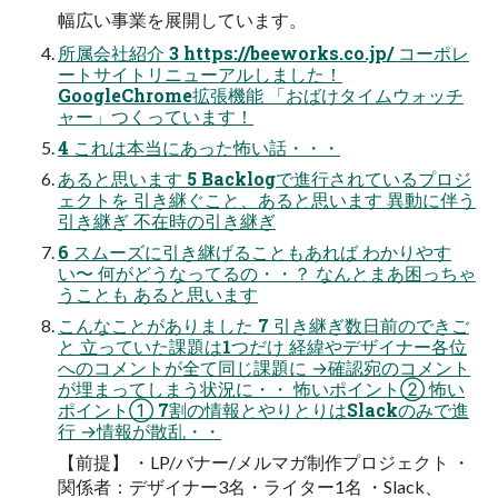
幅広い事業を展開しています。
所属会社紹介 3 https://beeworks.co.jp/ コーポレ
ートサイトリニューアルしました！
GoogleChrome拡張機能 「おばけタイムウォッチ
ャー」つくっています！
4 これは本当にあった怖い話・・・
あると思います 5 Backlogで進行されているプロジ
ェクトを 引き継ぐこと、あると思います 異動に伴う
引き継ぎ 不在時の引き継ぎ
6 スムーズに引き継げることもあれば わかりやす
い〜 何がどうなってるの・・？ なんとまあ困っちゃ
うことも あると思います
こんなことがありました 7 引き継ぎ数日前のできご
と 立っていた課題は1つだけ 経緯やデザイナー各位
へのコメントが全て同じ課題に →確認宛のコメント
が埋まってしまう状況に・・ 怖いポイント② 怖い
ポイント① 7割の情報とやりとりはSlackのみで進
行 →情報が散乱・・
【前提】 ・LP/バナー/メルマガ制作プロジェクト ・
関係者：デザイナー3名・ライター1名 ・Slack、