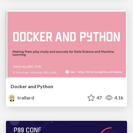
Docker and Python
trallard
47
4.1k