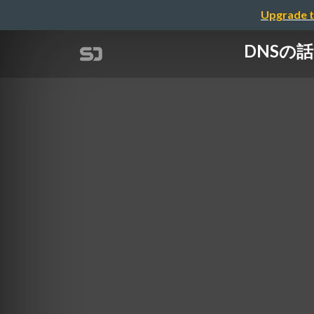
Upgrade t
DNSの