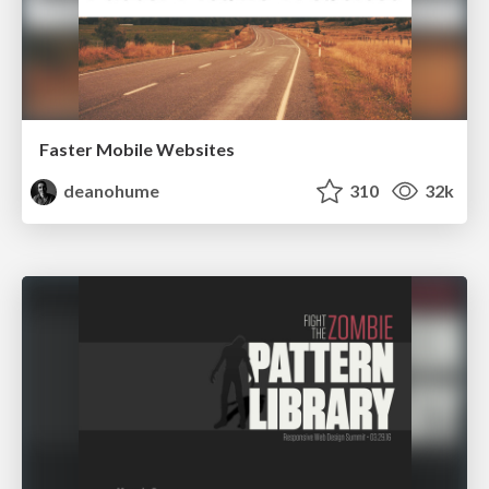
Faster Mobile Websites
deanohume
310
32k