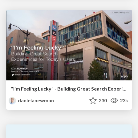
"I'm Feeling Lucky" - Building Great Search Experiences for Today's Users (#IAC19)
danielanewman
230
23k