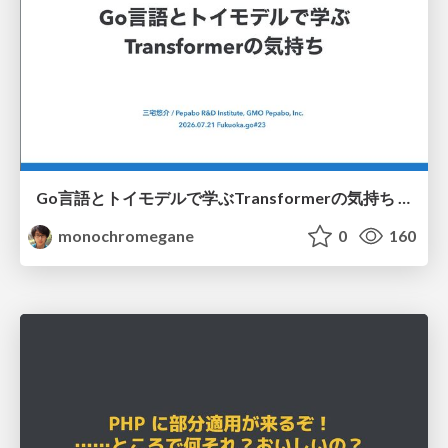
Go言語とトイモデルで学ぶTransformerの気持ち / fukuokago23-transformer
monochromegane
0
160