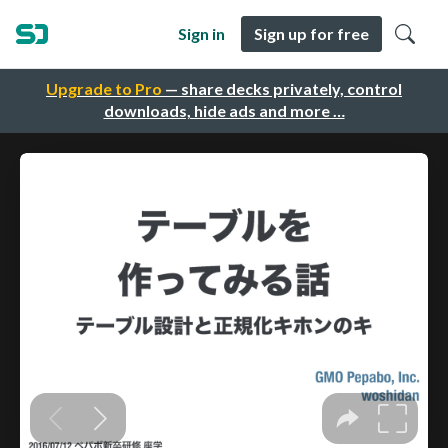
Sign in
Sign up for free
Upgrade to Pro
— share decks privately, control
downloads, hide ads and more …