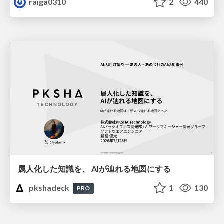
raiga0310
2
440
属人化した知識を、 AIが辿れる地図にする
pkshadeck
1
130
PRO