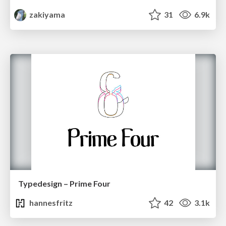
zakiyama
31
6.9k
Typedesign – Prime Four
hannesfritz
42
3.1k