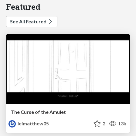
Featured
See All Featured
The Curse of the Amulet
leimatthew05
2
13k