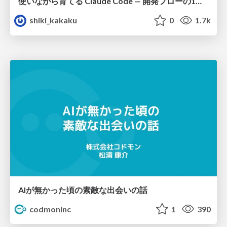
使いながら育てる Claude Code — 開発フローの1コマンド化 × 繰り返し指摘の自動仕組み化
shiki_kakaku
0
1.7k
AIが無かった頃の素敵な出会いの話
codmoninc
1
390