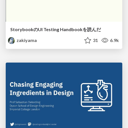
StorybookのUI Testing Handbookを読んだ
zakiyama
31
6.9k