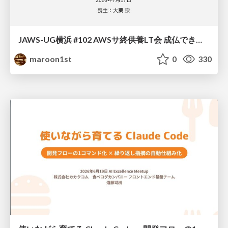
JAWS-UG横浜 #102 AWSサ終供養LT会 成仏できない AWS サービスたち 〜本日、三体供養します〜
maroon1st
0
330