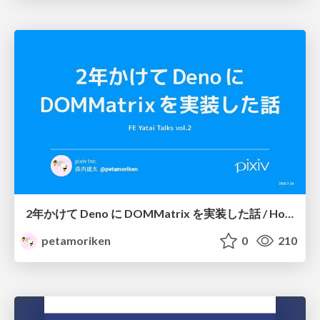
2年かけて Deno に DOMMatrix を実装した話 / How I implemented DOMMatrix in Deno over two years
petamoriken
0
210