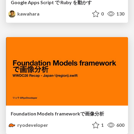
Google Apps Script で Ruby を動かす
kawahara
0
130
Foundation Models frameworkで画像分析
ryodeveloper
1
600