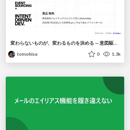
変わらないものが、変わるものを決める — 意図駆動開発 × イベントソーシング × イミュータブル | What Doesn't Change Decides What Can — IDD × Event Sourcing × Immutability
tomohisa
0
1.3k