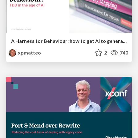
A Harness for Behaviour: how to get AI to generate code that does what we intend, or "TDD in the age of AI"
xpmatteo
2
740