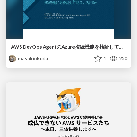
AWS DevOps AgentのAzure接続機能を検証して見えた活用法／Use Cases Verified for the AWS DevOps Agent's Azure Connectivity Feature
masakiokuda
1
220