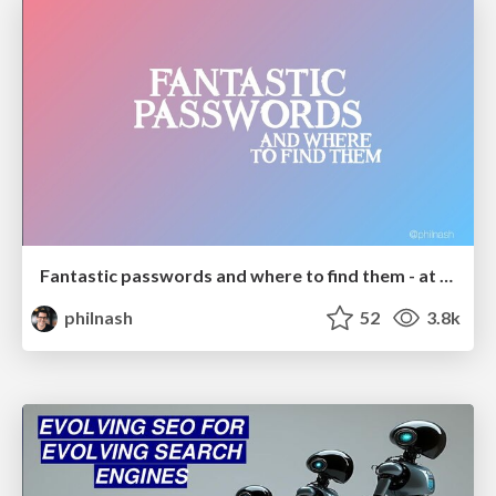
Fantastic passwords and where to find them - at NoRuKo
philnash
52
3.8k