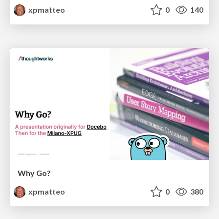
xpmatteo
0
140
Why Go?
xpmatteo
0
380