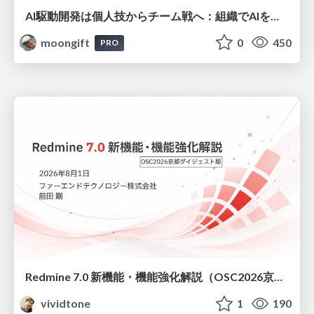
AI駆動開発は個人技からチーム戦へ：組織でAIを使いこなすための実践設計
moongift
0
450
PRO
Redmine 7.0 新機能・機能強化解説（OSC2026京都ダイジェスト版）
vividtone
1
190