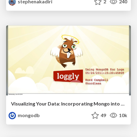
stephenakadiri
2
240
Visualizing Your Data: Incorporating Mongo into Loggly Infrastructure
mongodb
49
10k