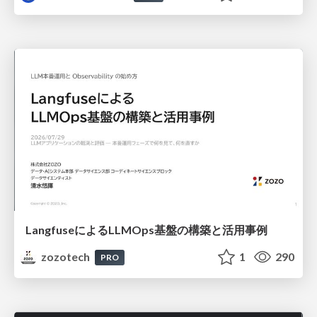
LangfuseによるLLMOps基盤の構築と活用事例
zozotech
1
290
PRO