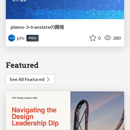
plamo-3-translateの開発
pfn
0
280
PRO
Featured
See All Featured