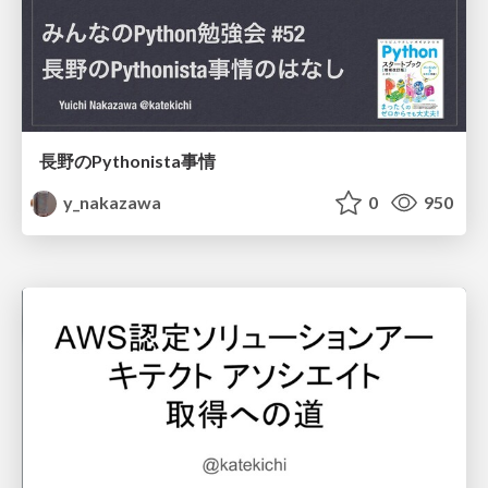
長野のPythonista事情
y_nakazawa
0
950