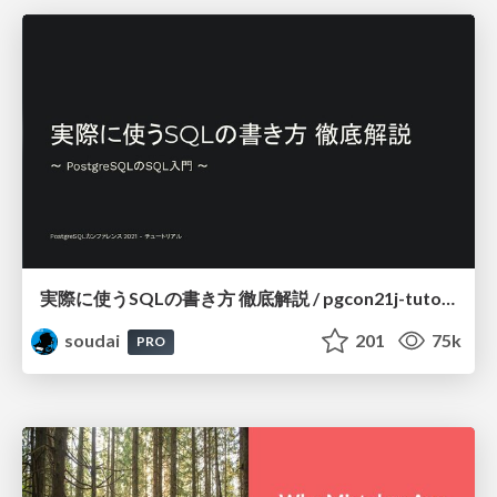
実際に使うSQLの書き方 徹底解説 / pgcon21j-tutorial
soudai
201
75k
PRO