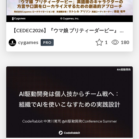
【CEDEC2026】『ウマ娘 プリティーダービー』 英語版のキャラクターの方言や口調をローカライズするための創造的アプローチ
cygames
1
180
PRO