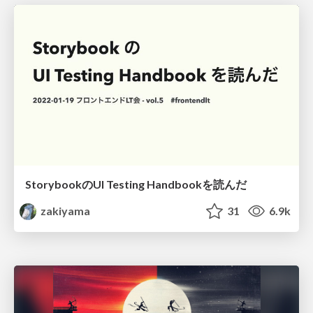
StorybookのUI Testing Handbookを読んだ
zakiyama
31
6.9k