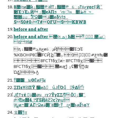
8೥લͷ౰ࣾͷۀ຿಺༰ ओͳۀ຿಺༰ େܕͳجװγεςϜҊ݅
૊ΈࠐΈܥҊ݅ ۀ຿ελΠϧ ٬ઌৗற ௕ظग़ு
ࣾ಺੥ෛɺͨͩ͠୯Ձ͸͍҆ ࢓ࣄͷδϟϯϧ
$$0#0-7#OFU$KBWB
before and after
before and after ೥લ ݱࡏ ࣾһ਺ ໊ ໊ ೥ؒച্
ԯઍສ
ԯ ۀ຿಺༰ جװܥͷେܕҊ݅૊ΈࠐΈ
%KBOHP࢖༻ͨ͠8FCҊ݅ ฏۉ࢒ۀ࣌ؒ )݄ )݄ ༗څফԽ཰
  8FCΤϯδχΞͷׂ߹ 8FCΤϯδχΞ໿
8FCΤϯδχΞ໿ ࣾ಺ͷงғؾ ͓ߗ͍ʢࣾ಺ʹਓ͍ͳ͍ʣ
ΏΔ͍ݴ͍͍ͨ͜ͱΛ͍͏
ͳͥ౰ࣾ͸ มΘΕͨͷͰ͠ΐ͏͔ʁ
ΞΠεϒϨΠΫ ࣗ෼ͷձ͕ࣾ ʮͭͿΕͪΌ͏ʯͬͯ ฉ͍ͨ͜ͱ͋Δਓ✋
ͭͿΕͦ͏ͳϫέ ࢓ࣄྔ͕ബ͍ ɾϫʔΫγΣΞΛ͍ͯͨ͠ Ӧۀྗ͕๡͍͠
ɾࣾఔͷ஍ݩ4*FSҊ݅ͷϩʔςʔγϣϯ
ٕज़ྗͷෆ଍ʹΑΓ୯Ձͷߴ͍࢓ࣄ͕ड஫Ͱ͖ͳ͍ ɾࢢ৔ͱͷΪϟοϓ
ࡦ΋ͳ͍ɾɾ