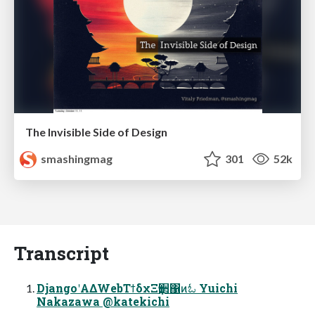
The Invisible Side of Design
smashingmag
301
52k
Transcript
DjangoʹΑΔWebΤϯδχΞҭ੒΁ͷಓ Yuichi
Nakazawa @katekichi