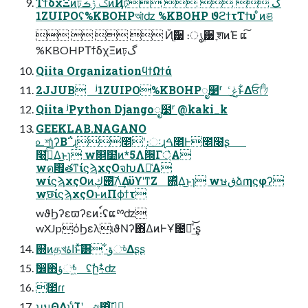
ΤϯδχΞͷঢ়گ ݱࡏͷҊ݅ঢ়گ    
1ZUIPOʢ%KBOHPআ͘ʣ %KBOHP ϑϩϯτΤϯυ ͦͷଞ
    Ҋ࣮݅੷ ։ൃ࣮੷ ֶशͷΈ ແ͠
%KBOHPΤϯδχΞͷঢ়گ
Qiita OrganizationϥϯΩϯά
2JJUB ʲ1ZUIPO%KBOHPೖ໳ʳ ݟͨ͜ͱ͋Δਓ✋
Qiita ʲPython Djangoೖ໳ʳ @kaki_k
GEEKLAB.NAGANO
௨শɿ͗ʔΒ΅ɻ೥݄ʹ։ઃɻࠓ೥Ͱ೥໨ʂ
໨ࢦ͍ͯ͠Δ͜ͱɿ w௕໺ͷ*5Λ੝Γ্͛Α͏
wด࠯తͳίϛϡχςΟจԽΛม͑Α͏
wίϛϡχςΟͷڮ౉͠Λ͢ΔϋϒʹͳΖ͏ ΍͍ͬͯΔ͜ͱɿ wษڧձɾηϛφʔ
w֤छίϛϡχςΟͱͷΠϕϯτ
wϑϦʔεϖʔεͷ։์ʢແྉʣ
wXJpόϦελιϑΝʔ΋͋ΔͷͰҰ೔աͤ͝·͢ʂ
஍ํͷதখاۀͱͯ͠͸ ·͋ؤுͬͯΔʂʂ
ࣗ෼΋ؤு͖ͬͯͨ ʢࣗըࣗࢍʣ
೥ɾɾ
ʮมΘΔʯͨΊʹ අ΍ͨ͠ظؒ