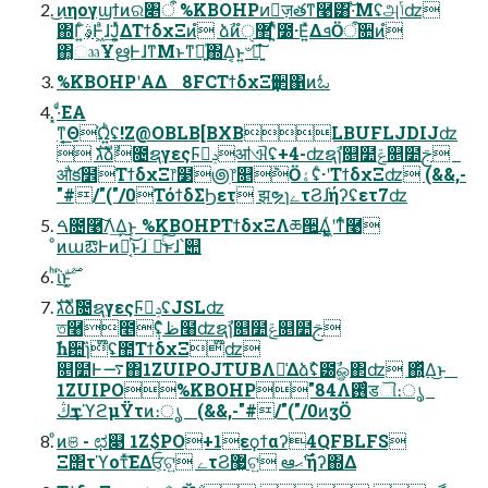
͜ͷηογϣϯͷର৅ऀ %KBOHPͷٕज़తͳ࿩͸͠·ͤΜʢஅݴʣ
΍Γ͍ͨࣄ͕Ͱ͖ͣɺ͘͢Ϳ͍ͬͯΔΤϯδχΞͷํ ձࣾͷํ޲ੑʹ͍ͭͯ೰·Ε͍ͯΔܦӦऀ૚ͷํ
΋͏͓ෲҰഋͰɺͳΜͱͳ͘ฉ͍ͯ΍Δ͔ͱ͍͏৺༏͍͠ํ
%KBOHPʹΑΔ 8FCΤϯδχΞҭ੒΁ͷಓ
͓·͑ͩΕΑ
ͳ͔͟ΘΏ͏͍ͪʢ!Z@OBLB[BXBLBUFLJDIJʣ
 גࣜձࣾ೔ຊγεςϜٕݚॴଐʢ+4-ʣຊࣾɿ௕໺ݝ௕໺ࢢ
औక໾ΤϯδχΞ෦໳౷ׅ෦௕݉Ӧۀʢͨ·ʹΤϯδχΞʣ (&&,-
"#/"("/0ΤόϯδΣϦετ झຯɿےτϨɺ֨ήʔʢετ7ʣ
ࠓ೔࿩͠Λ͢Δ͜ͱ %KBOHPΤϯδχΞΛཆ੒͢Δ͖͔͚ͬʹͳͬͨ࿩
ͦͷաఔͰͷྑ͔ͬͨ͜ͱɺۤ࿑ͨ͜͠ͱɺ՝୊
גࣜձࣾ೔ຊγεςϜٕݚʢJSLʣ
ত࿨೥݄ʢ̐̐ظ໨ʣຊࣾɿ௕໺ݝ௕໺ࢢ
ࣾһ਺ɿ̏໊ʢ಺ΤϯδχΞ໊ʣ
௕໺Ͱ࠷΋1ZUIPOJTUBΛ๊͑Δձࣾʢ౰ࣾௐ΂ʣ ΍͍ͬͯΔ͜ͱ
1ZUIPO%KBOHP"84Λ࢖ͬͨडୗ։ൃ
ڭҭܥϓϩμΫτͷ։ൃ (&&,-"#/"("/0ͷӡӦ
ͦͷଞ - ಛ௃ 1Z$PO+1εϙϯαʔ4QFBLFS
Ξ΢τϓοτͯ͘͠ΕΔਓ͕ଟ͍ ےτϨ޷͖ଟ͍ ఆ࣌ޙʹ֨ήʔ΍Δ