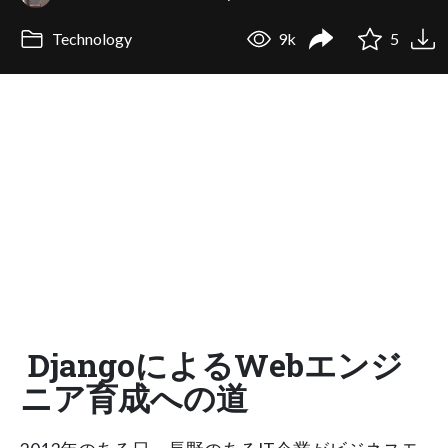
Technology
9k
5
DjangoによるWebエンジ
ニア育成への道