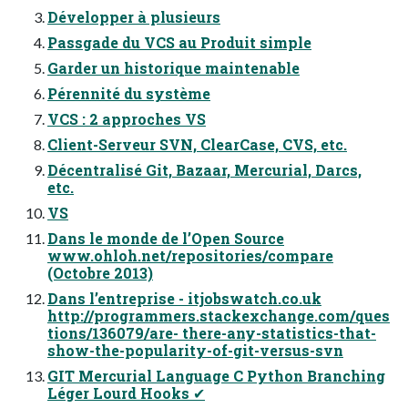
Développer à plusieurs
Passgade du VCS au Produit simple
Garder un historique maintenable
Pérennité du système
VCS : 2 approches VS
Client-Serveur SVN, ClearCase, CVS, etc.
Décentralisé Git, Bazaar, Mercurial, Darcs,
etc.
VS
Dans le monde de l’Open Source
www.ohloh.net/repositories/compare
(Octobre 2013)
Dans l’entreprise - itjobswatch.co.uk
http://programmers.stackexchange.com/ques
tions/136079/are- there-any-statistics-that-
show-the-popularity-of-git-versus-svn
GIT Mercurial Language C Python Branching
Léger Lourd Hooks ✔