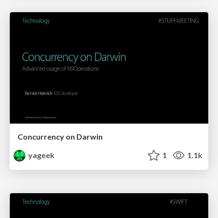
Concurrency on Darwin
yageek
1
1.1k