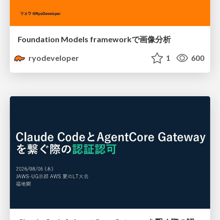
Foundation Models frameworkで画像分析
ryodeveloper
1
600