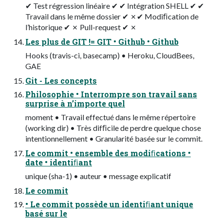
✔ Test régression linéaire ✔ ✔ Intégration SHELL ✔ ✔
Travail dans le même dossier ✔ ✗✔ Modiﬁcation de
l’historique ✔ ✗ Pull-request ✔ ✗
Les plus de GIT != GIT • Github • Github
Hooks (travis-ci, basecamp) • Heroku, CloudBees,
GAE
Git - Les concepts
Philosophie • Interrompre son travail sans
surprise à n’importe quel
moment • Travail effectué dans le même répertoire
(working dir) • Très difﬁcile de perdre quelque chose
intentionnellement • Granularité basée sur le commit.
Le commit • ensemble des modiﬁcations •
date • identiﬁant
unique (sha-1) • auteur • message explicatif
Le commit
• Le commit possède un identiﬁant unique
basé sur le