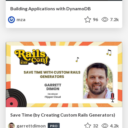
Building Applications with DynamoDB
mza
96
7.2k
Save Time (by Creating Custom Rails Generators)
garrettdimon
32
4.2k
PRO