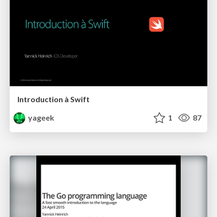
Introduction à Swift
yageek
1
87