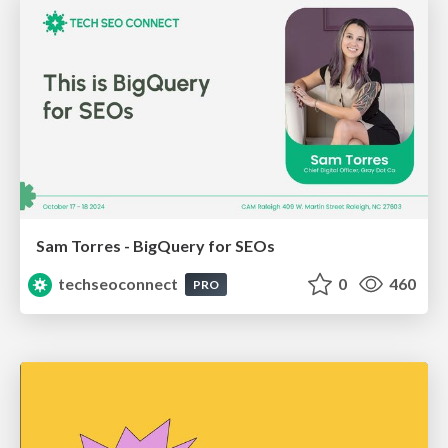
Sam Torres - BigQuery for SEOs
techseoconnect
0
460
PRO