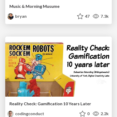
Music & Morning Musume
bryan
47
7.3k
Reality Check: Gamification 10 Years Later
codingconduct
0
2.2k