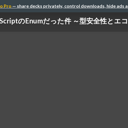
o Pro
— share decks privately, control downloads, hide ads 
Scriptの​Enumだった​件 ～型​安全性と​エ