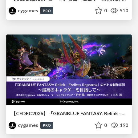
cygames
0
510
PRO
【CEDEC2026】『GRANBLUE FANTASY: Relink - Endless Ragnarok』のバトル制作事例 ～最高のキャラゲーを目指して～
cygames
0
190
PRO