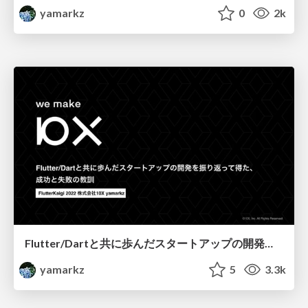
yamarkz
0
2k
Flutter/Dartと共に歩んだスタートアップの開発を振り返って得た、成功と失敗の教訓
yamarkz
5
3.3k