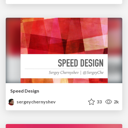
Speed Design
sergeychernyshev
33
2k