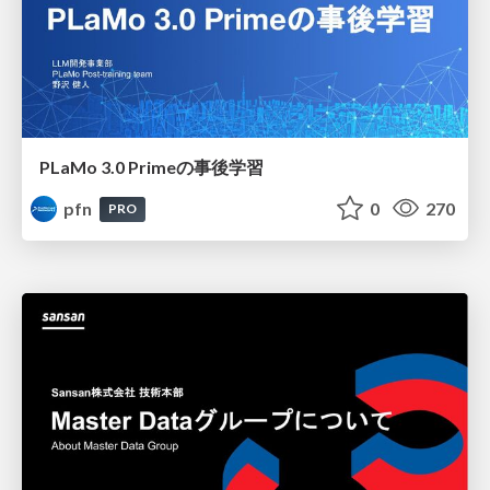
PLaMo 3.0 Primeの事後学習
pfn
0
270
PRO