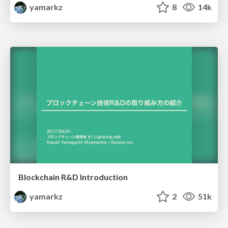
yamarkz
8
14k
Blockchain R&D Introduction
yamarkz
2
51k