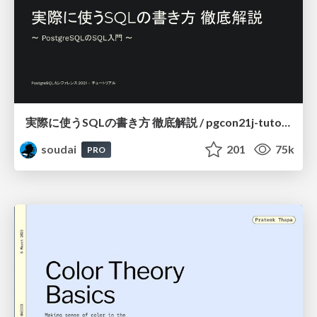
実際に使うSQLの書き方 徹底解説 / pgcon21j-tutorial
soudai
201
75k
PRO