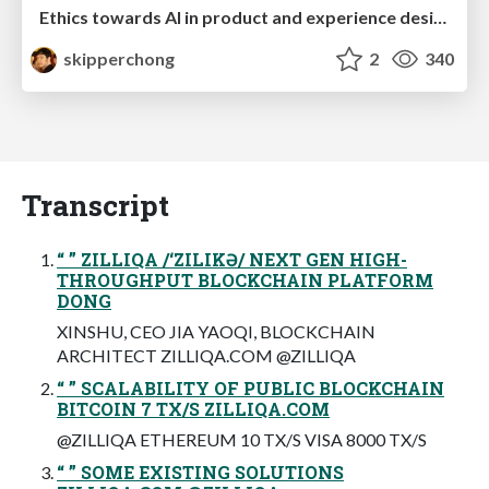
Ethics towards AI in product and experience design
skipperchong
2
340
Transcript
“ ” ZILLIQA /‘ZILIKƏ/ NEXT GEN HIGH-
THROUGHPUT BLOCKCHAIN PLATFORM
DONG
XINSHU, CEO JIA YAOQI, BLOCKCHAIN
ARCHITECT ZILLIQA.COM @ZILLIQA
“ ” SCALABILITY OF PUBLIC BLOCKCHAIN
BITCOIN 7 TX/S ZILLIQA.COM
@ZILLIQA ETHEREUM 10 TX/S VISA 8000 TX/S
“ ” SOME EXISTING SOLUTIONS