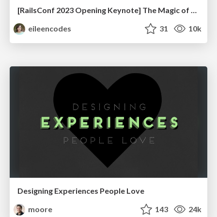
[RailsConf 2023 Opening Keynote] The Magic of Rails
eileencodes
31
10k
Designing Experiences People Love
moore
143
24k