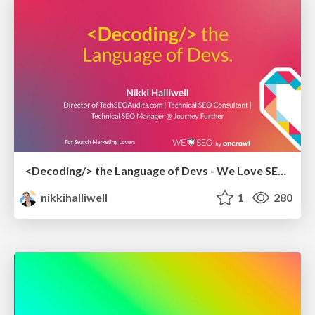
<Decoding/> the Language of Devs - We Love SEO 2024
nikkihalliwell
1
280