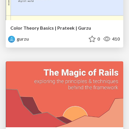
Color Theory Basics | Prateek | Gurzu
gurzu
0
410