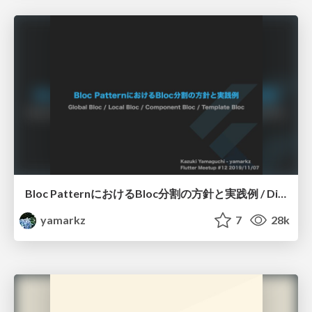
Bloc PatternにおけるBloc分割の方針と実践例 / Division plan and practical example in bloc pattern
yamarkz
7
28k