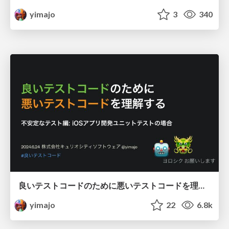
yimajo
3
340
良いテストコードのために悪いテストコードを理解する - 不安定なテスト編: iOSアプリ開発ユニットテストの場合
yimajo
22
6.8k