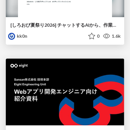
[しろおび夏祭り2026] チャットするAIから、作業するAIへ - 使われ方の変化と、その裏側で起きていること
kk0n
0
1.6k