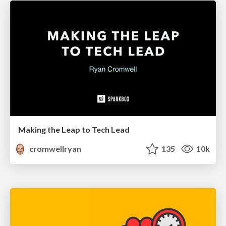
Making the Leap to Tech Lead
cromwellryan
135
10k