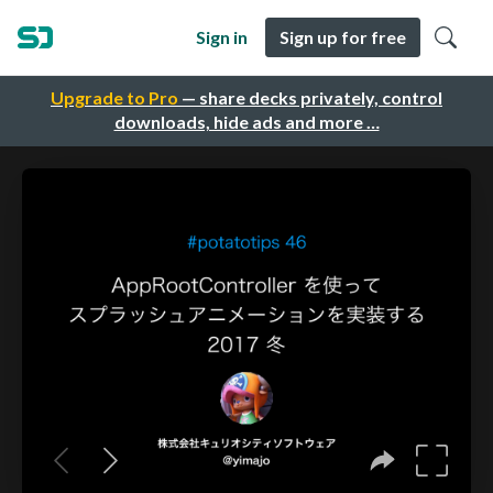
Sign in
Sign up for free
Upgrade to Pro
— share decks privately, control
downloads, hide ads and more …