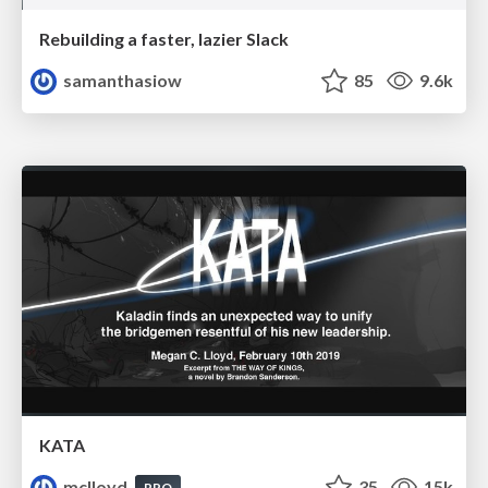
Rebuilding a faster, lazier Slack
samanthasiow
85
9.6k
KATA
mclloyd
35
15k
PRO