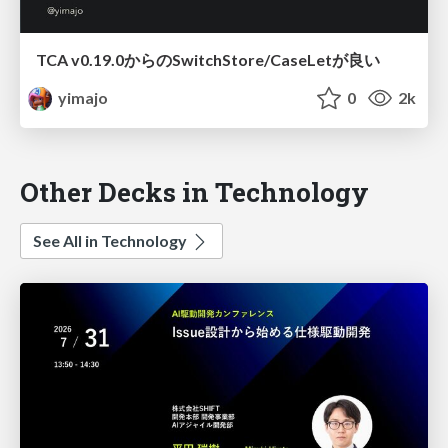
TCA v0.19.0からのSwitchStore/CaseLetが良い
yimajo
0
2k
Other Decks in Technology
See All in Technology