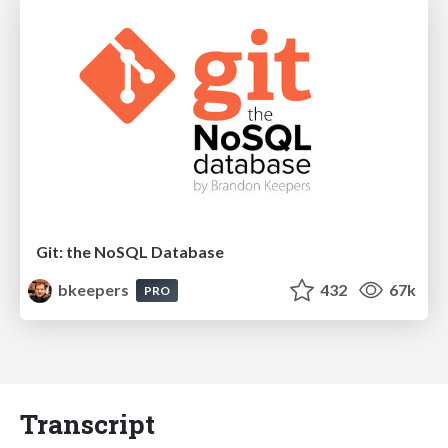
Git: the NoSQL Database
bkeepers
432
67k
PRO
Transcript