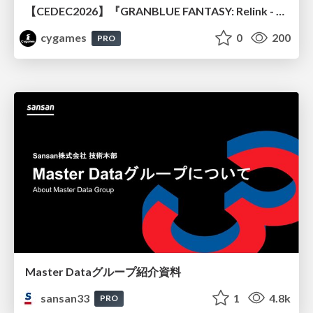
【CEDEC2026】『GRANBLUE FANTASY: Relink - Endless Ragnarok』のバトル制作事例 ～最高のキャラゲーを目指して～
cygames
0
200
PRO
Master Dataグループ紹介資料
sansan33
1
4.8k
PRO