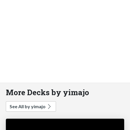
More Decks by yimajo
See All by yimajo