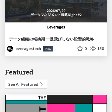
データ組織の転換期 一足飛びしない段階的戦略
leveragestech
0
150
PRO
Featured
See All Featured