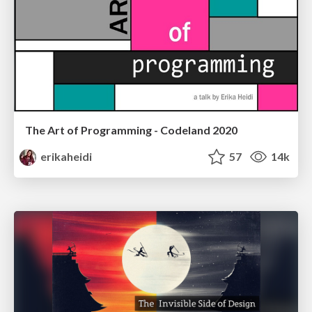
The Art of Programming - Codeland 2020
erikaheidi
57
14k