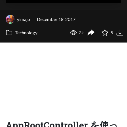
yimajo
December 18, 2017
Technology
3k
5
AppRootController を使っ