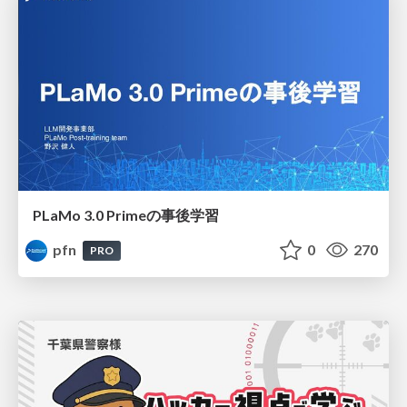
PLaMo 3.0 Primeの事後学習
pfn
0
270
PRO