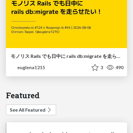
モノリス Rails でも日中に rails db:migrate を走らせたい！ / Daytime rails db:migrate on Monolithic Rails!
euglena1215
3
490
Featured
See All Featured