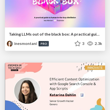
Taking LLMs out of the black box: A practical guide to human-in-the-loop distillation
inesmontani
3
2.3k
PRO