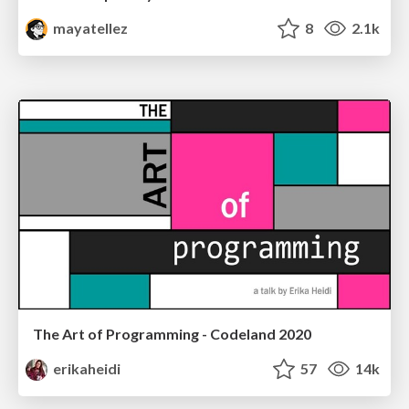
mayatellez
8
2.1k
The Art of Programming - Codeland 2020
erikaheidi
57
14k