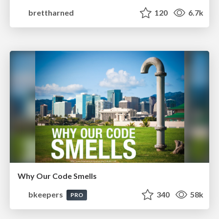
brettharned
120
6.7k
Why Our Code Smells
bkeepers
340
58k
PRO