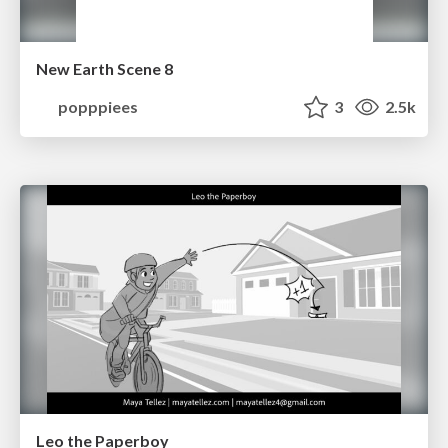
New Earth Scene 8
popppiees
3
2.5k
Leo the Paperboy