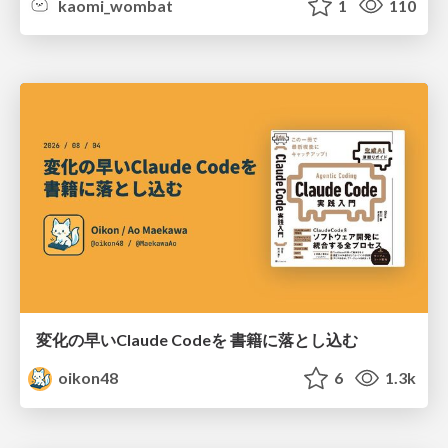
kaomi_wombat
1
110
変化の早いClaude Codeを 書籍に落とし込む
oikon48
6
1.3k