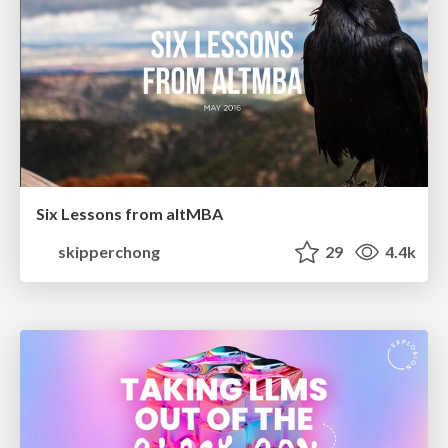
Six Lessons from altMBA
skipperchong
29
4.4k