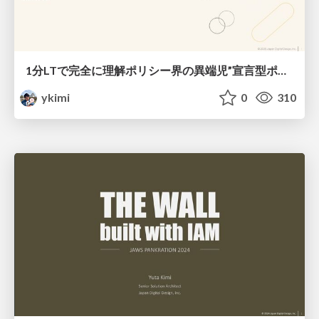
1分LTで完全に理解 ポリシー界の異端児”宣言型ポリシー”の5つの特異性（JAWS-UG Osaka 2025/01/16）
ykimi
0
310