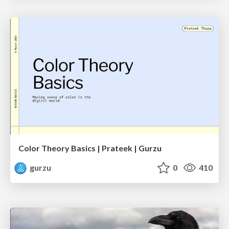
Color Theory Basics | Prateek | Gurzu
gurzu
0
410