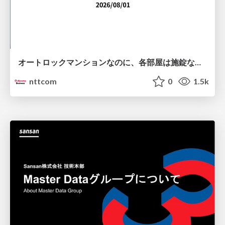
オートロックマンションなのに、各部屋は施錠なし！？ 攻撃者が組織内ネットワークで大暴れする理由 / The Front Door Is Locked, but the Rooms Are Wide Open: Why Attackers Move Freely Inside Enterprise Networks
nttcom
0
1.5k