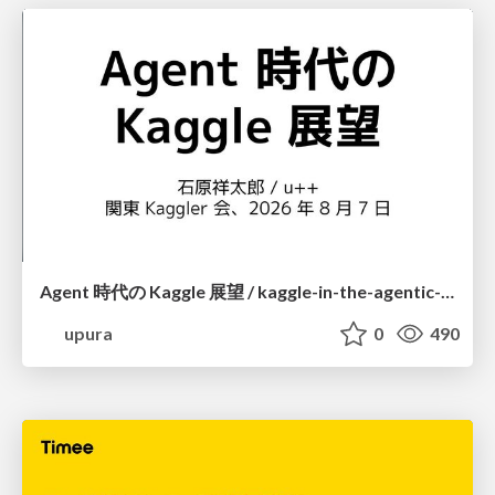
Agent 時代の Kaggle 展望 / kaggle-in-the-agentic-era
upura
0
490