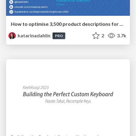
How to optimise 3,500 product descriptions for ecommerce in one day using ChatGPT
katarinadahlin
2
3.7k
PRO