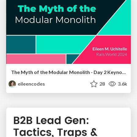
The Myth of the Modular Monolith - Day 2 Keynote - Rails World 2024
eileencodes
28
3.6k