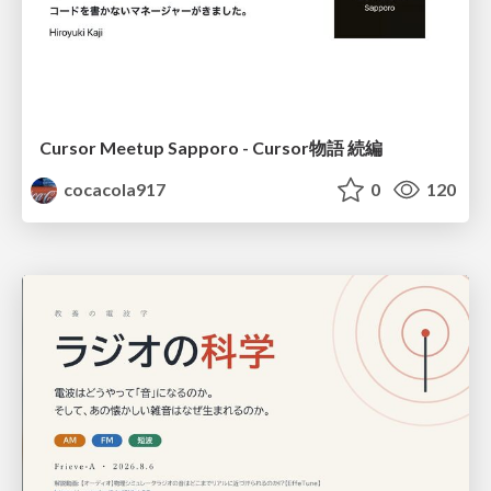
Cursor Meetup Sapporo - Cursor物語 続編
cocacola917
0
120