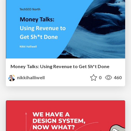
Money Talks: Using Revenue to Get Sh*t Done
nikkihalliwell
0
460