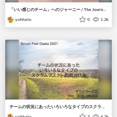
「いい感じのチーム」へのジャーニー / The Journey to a "Good Team"
yohhatu
0
1.2k
チームの状況にあったいろいろなタイプのスクラムマスターの見つけ方 / How to find the Scrum Master that fits your team's situation
yohhatu
3
6.2k