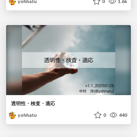
yohhatu
0
1.6k
透明性・検査・適応
yohhatu
0
440