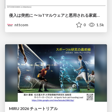
侵入は突然に 〜 IoTマルウェアと悪用される家庭の機器 ～ / When Intrusion Strikes: IoT Malware and the Abuse of Home Devices
nttcom
0
1.5k
MIRU 2026 チュートリアル