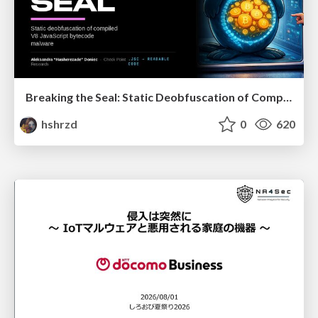
Breaking the Seal: Static Deobfuscation of Compiled V8 JavaScript Bytecode Malware
hshrzd
0
620