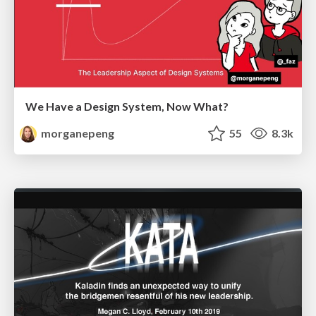
We Have a Design System, Now What?
morganepeng
55
8.3k