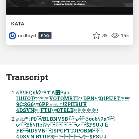
KATA
mclloyd
35
15k
PRO
Transcript
εΫϥϜϚελʔͬͯ ͳʹΛ΋ͨΒ͢ͷʁ
IUUQTVOTQMBTIDPNQIPUPT
9C;$G66PP தଜɹ༸ !ZPIIBUV
4DSVN'FTU0TBLB
தଜɹ༸ :PI/BLBNVSB  ✔Ϩουδϟʔχʔ
✔ΞδϟΠϧίʔν ✔$FSUJ fi
FE4DSVN1SPGFTTJPOBM
4DSVN.BTUFS ✔$FSUJ