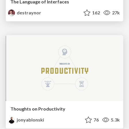
The Language of Interfaces
destraynor
162
27k
Thoughts on Productivity
jonyablonski
76
5.3k