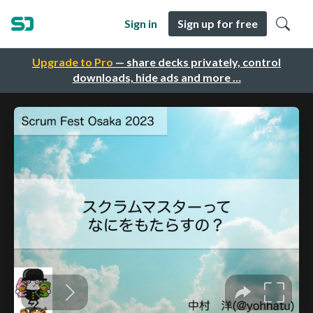
Sign in
Sign up for free
Upgrade to Pro
— share decks privately, control
downloads, hide ads and more …