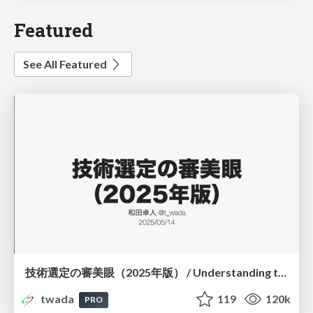
Featured
See All Featured
技術選定の審美眼（2025年版） / Understanding the Spiral of Technologies 2025 edition
twada
119
120k
PRO