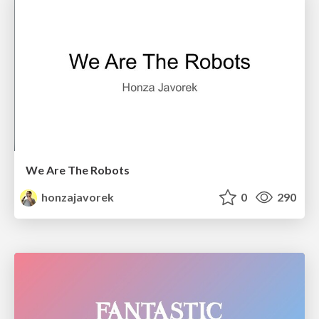
We Are The Robots
honzajavorek
0
290