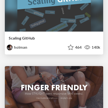
Scaling GitHub
holman
464
140k