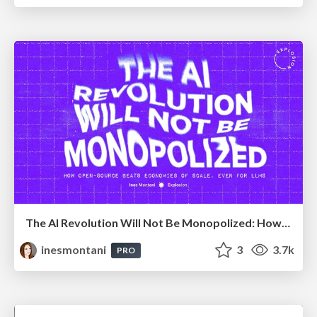
The AI Revolution Will Not Be Monopolized: How open-source beats economies of scale, even for LLMs
inesmontani
3
3.7k
PRO