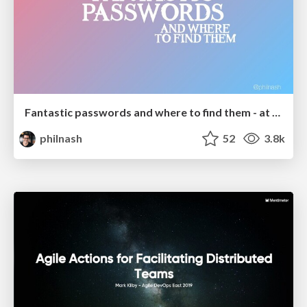
Fantastic passwords and where to find them - at NoRuKo
philnash
52
3.8k