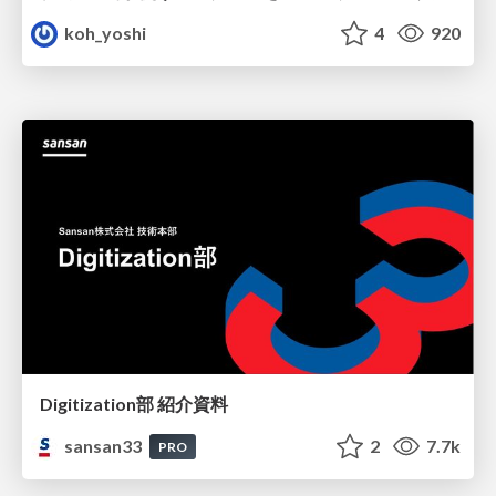
koh_yoshi
4
920
Digitization部 紹介資料
sansan33
2
7.7k
PRO