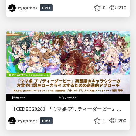
cygames
0
210
PRO
【CEDEC2026】『ウマ娘 プリティーダービー』 英語版のキャラクターの方言や口調をローカライズするための創造的アプローチ
cygames
1
200
PRO