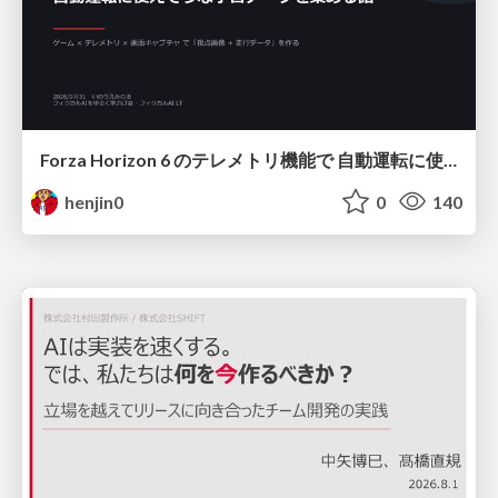
Forza Horizon 6 のテレメトリ機能で 自動運転に使えそうな学習データを集める話
henjin0
0
140