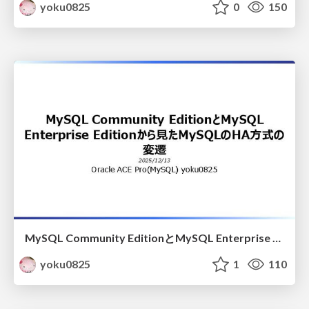
yoku0825
0
150
MySQL Community EditionとMySQL Enterprise Editionから見たMySQLのHA方式の変遷
yoku0825
1
110