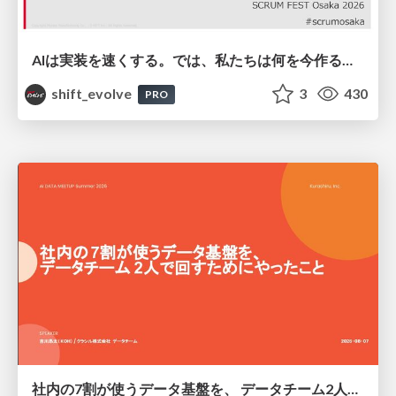
AIは実装を速くする。では、私たちは何を今作るべきか？－立場を越えてリリースに向き合ったチーム開発の実践 / 20260801 Hiromi Nakaya and Naoki Takahashi
shift_evolve
3
430
PRO
社内の7割が使うデータ基盤を、 データチーム2人で回すためにやったこと