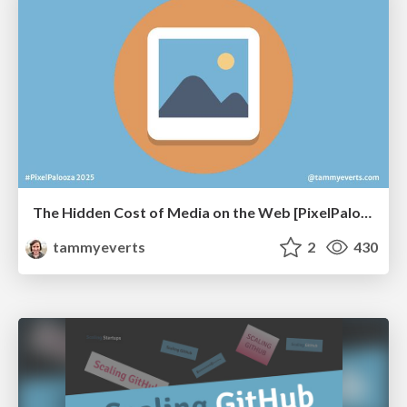
The Hidden Cost of Media on the Web [PixelPalooza 2025]
tammyeverts
2
430