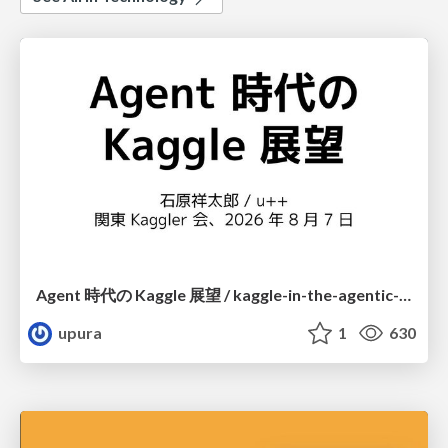
Agent 時代の Kaggle 展望 / kaggle-in-the-agentic-era
upura
1
630