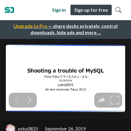
Sign in
Sign up for free
Upgrade to Pro
— share decks privately, control
downloads, hide ads and more …
yoku0825
September 26, 2019