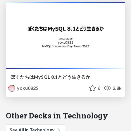
ぼくたちはMySQL 8.1とどう生きるか
yoku0825
6
2.8k
Other Decks in Technology
See All in Technology