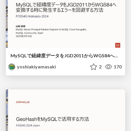
MySQLで経緯度データをJGD2011からWGS84へ変換する時に発生するエラーを回避する方法 / How to avoid errors when converting JGD2011 data
yoshiakiyamasaki
2
170