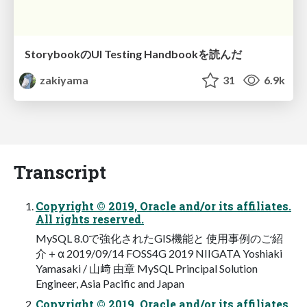
StorybookのUI Testing Handbookを読んだ
zakiyama
31
6.9k
Transcript
Copyright © 2019, Oracle and/or its affiliates.
All rights reserved.
MySQL 8.0で強化されたGIS機能と 使用事例のご紹
介＋α 2019/09/14 FOSS4G 2019 NIIGATA Yoshiaki
Yamasaki / 山﨑 由章 MySQL Principal Solution
Engineer, Asia Pacific and Japan
Copyright © 2019, Oracle and/or its affiliates.