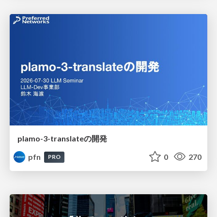
plamo-3-translateの開発
pfn
0
270
PRO