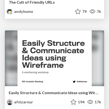
The Cult of Friendly URLs
andyhume
79
7k
Easily Structure & Communicate Ideas using Wireframe
afnizarnur
194
17k