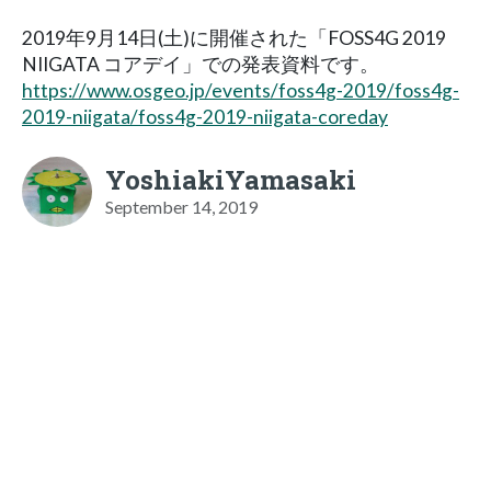
2019年9月14日(土)に開催された「FOSS4G 2019
NIIGATA コアデイ」での発表資料です。
https://www.osgeo.jp/events/foss4g-2019/foss4g-
2019-niigata/foss4g-2019-niigata-coreday
YoshiakiYamasaki
September 14, 2019