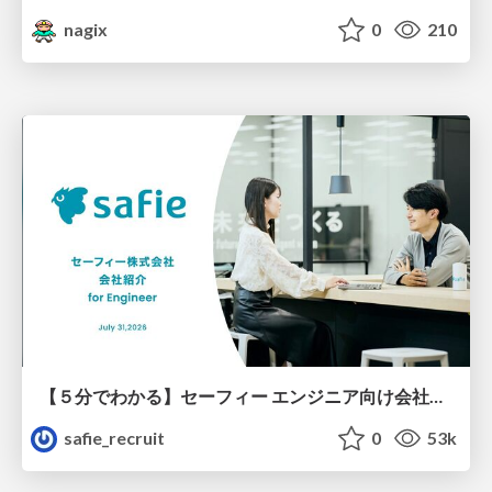
nagix
0
210
【５分でわかる】セーフィー エンジニア向け会社紹介
safie_recruit
0
53k