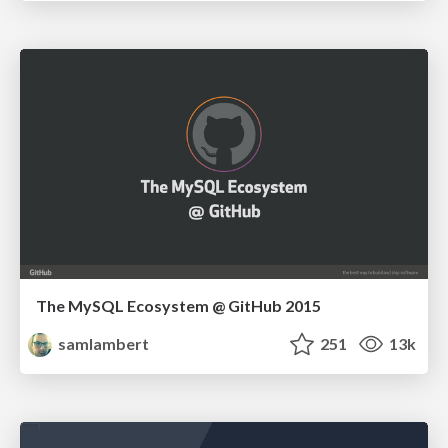
The MySQL Ecosystem @ GitHub 2015
samlambert
251
13k