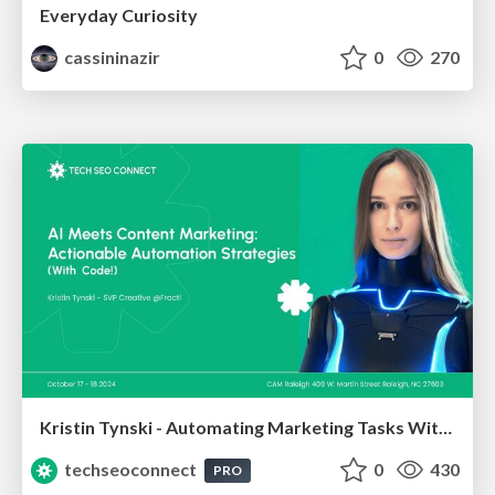
Everyday Curiosity
cassininazir
0
270
Kristin Tynski - Automating Marketing Tasks With AI
techseoconnect
0
430
PRO