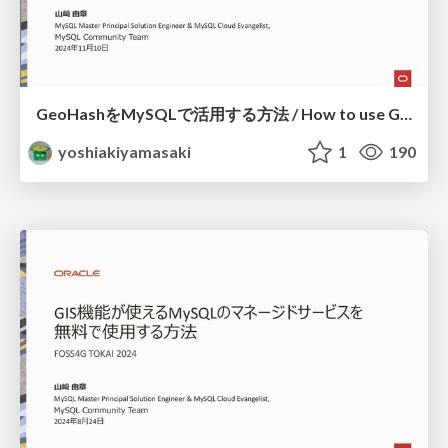
GeoHashをMySQLで活用する方法 / How to use GeoHash with MySQL
yoshiakiyamasaki
1
190