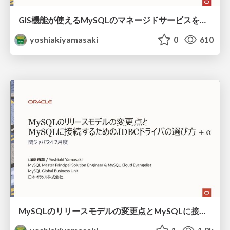
GIS機能が使えるMySQLのマネージドサービスを無料で使用する方法 / How to user HeatWave MySQL for free
yoshiakiyamasaki
0
610
MySQLのリリースモデルの変更点とMySQLに接続するためのJDBCドライバの選び方 + α / MySQL LTS & JDBC Driver