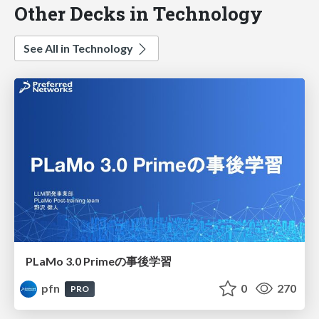
Other Decks in Technology
See All in Technology
PLaMo 3.0 Primeの事後学習
pfn
0
270
PRO