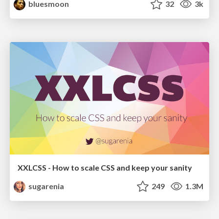
bluesmoon
32
3k
XXLCSS - How to scale CSS and keep your sanity
sugarenia
249
1.3M