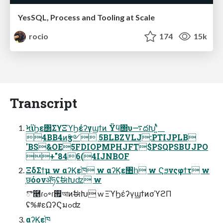
YesSQL, Process and Tooling at Scale
rocio
174
15k
Transcript
ϞϊϦε΢ΣϒΞϓϦέʔγϣϯͷ Ϋϥ΢υ࠷దԽʹ͍ͭͯ
4BB4ͷӡ༻ 5BLBZVLJ:PTIJPLB
'BS&OE5FDIOPMPHJFT$PSQPSBUJPO
+"846(4IJNBOF
ΞδΣϯμ w αʔϏε֓ཁ w αʔϏε঺հ w Ϛϧνςφϯτ w
֤छόονॲཧʢࣗಈԽʣ w
ొ࿥ɾߋ৽ɾ࡟আͷࣗಈԽ w ΞϓϦέʔγϣϯͷσϓϩΠ
ʢ%#εΩʔϚมߋʣ
αʔϏε֓ཁ