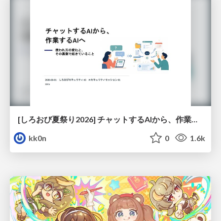
[しろおび夏祭り2026] チャットするAIから、作業するAIへ - 使われ方の変化と、その裏側で起きていること
kk0n
0
1.6k