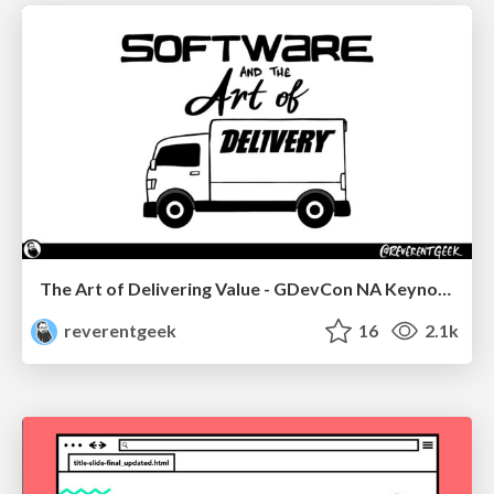
The Art of Delivering Value - GDevCon NA Keynote
reverentgeek
16
2.1k