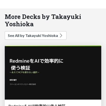
More Decks by Takayuki
Yoshioka
See All by Takayuki Yoshioka
RedmineをAIで効率的に使う検証