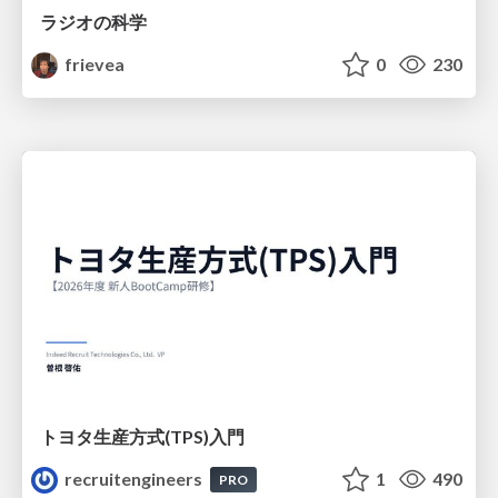
ラジオの科学
frievea
0
230
トヨタ⽣産⽅式(TPS)⼊⾨
recruitengineers
1
490
PRO