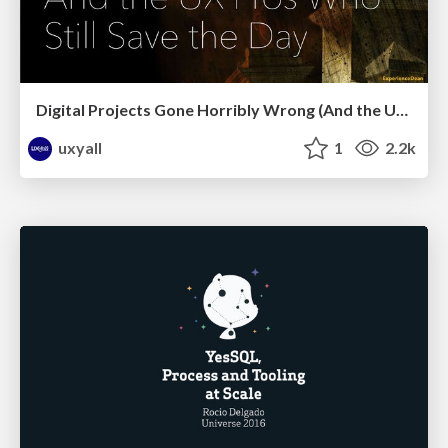
Digital Projects Gone Horribly Wrong (And the UX Pros Who Still Save the Day) - Dean Schuster
uxyall
1
2.2k