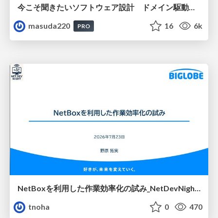
今こそ聞きたいソフトウェア設計 ドメイン駆動設計再入門
masuda220
16
6k
PRO
NetBoxを利用した作業効率化の試み_NetDevNight4
tnoha
0
470