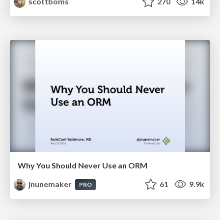
scottboms
270
14k
Why You Should Never Use an ORM
jnunemaker
61
9.9k
PRO