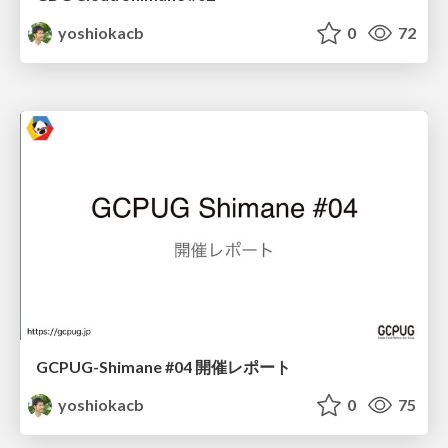
yoshiokacb
0
72
GCPUG-Shimane #04 開催レポート
yoshiokacb
0
75