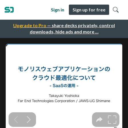
Sign in
Sign up for free
Upgrade to Pro
— share decks privately, control
downloads, hide ads and more …