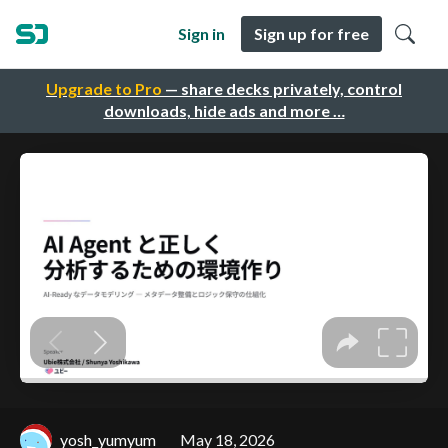
Sign in
Sign up for free
Upgrade to Pro
— share decks privately, control
downloads, hide ads and more …
yosh_yumyum
May 18, 2026