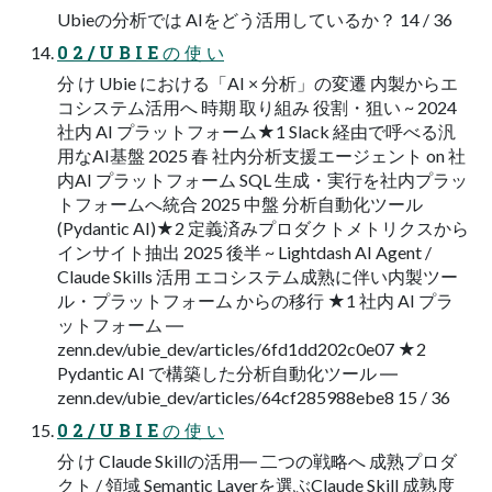
Ubieの分析では AIをどう活用しているか？ 14 / 36
0 2 / U B I E の 使 い
分 け Ubie における「AI × 分析」の変遷 内製からエ
コシステム活用へ 時期 取り組み 役割・狙い ~ 2024
社内 AI プラットフォーム★1 Slack 経由で呼べる汎
用なAI基盤 2025 春 社内分析支援エージェント on 社
内AI プラットフォーム SQL 生成・実行を社内プラッ
トフォームへ統合 2025 中盤 分析自動化ツール
(Pydantic AI)★2 定義済みプロダクトメトリクスから
インサイト抽出 2025 後半 ~ Lightdash AI Agent /
Claude Skills 活用 エコシステム成熟に伴い内製ツー
ル・プラットフォーム からの移行 ★1 社内 AI プラ
ットフォーム ―
zenn.dev/ubie_dev/articles/6fd1dd202c0e07 ★2
Pydantic AI で構築した分析自動化ツール ―
zenn.dev/ubie_dev/articles/64cf285988ebe8 15 / 36
0 2 / U B I E の 使 い
分 け Claude Skillの活用― 二つの戦略へ 成熟プロダ
クト / 領域 Semantic Layerを選ぶClaude Skill 成熟度