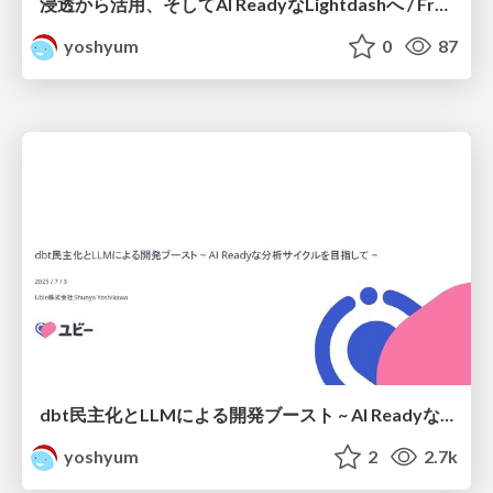
浸透から活用、そしてAI ReadyなLightdashへ / From Adoption to Utilization, and Towards an AI-Ready Lightdash.
yoshyum
0
87
dbt民主化とLLMによる開発ブースト ~ AI Readyな分析サイクルを目指して ~
yoshyum
2
2.7k