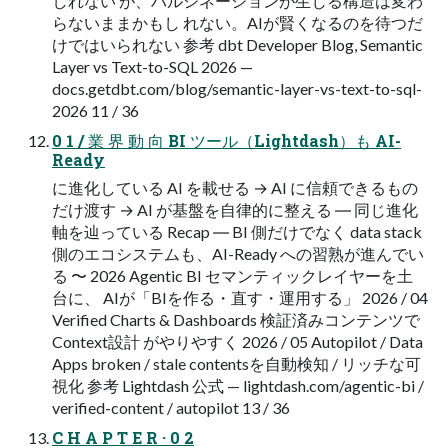
しれない が、ハルシネーションが生じる構造は変わ
らないままかもし れない。AIが賢くなるのを待つだ
けではいられない 参考 dbt Developer Blog, Semantic
Layer vs Text-to-SQL 2026 —
docs.getdbt.com/blog/semantic-layer-vs-text-to-sql-
2026 11 / 36
0 1 / 業 界 動 向 BI ツール（Lightdash）も AI-
Ready
に進化している AI を載せる → AI に信頼できるもの
だけ渡す → AI が基盤を自律的に整える ― 同じ進化
軸を辿っている Recap ― BI 側だけでなく data stack
側のエコシステムも、AI-Ready への習熟が進んでい
る 〜 2026 Agentic BI セマンティックレイヤーを土
台に、 AIが「BIを作る・直す・運用する」 2026 / 04
Verified Charts & Dashboards 検証済みコンテンツで
Context設計 がやりやすく 2026 / 05 Autopilot / Data
Apps broken / stale contentsを自動検知 / リッチな可
視化 参考 Lightdash 公式 — lightdash.com/agentic-bi /
verified-content / autopilot 13 / 36
C H A P T E R · 0 2