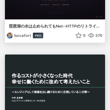
琵琶湖の水は止められてもNet--HTTPのリトライは止められない / You might be able to stop the water flow of Lake Biwa but you can't stop Net::HTTP retries
luccafort
0
570
PRO