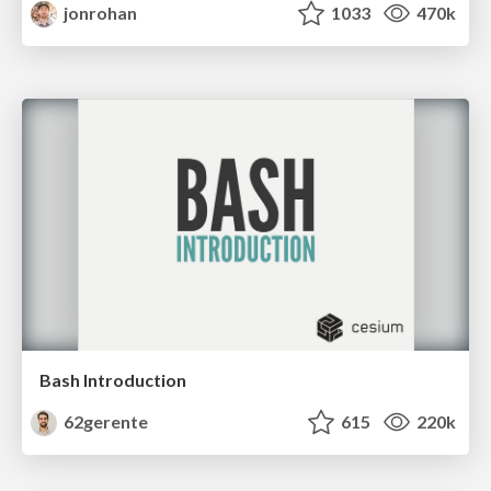
jonrohan
1033
470k
Bash Introduction
62gerente
615
220k