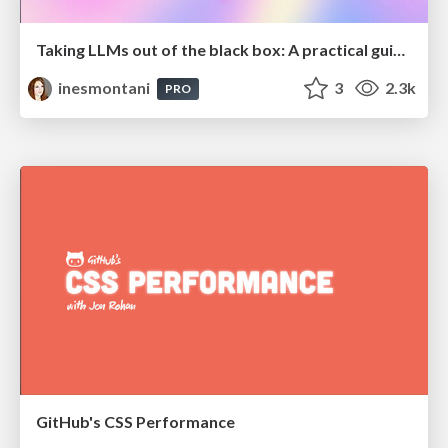
Taking LLMs out of the black box: A practical guide to human-in-the-loop distillation
inesmontani
3
2.3k
PRO
GitHub's CSS Performance