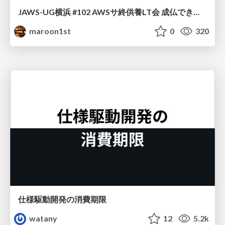
JAWS-UG横浜 #102 AWSサ終供養LT会 成仏できない AWS サービスたち 〜本日、三体供養します〜
maroon1st
0
320
仕様駆動開発の消費期限
watany
12
5.2k