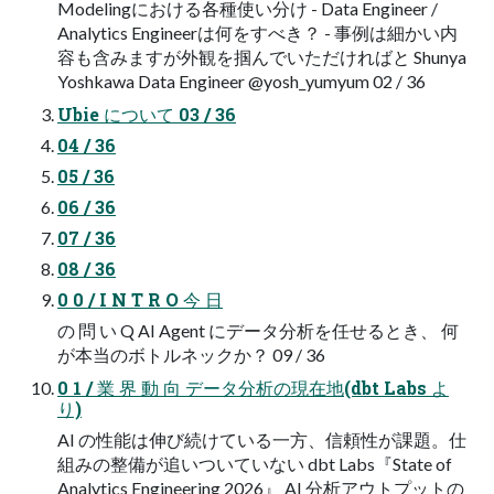
Modelingにおける各種使い分け - Data Engineer /
Analytics Engineerは何をすべき？ - 事例は細かい内
容も含みますが外観を掴んでいただければと Shunya
Yoshkawa Data Engineer @yosh_yumyum 02 / 36
Ubie について 03 / 36
04 / 36
05 / 36
06 / 36
07 / 36
08 / 36
0 0 / I N T R O 今 日
の 問 い Q AI Agent にデータ分析を任せるとき、 何
が本当のボトルネックか？ 09 / 36
0 1 / 業 界 動 向 データ分析の現在地(dbt Labs よ
り)
AI の性能は伸び続けている一方、信頼性が課題。仕
組みの整備が追いついていない dbt Labs『State of
Analytics Engineering 2026』 AI 分析アウトプットの