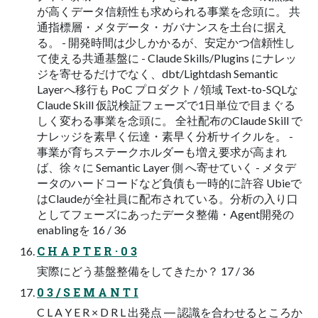
が高くデータ信頼性も求められる事業を念頭に。 共
通指標層・メタデータ・ガバナンスを土台に据え
る。 - 開発時間は少しかかるが、安定かつ信頼性し
て使える共通基盤に - Claude Skills/Plugins にナレッ
ジを寄せるだけでなく、dbt/Lightdash Semantic
Layerへ移行も PoC プロダクト / 領域 Text-to-SQLな
Claude Skill 仮説検証フェーズで1日単位で目まぐる
しく変わる事業を念頭に。 全社配布のClaude Skill で
ナレッジを素早く伝達・素早く分析サイクルを。 -
事業が育ちステークホルダーも増え要求が高まれ
ば、徐々に Semantic Layer 側 へ寄せていく - メタデ
ータのハードコードなど負債も一時的に許容 Ubieで
はClaudeが全社員に配布されている。分析の入り口
としてフェーズにあったデータ整備・Agent開発の
enablingを 16 / 36
C H A P T E R · 0 3
実際にどう基盤整備をしてきたか？ 17 / 36
0 3 / S E M A N T I
C L A Y E R × D R L 出発点 ― 認識を合わせるところか