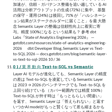
加速が、信頼・ガバナンス整備を追い越してい る AI
活用は分析アウトプットの生成 (72%) に集中、 基盤
の保守・運用 (24%) は後回し 71% が「ハルシネーシ
ョン結果がステークホルダーに届くこと」を最 大懸
念 Semantic Layer の整備は信頼性向上に着実に寄
与。精度 100%になる という結果も？ 参考 dbt
Labs『State of Analytics Engineering 2026』 —
getdbt.com/resources/state-of-analytics-engineering-
2026 dbt Developer Blog, Semantic Layer vs Text-
to-SQL 2026 — docs.getdbt.com/blog/semantic-layer-
vs-text-to-sql-2026 10 / 36
0 1 / 業 界 動 向 Text-to-SQL vs Semantic
Layer AI モデルが進化しても、Semantic Layer の精度
の差は Text-to-SQL を凌駕している Semantic Layer
は 2023 → 2026 のベンチマークでも Text- to-SQL を
上回り続けている （カバー範囲内では精度 100%）
Text-to-SQL が外す時は「もっともらしい間違い」
を返す、 Semantic Layer は「答えられない」と返す
いつかAI modelがもっと賢くなって差も縮まるかも