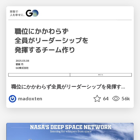
職位にかかわらず全員がリーダーシップを発揮するチーム作り / Building a team where everyone can demonstrate leadership regardless of position
madoxten
64
56k