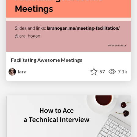
Facilitating Awesome Meetings
lara
57
7.1k