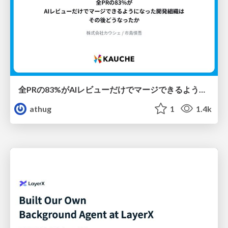
全PRの83%がAIレビューだけでマージできるようになった開発組織はその後どうなったか
athug
1
1.4k