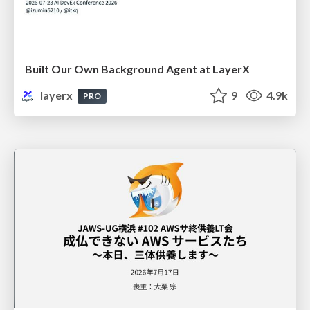
Built Our Own Background Agent at LayerX
layerx
9
4.9k
PRO