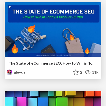
The State of eCommerce SEO: How to Win in Today's Products SERPs - #SEOweek
aleyda
2
11k