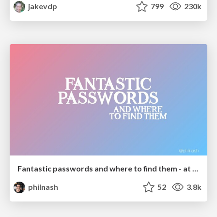
jakevdp
799
230k
Fantastic passwords and where to find them - at NoRuKo
philnash
52
3.8k