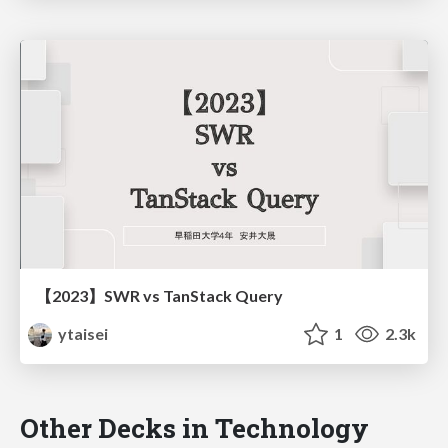
【2023】SWR vs TanStack Query
ytaisei
1
2.3k
Other Decks in Technology