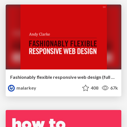
Fashionably flexible responsive web design (full day workshop)
malarkey
408
67k