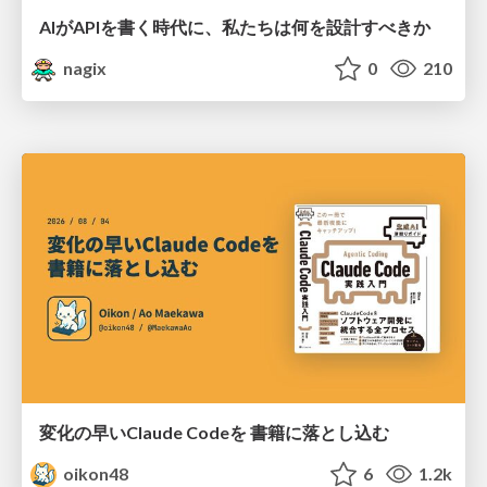
AIがAPIを書く時代に、私たちは何を設計すべきか
nagix
0
210
変化の早いClaude Codeを 書籍に落とし込む
oikon48
6
1.2k