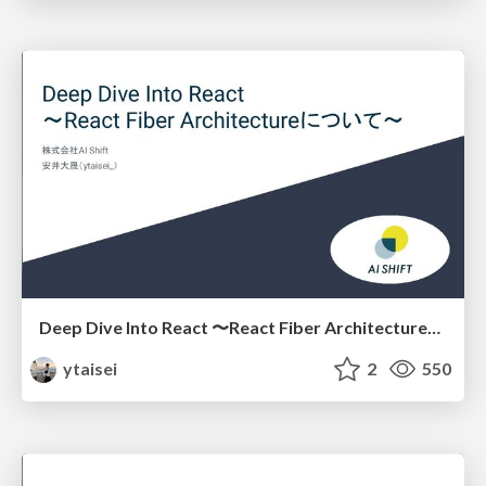
Deep Dive Into React 〜React Fiber Architectureについて〜
ytaisei
2
550