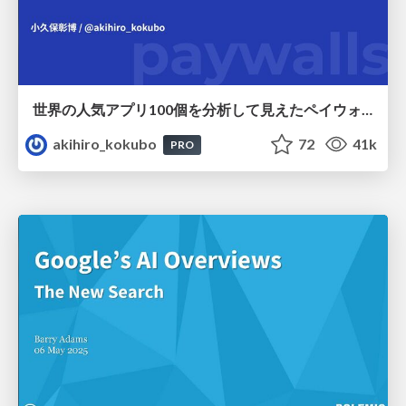
世界の人気アプリ100個を分析して見えたペイウォール設計の心得
akihiro_kokubo
72
41k
PRO