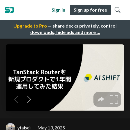
Sign in
Sign up for free
Upgrade to Pro
— share decks privately, control
downloads, hide ads and more …
ytaisei
May 13, 2025