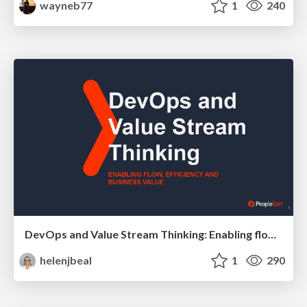
wayneb77
1
240
DevOps and Value Stream Thinking: Enabling flow, efficiency and business value
helenjbeal
1
290