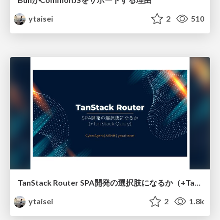
ytaisei
2
510
TanStack Router SPA開発の選択肢になるか（+TanStack Query）
ytaisei
2
1.8k