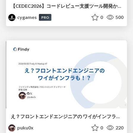
【CEDEC2026】コードレビュー支援ツール開発から学ぶ：LLMを用いた業務システムの実践的な運用設計と誤出力対策
cygames
0
500
PRO
え？フロントエンドエンジニアの ワイがインフラも！？
puku0x
0
220