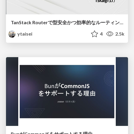
TanStack Routerで型安全かつ効率的なルーティングを実現
ytaisei
4
2.5k
BunがCommonJSをサポートする理由