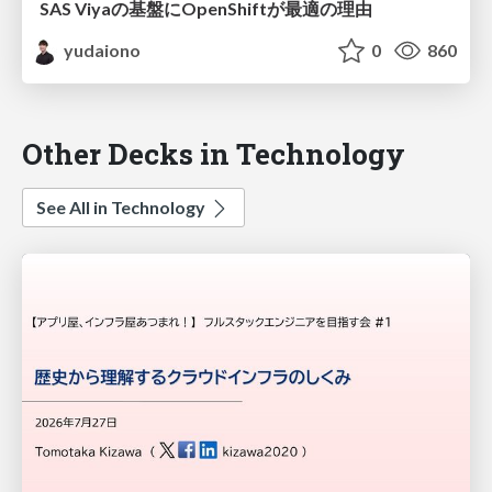
SAS Viyaの基盤にOpenShiftが最適の理由
yudaiono
0
860
Other Decks in Technology
See All in Technology