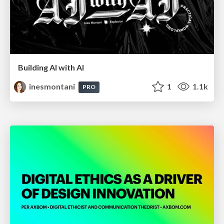
Building AI with AI
inesmontani
1
1.1k
PRO