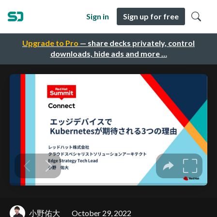
Sign in
Sign up for free
Upgrade to Pro
— share decks privately, control
downloads, hide ads and more …
小野佑大
October 29, 2022