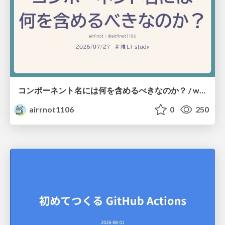
コンポーネント名には何を含めるべきなのか？ / what-should-be-included-in-component-names
airrnot1106
0
250