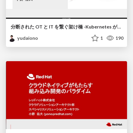
分断された OT と IT を繋ぐ架け橋 -Kubernetes が切り拓く 産業用組み込み製品の現在地 -
yudaiono
1
190