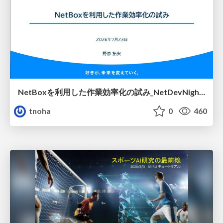
NetBoxを利用した作業効率化の試み_NetDevNight4
tnoha
0
460