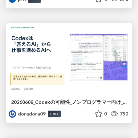
20260608_Codexの可能性_ノンプログラマー向け_大城追記
doradora09
0
750
PRO