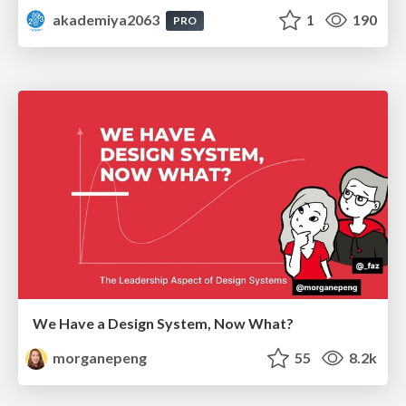
akademiya2063
1
190
PRO
We Have a Design System, Now What?
morganepeng
55
8.2k