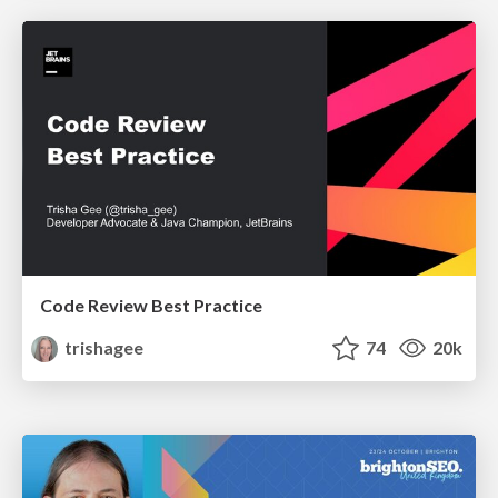
Code Review Best Practice
trishagee
74
20k