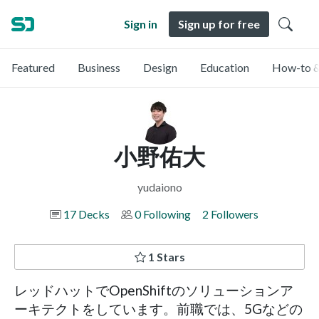
Sign in
Sign up for free
Featured
Business
Design
Education
How-to &
小野佑大
yudaiono
17 Decks
0 Following
2 Followers
1 Stars
レッドハットでOpenShiftのソリューションア
ーキテクトをしています。前職では、5Gなどの