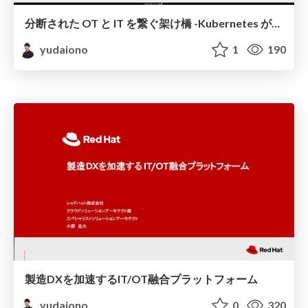
分断された OT と IT を繋ぐ架け橋 -Kubernetes が切り拓く 産業用組み込み製品の現在地 -
yudaiono
1
190
製造DXを加速するIT/OT融合プラットフォーム
yudaiono
0
320