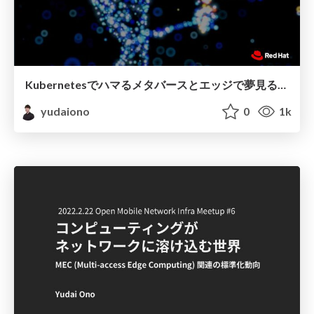
Kubernetesでハマるメタバースと エッジで夢見る世界観
yudaiono
0
1k