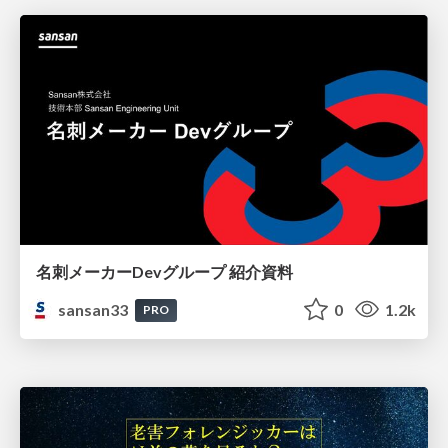
名刺メーカーDevグループ 紹介資料
sansan33
0
1.2k
PRO