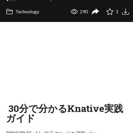
Technology
290
1
30分で分かるKnative実践
ガイド