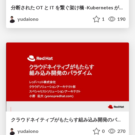
分断された OT と IT を繋ぐ架け橋 -Kubernetes が切り拓く 産業用組み込み製品の現在地 -
yudaiono
1
190
クラウドネイティブがもたらす組み込み開発のパラダイム
yudaiono
0
270