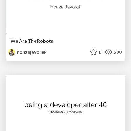
We Are The Robots
honzajavorek
0
290