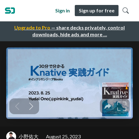
Sign in
Sign up for free
Upgrade to Pro
— share decks privately, control
downloads, hide ads and more …
小野佑大
August 25, 2023