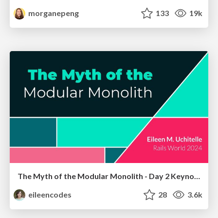
morganepeng
133
19k
The Myth of the Modular Monolith - Day 2 Keynote - Rails World 2024
eileencodes
28
3.6k