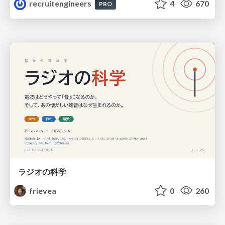
recruitengineers
4
670
PRO
ラジオの科学
frievea
0
260