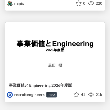
nagix
0
220
事業価値と Engineering 2026年度版
recruitengineers
41
21k
PRO