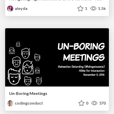
aleyda
1
1.5k
Un-Boring Meetings
codingconduct
0
370