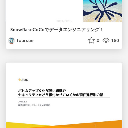
SnowflakeCoCoでデータエンジニアリング！
foursue
0
180