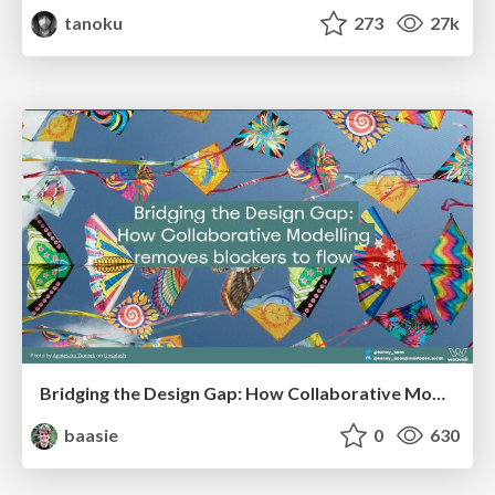
tanoku
273
27k
Bridging the Design Gap: How Collaborative Modelling removes blockers to flow between stakeholders and teams @FastFlow conf
baasie
0
630