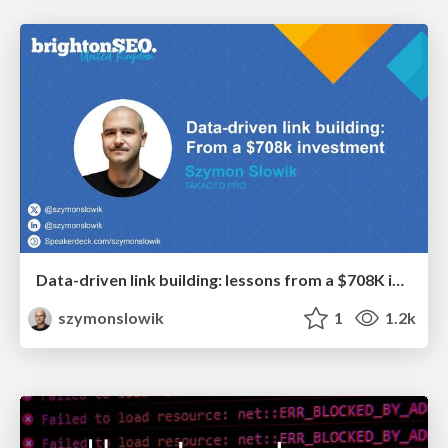
Data-driven link building: lessons from a $708K investment (BrightonSEO talk)
szymonslowik
1
1.2k