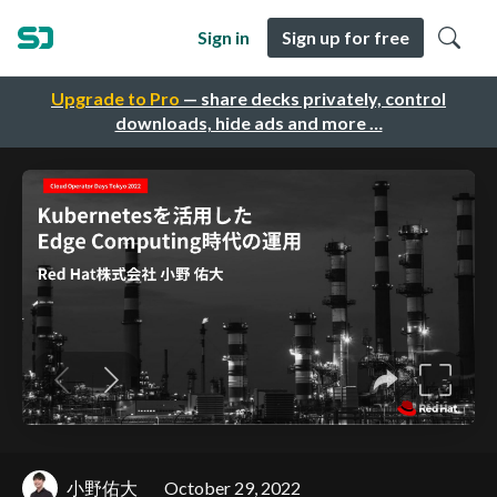
Sign in
Sign up for free
Upgrade to Pro
— share decks privately, control
downloads, hide ads and more …
小野佑大
October 29, 2022