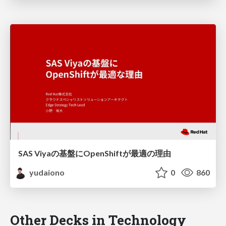
SAS Viyaの基盤にOpenShiftが最適の理由
yudaiono
0
860
Other Decks in Technology