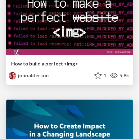
How to build a perfect <img>
jonoalderson
1
5.8k