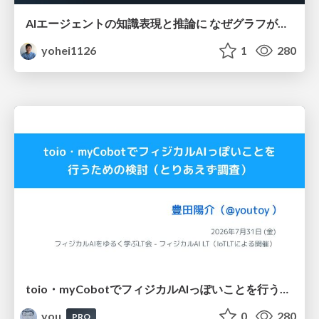
AIエージェントの知識表現と推論に なぜグラフが使われるのか - 記号的AIの復権とニューラルAIとの統合
yohei1126
1
280
toio・myCobotでフィジカルAIっぽいことを行うための検討（とりあえず調査） / フィジカルAI LT（IoTLTによる開催）
you
0
280
PRO