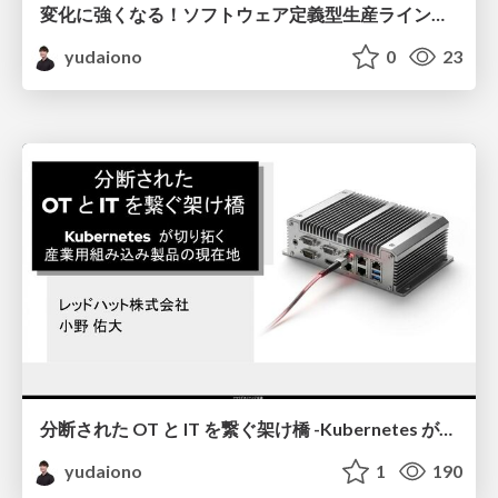
変化に強くなる！ソフトウェア定義型生産ラインの道標
yudaiono
0
23
分断された OT と IT を繋ぐ架け橋 -Kubernetes が切り拓く 産業用組み込み製品の現在地 -
yudaiono
1
190