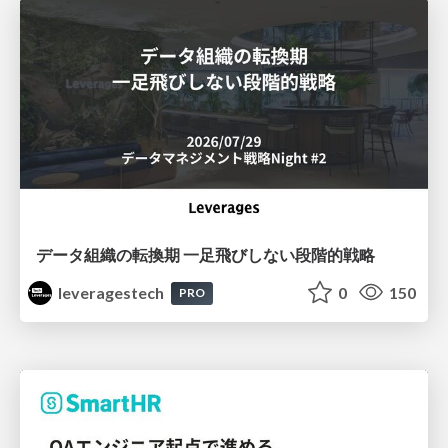
データ組織の転換期 一足飛びしない段階的戦略
leveragestech
0
150
PRO