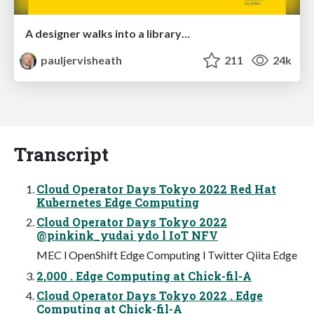
A designer walks into a library…
pauljervisheath
211
24k
Transcript
Cloud Operator Days Tokyo 2022 Red Hat
Kubernetes Edge Computing
Cloud Operator Days Tokyo 2022
@pinkink_yudai ydo l IoT NFV
MEC l OpenShift Edge Computing l Twitter Qiita Edge
2,000 . Edge Computing at Chick-fil-A
Cloud Operator Days Tokyo 2022 . Edge
Computing at Chick-fil-A