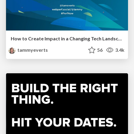
How to Create Impact in a Changing Tech Landscape [PerfNow 2023]
tammyeverts
56
3.4k