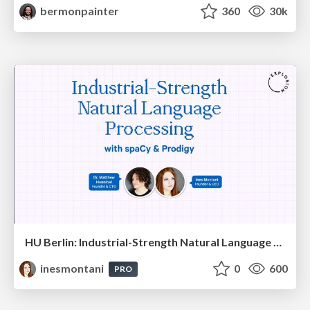
bermonpainter
360
30k
HU Berlin: Industrial-Strength Natural Language Processing with spaCy and Prodigy
inesmontani
0
600
PRO