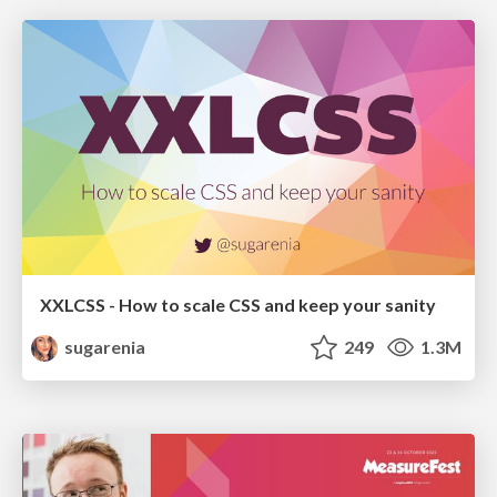
XXLCSS - How to scale CSS and keep your sanity
sugarenia
249
1.3M