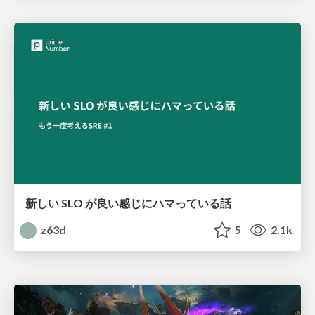
新しい SLO が良い感じにハマっている話
z63d
5
2.1k