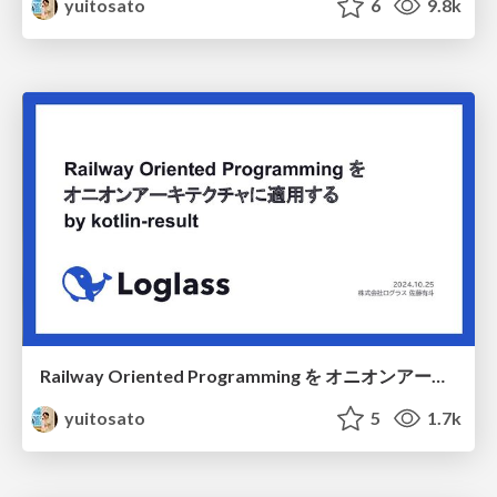
yuitosato
6
9.8k
Railway Oriented Programming を オニオンアーキテクチャに適用する by kotlin-result / Railway Oriented Programming in Onion Architecture by kotlin-result
yuitosato
5
1.7k