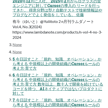
2020年12⽉に⼊社。 2025年2⽉からログラスの全
エンジニアに対してCursorの導⼊の リードを⾏っ
てきた。 得意分野は型と⾃動テストで技術情報誌や
ブログなどでよく発信を している。 佐藤
有⽃（ゆいと） @Yuiiitoto 2 n月刊ラムダノート
Vol.4, No.3(2024)
https://www.lambdanote.com/products/n-vol-4-no-3-
2024
None
None
5 今⽇話すこと 「規約、知識、オペレーション」か
ら考える 中規模以上の開発組織のCursorルールの
考え⽅‧育て⽅
6 今⽇話すこと 「規約、知識、オペレーション」か
ら考える 中規模以上の開発組織のCursorルールの
考え⽅‧育て⽅ 数年以上、数⼗⼈で開発を続けている
コードを持つ、AIネイティブではないプロダクトに
対して
7 今⽇話すこと 「規約、知識、オペレーション」か
ら考える 中規模以上の開発組織のCursorルールの