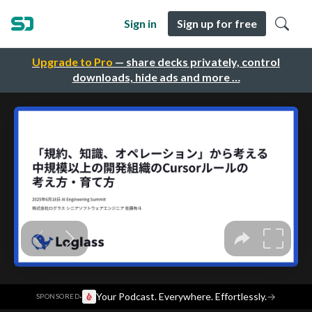
Sign in
Sign up for free
Upgrade to Pro
— share decks privately, control
downloads, hide ads and more …
·
Your Podcast. Everywhere. Effortlessly.
→
SPONSORED