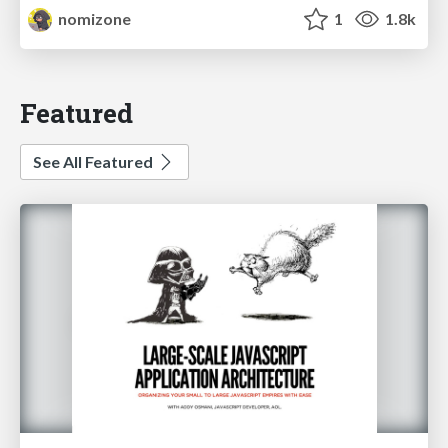
nomizone
1
1.8k
Featured
See All Featured