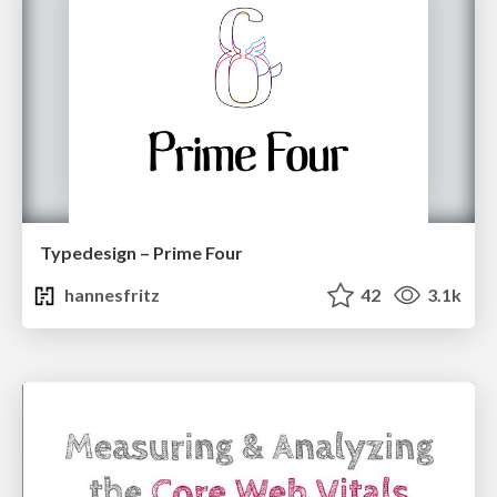
Typedesign – Prime Four
hannesfritz
42
3.1k