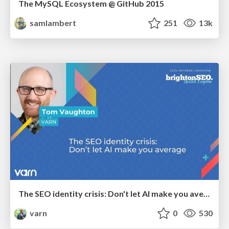
The MySQL Ecosystem @ GitHub 2015
samlambert
251
13k
The SEO identity crisis: Don't let AI make you average
varn
0
530