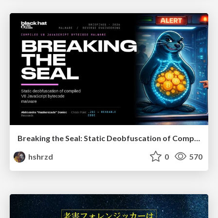
Breaking the Seal: Static Deobfuscation of Compiled V8 JavaScript Bytecode Malware
hshrzd
0
570