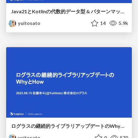
Java21とKotlinの代数的データ型 & パターンマッチの紹介と本当に嬉しい使い方 / Algebraic Data Type in Java and Kotlin: Happy Use of Pattern Match
yuitosato
14
5.9k
ログラスの継続的ライブラリアップデートのWhyとHow / Why and How to Update Libraries Continuously in Loglass
yuitosato
0
570