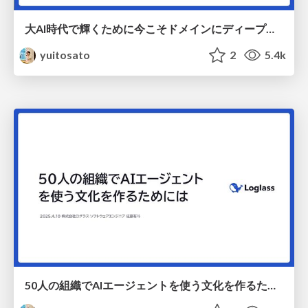
大AI時代で輝くために今こそドメインにディープダイブしよう / Deep Dive into Domain in AI-Agent-Era
yuitosato
2
5.4k
50人の組織でAIエージェントを使う文化を作るためには / How to Create a Culture of Using AI Agents in a 50-Person Organization