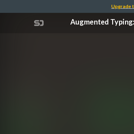
Upgrade t
Augmented T